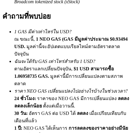
Broadcom tokenized stock (xStock)
เชิญเพื่อนเพื่อรับรางวัลเงินสด
คำถามที่พบบ่อย
BTC Welcome Rewards
1 GAS มีค่าเท่าไหร่ใน USD?
ณ ขณะนี้,
1 NEO GAS (GAS มีมูลค่าประมาณ $0.93494
USD.
มูลค่านี้จะอัปเดตแบบเรียลไทม์ตามอัตราตลาด
ปัจจุบัน
ฉันจะได้รับ GAS เท่าไหร่สำหรับ 1 USD?
ตามอัตราแลกเปลี่ยนปัจจุบัน,
$1 USD สามารถซื้อ
1.06958735 GAS.
มูลค่านี้มีการเปลี่ยนแปลงตามสภาพ
ตลาด
BTC Welcome Rewards
ราคา NEO GAS เปลี่ยนแปลงไปอย่างไรบ้างในช่วงเวลา?
Deposit & Trade BTC to Share 25000 USDT prize pool!
24 ชั่วโมง:
ราคาของ NEO GAS มีการเปลี่ยนแปลง
ลดลง
ลดลงเล็กน้อย
ตั้งแต่เมื่อวานนี้.
30 วัน:
อัตรา GAS ต่อ USD ได้
ลดลง
เมื่อเปรียบเทียบกับ
เดือนที่แล้ว
Deposit CASHCAT & Win
1 ปี:
NEO GAS ได้เห็นการ
การลดลงของราคาอย่างมีนัย
Share 500000 CASHCAT prize pool