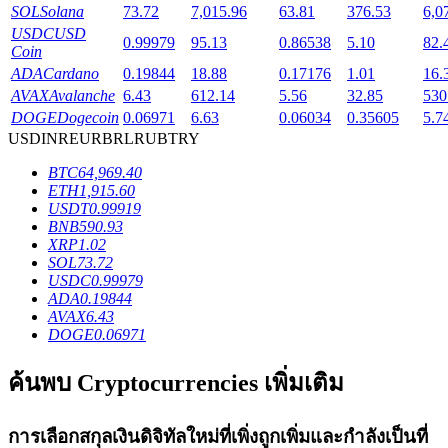
SOL
Solana
73.72
7,015.96
63.81
376.53
6,0
USDC
USD
0.99979
95.13
0.86538
5.10
82.
Coin
ADA
Cardano
0.19844
18.88
0.17176
1.01
16.
AVAX
Avalanche
6.43
612.14
5.56
32.85
530
เงินกู้
DOGE
Dogecoin
0.06971
6.63
0.06034
0.35605
5.7
USD
INR
EUR
BRL
RUB
TRY
บริการยืมเงินที่ได้รับการสนับสนุนจาก Crypto
BTC
64,969.40
ETH
1,915.60
USDT
0.99919
BNB
590.93
XRP
1.02
SOL
73.72
USDC
0.99979
ADA
0.19844
AVAX
6.43
DOGE
0.06971
ลงทุนอัตโนมัติ
ค้นพบ Cryptocurrencies เพิ่มเติม
คว้าผลกำไรระยะยาวและผลประโยชน์ที่ยืดหยุ่น
การเลือกสกุลเงินดิจิทัลใหม่ที่เพิ่งถูกเพิ่มและกำลังเป็นที่