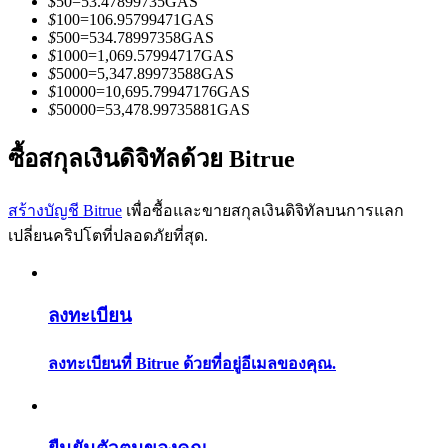
$
50
=
53.47899735
GAS
การวิเคราะห์ข้อมูลขนาดใหญ่ รวมถึงข้อมูลการค้า ฯลฯ
$
100
=
106.95799471
GAS
$
500
=
534.78997358
GAS
$
1000
=
1,069.57994717
GAS
$
5000
=
5,347.89973588
GAS
$
10000
=
10,695.79947176
GAS
$
50000
=
53,478.99735881
GAS
ซื้อสกุลเงินดิจิทัลด้วย Bitrue
สร้างบัญชี Bitrue
เพื่อซื้อและขายสกุลเงินดิจิทัลบนการแลก
แนะนำ
เปลี่ยนคริปโตที่ปลอดภัยที่สุด.
คู่มือเริ่มต้นฟิวเจอร์ส
ลงทะเบียน
ลงทะเบียนที่ Bitrue ด้วยที่อยู่อีเมลของคุณ.