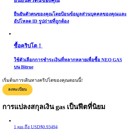
ยืนยันตัวตนของคุณ
กลยุทธ์การซื้อขาย
ยืนยันตัวตนของคุณโดยป้อนข้อมูลส่วนบุคคลของคุณและ
เรียนรู้วิธีการรักษาผลกำไร
อัปโหลด ID รูปถ่ายที่ถูกต้อง
ซื้อคริปโต！
ใช้ตัวเลือกการชำระเงินที่หลากหลายเพื่อซื้อ NEO GAS
บน Bitrue
ได้รับ
เริ่มต้นการเดินทางคริปโตของคุณตอนนี้!
ลงทะเบียน
การแปลงสกุลเงิน gas เป็นฟีตที่นิยม
1
gas
ถึง
USD
$
0.93494
พาวเวอร์พิกกี้