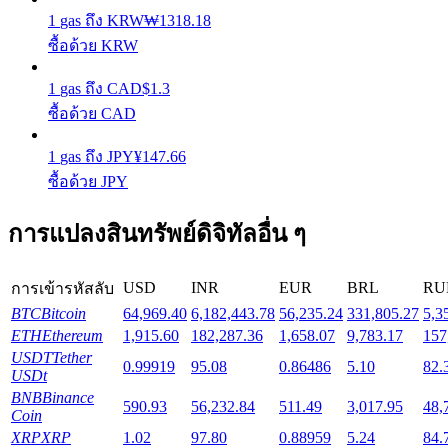
1
gas
ถึง
KRW
₩
1318.18
ซื้อด้วย KRW
Launchpool
1
gas
ถึง
CAD
$
1.3
การเซ้งแบบยืดหยุ่นเพื่อรับโทเคนยอดนิยม
ซื้อด้วย CAD
1
gas
ถึง
JPY
¥
147.66
ซื้อด้วย JPY
การแปลงสินทรัพย์ดิจิทัลอื่น ๆ
USD
INR
EUR
BRL
RU
การเข้ารหัสลับ
การล็อค BTR
BTC
Bitcoin
64,969.40
6,182,443.78
56,235.24
331,805.27
5,3
ETH
Ethereum
1,915.60
182,287.36
1,658.07
9,783.17
157
การลงทุนพิเศษสำหรับผู้ถือ BTR
USDT
Tether
0.99919
95.08
0.86486
5.10
82.
USDt
BNB
Binance
590.93
56,232.84
511.49
3,017.95
48,
Coin
XRP
XRP
1.02
97.80
0.88959
5.24
84.