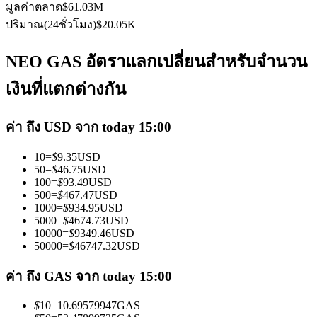
มูลค่าตลาด
$
61.03M
ปริมาณ(24ชั่วโมง)
$
20.05K
NEO GAS อัตราแลกเปลี่ยนสำหรับจำนวน
เงินที่แตกต่างกัน
เป็นเทรดเดอร์คัดลอก
ค่า ถึง USD จาก today 15:00
เพลิดเพลินกับการแบ่งปันผลกำไรและค่าคอมมิชชั่นการคัด
ลอกการซื้อขาย
10
=
$
9.35
USD
50
=
$
46.75
USD
100
=
$
93.49
USD
500
=
$
467.47
USD
1000
=
$
934.95
USD
5000
=
$
4674.73
USD
10000
=
$
9349.46
USD
50000
=
$
46747.32
USD
ค่า ถึง GAS จาก today 15:00
ข้อมูล
$
10
=
10.69579947
GAS