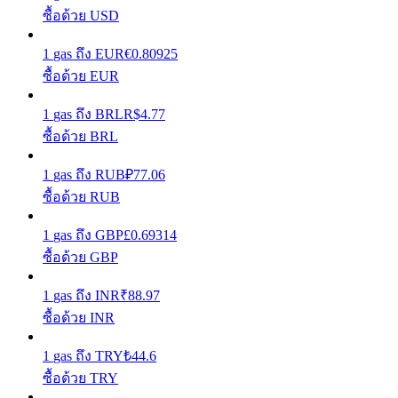
ซื้อด้วย USD
รับรางวัลการแข่งขันทุกวัน
1
gas
ถึง
EUR
€
0.80925
ซื้อด้วย EUR
1
gas
ถึง
BRL
R$
4.77
ซื้อด้วย BRL
1
gas
ถึง
RUB
₽
77.06
ซื้อด้วย RUB
การปักหลัก
1
gas
ถึง
GBP
£
0.69314
ซื้อด้วย GBP
ผลตอบแทนสูงและเข้าถึงได้ทันที
1
gas
ถึง
INR
₹
88.97
ซื้อด้วย INR
1
gas
ถึง
TRY
₺
44.6
ซื้อด้วย TRY