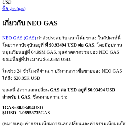
USD
ซื้อ
gas
(
gas
)
เกี่ยวกับ NEO GAS
NEO GAS (GAS)
กำลังประสบกับ แนวโน้มขาลง ในสัปดาห์นี้
โดยราคาปัจจุบันอยู่ที่
ที่ $0.93494 USD ต่อ GAS
. โดยมีอุปทาน
ฟิวเจอร์ส COIN-M
หมุนเวียนอยู่ที่ 64.99M GAS, มูลค่าตลาดรวมของ NEO GAS
ฟิวเจอร์สสกุลเงินดิจิทัล
ขณะนี้อยู่ที่ประมาณ $61.03M USD.
ในช่วง 24 ชั่วโมงที่ผ่านมา ปริมาณการซื้อขายของ NEO GAS
ได้ถึง $20.05K USD
TradFi
ขณะนี้ อัตราแลกเปลี่ยน
GAS ต่อ USD
อยู่ที่ $0.93494 USD
อนุพันธ์ของหุ้น ฟอเร็กซ์ โลหะมีค่า และสินค้าโภคภัณฑ์
สำหรับ 1 GAS
. ซึ่งหมายความว่า:
1
GAS
=
$
0.93494
USD
$
1
USD
=
1.06958735
GAS
(หมายเหตุ: ค่าธรรมเนียมการแลกเปลี่ยนและค่าธรรมเนียมแก๊ส