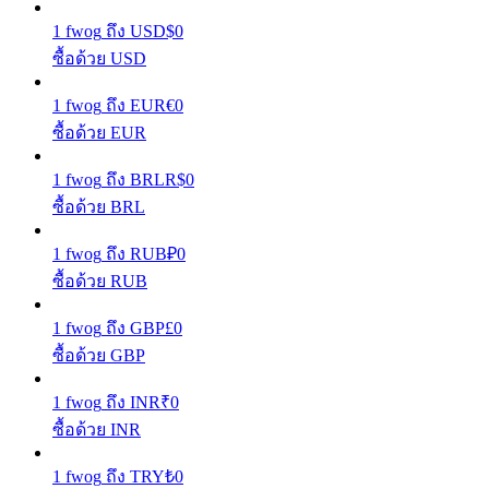
1
fwog
ถึง
USD
$
0
รับรางวัลการแข่งขันทุกวัน
ซื้อด้วย USD
1
fwog
ถึง
EUR
€
0
ซื้อด้วย EUR
1
fwog
ถึง
BRL
R$
0
ซื้อด้วย BRL
1
fwog
ถึง
RUB
₽
0
การปักหลัก
ซื้อด้วย RUB
ผลตอบแทนสูงและเข้าถึงได้ทันที
1
fwog
ถึง
GBP
£
0
ซื้อด้วย GBP
1
fwog
ถึง
INR
₹
0
ซื้อด้วย INR
1
fwog
ถึง
TRY
₺
0