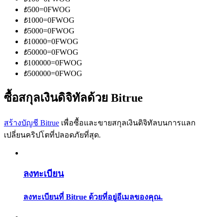
การวิเคราะห์ข้อมูลขนาดใหญ่ รวมถึงข้อมูลการค้า ฯลฯ
₺
500
=
0
FWOG
₺
1000
=
0
FWOG
₺
5000
=
0
FWOG
₺
10000
=
0
FWOG
₺
50000
=
0
FWOG
₺
100000
=
0
FWOG
₺
500000
=
0
FWOG
ซื้อสกุลเงินดิจิทัลด้วย Bitrue
แนะนำ
สร้างบัญชี Bitrue
เพื่อซื้อและขายสกุลเงินดิจิทัลบนการแลก
คู่มือเริ่มต้นฟิวเจอร์ส
เปลี่ยนคริปโตที่ปลอดภัยที่สุด.
ลงทะเบียน
ลงทะเบียนที่ Bitrue ด้วยที่อยู่อีเมลของคุณ.