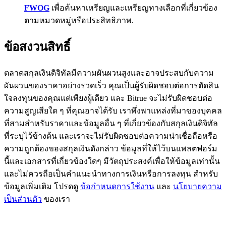
FWOG
เพื่อค้นหาเหรียญและเหรียญทางเลือกที่เกี่ยวข้อง
BTC Flexible Staking | Daily Rewards
ตามหมวดหมู่หรือประสิทธิภาพ.
ข้อสงวนสิทธิ์
ตลาดสกุลเงินดิจิทัลมีความผันผวนสูงและอาจประสบกับความ
ผันผวนของราคาอย่างรวดเร็ว คุณเป็นผู้รับผิดชอบต่อการตัดสิน
ใจลงทุนของคุณแต่เพียงผู้เดียว และ Bitrue จะไม่รับผิดชอบต่อ
ความสูญเสียใด ๆ ที่คุณอาจได้รับ เราพึ่งพาแหล่งที่มาของบุคคล
กิจกรรมเพิ่มเติม
ที่สามสำหรับราคาและข้อมูลอื่น ๆ ที่เกี่ยวข้องกับสกุลเงินดิจิทัล
ที่ระบุไว้ข้างต้น และเราจะไม่รับผิดชอบต่อความน่าเชื่อถือหรือ
รับรางวัลและสิทธิพิเศษสุดพิเศษ
ความถูกต้องของสกุลเงินดังกล่าว ข้อมูลที่ให้ไว้บนแพลตฟอร์ม
นี้และเอกสารที่เกี่ยวข้องใดๆ มีวัตถุประสงค์เพื่อให้ข้อมูลเท่านั้น
ศูนย์รางวัล
และไม่ควรถือเป็นคำแนะนำทางการเงินหรือการลงทุน สำหรับ
เข้าสู่ระบบ
ลงชื่อ
ข้อมูลเพิ่มเติม โปรดดู
ข้อกำหนดการใช้งาน
และ
นโยบายความ
เป็นส่วนตัว
ของเรา