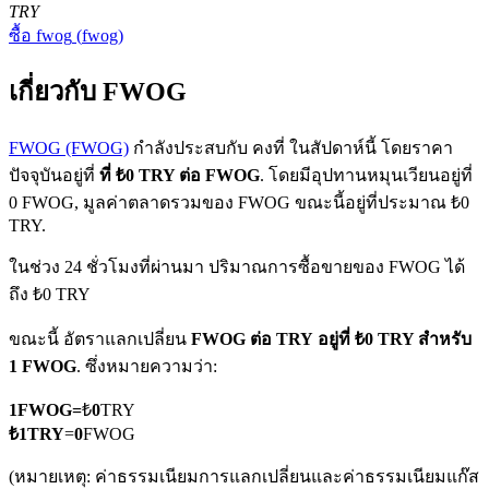
TRY
ซื้อ
fwog
(
fwog
)
เกี่ยวกับ FWOG
FWOG (FWOG)
กำลังประสบกับ คงที่ ในสัปดาห์นี้ โดยราคา
ปัจจุบันอยู่ที่
ที่ ₺0 TRY ต่อ FWOG
. โดยมีอุปทานหมุนเวียนอยู่ที่
ฟิวเจอร์ส COIN-M
0 FWOG, มูลค่าตลาดรวมของ FWOG ขณะนี้อยู่ที่ประมาณ ₺0
ฟิวเจอร์สสกุลเงินดิจิทัล
TRY.
ในช่วง 24 ชั่วโมงที่ผ่านมา ปริมาณการซื้อขายของ FWOG ได้
ถึง ₺0 TRY
TradFi
ขณะนี้ อัตราแลกเปลี่ยน
FWOG ต่อ TRY
อยู่ที่ ₺0 TRY สำหรับ
อนุพันธ์ของหุ้น ฟอเร็กซ์ โลหะมีค่า และสินค้าโภคภัณฑ์
1 FWOG
. ซึ่งหมายความว่า:
1
FWOG
=
₺
0
TRY
₺
1
TRY
=
0
FWOG
(หมายเหตุ: ค่าธรรมเนียมการแลกเปลี่ยนและค่าธรรมเนียมแก๊ส