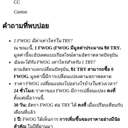
CC
เชิญเพื่อนเพื่อรับรางวัลเงินสด
Canton
BTC Welcome Rewards
คำถามที่พบบ่อย
1 FWOG มีค่าเท่าไหร่ใน TRY?
ณ ขณะนี้,
1 FWOG (FWOG มีมูลค่าประมาณ ₺0 TRY.
มูลค่านี้จะอัปเดตแบบเรียลไทม์ตามอัตราตลาดปัจจุบัน
ฉันจะได้รับ FWOG เท่าไหร่สำหรับ 1 TRY?
ตามอัตราแลกเปลี่ยนปัจจุบัน,
₺1 TRY สามารถซื้อ 0
FWOG.
มูลค่านี้มีการเปลี่ยนแปลงตามสภาพตลาด
ราคา FWOG เปลี่ยนแปลงไปอย่างไรบ้างในช่วงเวลา?
BTC Welcome Rewards
24 ชั่วโมง:
ราคาของ FWOG มีการเปลี่ยนแปลง
คงที่
Deposit & Trade BTC to Share 25000 USDT prize pool!
ตั้งแต่เมื่อวานนี้.
30 วัน:
อัตรา FWOG ต่อ TRY ได้
คงที่
เมื่อเปรียบเทียบกับ
เดือนที่แล้ว
Deposit CASHCAT & Win
1 ปี:
FWOG ได้เห็นการ
การเพิ่มขึ้นของราคาอย่างมีนัย
สำคัญ
ในปีที่ผ่านมา
Share 500000 CASHCAT prize pool