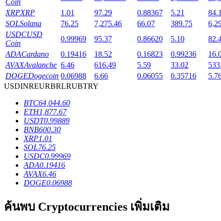
Coin
XRP
XRP
1.01
97.29
0.88367
5.21
84.
SOL
Solana
76.25
7,275.46
66.07
389.75
6,2
USDC
USD
0.99969
95.37
0.86620
5.10
82.
Coin
เงินกู้
ADA
Cardano
0.19416
18.52
0.16823
0.99236
16.
AVAX
Avalanche
6.46
616.49
5.59
33.02
533
บริการยืมเงินที่ได้รับการสนับสนุนจาก Crypto
DOGE
Dogecoin
0.06988
6.66
0.06055
0.35716
5.7
USD
INR
EUR
BRL
RUB
TRY
BTC
64,044.60
ETH
1,877.67
USDT
0.99889
BNB
600.30
XRP
1.01
SOL
76.25
USDC
0.99969
ADA
0.19416
AVAX
6.46
ลงทุนอัตโนมัติ
DOGE
0.06988
คว้าผลกำไรระยะยาวและผลประโยชน์ที่ยืดหยุ่น
ค้นพบ Cryptocurrencies เพิ่มเติม