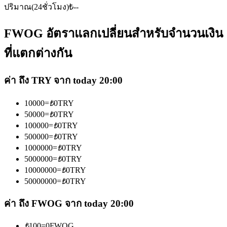
ปริมาณ(24ชั่วโมง)
₺
--
FWOG อัตราแลกเปลี่ยนสำหรับจำนวนเงิน
ที่แตกต่างกัน
เป็นเทรดเดอร์คัดลอก
ค่า ถึง TRY จาก today 20:00
เพลิดเพลินกับการแบ่งปันผลกำไรและค่าคอมมิชชั่นการคัด
10000
=
₺
0
TRY
ลอกการซื้อขาย
50000
=
₺
0
TRY
100000
=
₺
0
TRY
500000
=
₺
0
TRY
1000000
=
₺
0
TRY
5000000
=
₺
0
TRY
10000000
=
₺
0
TRY
50000000
=
₺
0
TRY
ค่า ถึง FWOG จาก today 20:00
ข้อมูล
₺
100
=
0
FWOG