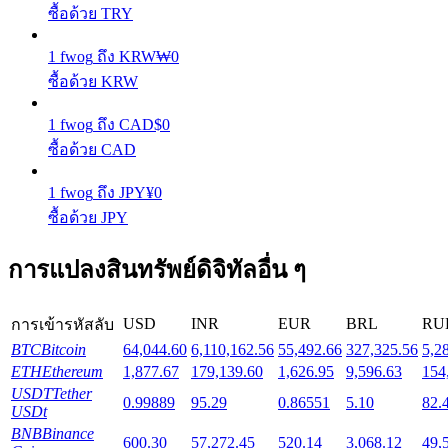
ซื้อด้วย TRY
Launchpool
1
fwog
ถึง
KRW
₩
0
ซื้อด้วย KRW
การเซ้งแบบยืดหยุ่นเพื่อรับโทเคนยอดนิยม
1
fwog
ถึง
CAD
$
0
ซื้อด้วย CAD
1
fwog
ถึง
JPY
¥
0
ซื้อด้วย JPY
การแปลงสินทรัพย์ดิจิทัลอื่น ๆ
การล็อค BTR
USD
INR
EUR
BRL
RU
การเข้ารหัสลับ
การลงทุนพิเศษสำหรับผู้ถือ BTR
BTC
Bitcoin
64,044.60
6,110,162.56
55,492.66
327,325.56
5,2
ETH
Ethereum
1,877.67
179,139.60
1,626.95
9,596.63
154
USDT
Tether
0.99889
95.29
0.86551
5.10
82.
USDt
BNB
Binance
600.30
57,272.45
520.14
3,068.12
49,