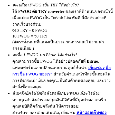
จะเปลี่ยน FWOG เป็น TRY ได้อย่างไร?
ใช้
FWOG ต่อ TRY converter
ของเราที่ด้านบนของหน้านี้
เพื่อแปลง FWOG เป็น Turkish Lira ทันที นี่คือตัวอย่างที่
Exclusive for BitMart Users
รวดเร็วบางส่วน:
₺10 TRY = 0 FWOG
Register & Trade to Win 500,000 USDT
10 FWOG = ₺0 TRY
(อัตราทั้งหมดที่แสดงเป็นประมาณการและไม่รวมค่า
ธรรมเนียม.)
Precious Metals Trading Carnival
จะซื้อ 1 FWOG บน Bitrue ได้อย่างไร?
คุณสามารถซื้อ FWOG ได้อย่างปลอดภัยที่
Bitrue
,
Trade Gold & Silver · 33,333 USDT Bonus
แพลตฟอร์มแลกเปลี่ยนแบบรวมศูนย์ชั้นนำ.
เยี่ยมชมคู่มือ
การซื้อ FWOG ของเรา
สำหรับคำแนะนำทีละขั้นตอนใน
การตั้งกระเป๋าเงินของคุณ, ยืนยันตัวตนของคุณ, และวาง
USDT New User Exclusive 10% APR
คำสั่งซื้อของคุณ.
USDT Flexible Staking | Daily Rewards
สินทรัพย์คริปโตที่คล้ายคลึงกับ FWOG มีอะไรบ้าง?
หากคุณกำลังสำรวจสกุลเงินดิจิทัลที่มีมูลค่าตลาดหรือ
คุณสมบัติที่คล้ายคลึงกัน ให้ตรวจสอบ:
สำหรับรายละเอียดเพิ่มเติม, เยี่ยมชม
หน้าแอสเซ็ทของ
BTC New User Exclusive: 6.5% APR