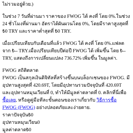
ไม่รวมอยู่ด้วย.)
ในช่วง 7 วันที่ผ่านมา ราคาของ FWOG ได้ คงที่ โดย 0%.
ในช่วง
24 ชั่วโมงที่ผ่านมา อัตราได้ผันผวนโดย 0%, โดยมีราคาสูงสุดที่
ฟิวเจอร์ส USDC
₺0 TRY และราคาต่ำสุดที่ ₺0 TRY.
ฟิวเจอร์สที่ใช้ USDC เป็นหลักประกัน
เมื่อเปรียบเทียบกับเดือนที่แล้ว FWOG ได้ คงที่ โดย 0%.แฟลต
จาก ₺-- TRY.
เมื่อเปรียบเทียบปีต่อปี FWOG ได้ เพิ่มขึ้น โดย ₺--
TRY, แสดงถึงการเปลี่ยนแปลง 736.72% เพิ่มขึ้น ในมูลค่า.
FWOG สถิติตลาด
FWOG เป็นสกุลเงินดิจิทัลที่สร้างขึ้นบนบล็อกเชนของ FWOG. มี
อุปทานสูงสุดที่ 420.69T, โดยมีอุปทานรวมปัจจุบันที่ 420.69T
และอุปทานหมุนเวียนที่ 0, ทำให้มีมูลค่าตลาดที่ 0. คลิกที่นี่เพื่อ
คัดลอกการซื้อขาย
ซื้อเลย
, หรือดูคู่มือทีละขั้นตอนของเราเกี่ยวกับ
วิธีการซื้อ
FWOG (FWOG)
อย่างปลอดภัยและง่ายดาย.
เข้าร่วมกับเทรดเดอร์ชั้นนำ
ราคาปัจจุบัน
₺
0
อุปทานหมุนเวียน
0
มูลค่าตลาด
₺
0