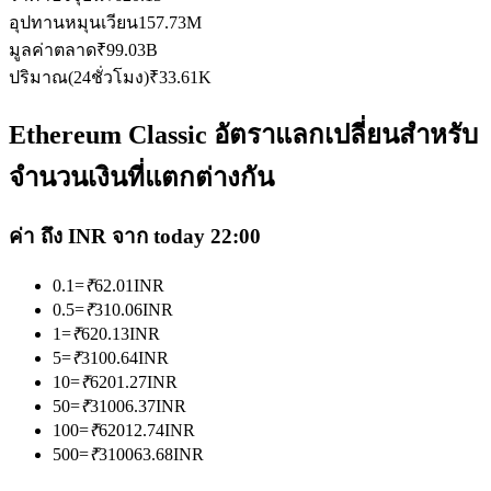
อุปทานหมุนเวียน
157.73M
มูลค่าตลาด
₹
99.03B
ปริมาณ(24ชั่วโมง)
₹
33.61K
Ethereum Classic อัตราแลกเปลี่ยนสำหรับ
เป็นเทรดเดอร์คัดลอก
จำนวนเงินที่แตกต่างกัน
เพลิดเพลินกับการแบ่งปันผลกำไรและค่าคอมมิชชั่นการคัด
ลอกการซื้อขาย
ค่า ถึง INR จาก today 22:00
0.1
=
₹
62.01
INR
0.5
=
₹
310.06
INR
1
=
₹
620.13
INR
5
=
₹
3100.64
INR
10
=
₹
6201.27
INR
50
=
₹
31006.37
INR
100
=
₹
62012.74
INR
500
=
₹
310063.68
INR
ข้อมูล