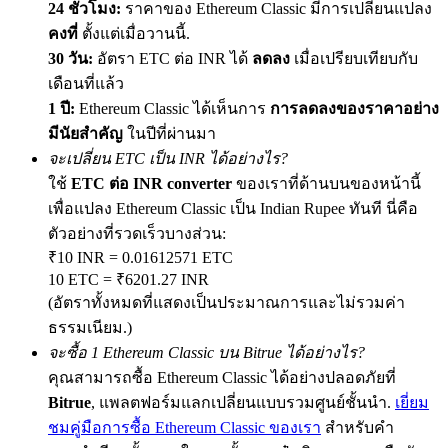
24 ชั่วโมง:
ราคาของ Ethereum Classic มีการเปลี่ยนแปลง
คงที่
ตั้งแต่เมื่อวานนี้.
30 วัน:
อัตรา ETC ต่อ INR ได้
ลดลง
เมื่อเปรียบเทียบกับ
เดือนที่แล้ว
Precious Metals Trading Carnival
1 ปี:
Ethereum Classic ได้เห็นการ
การลดลงของราคาอย่าง
Trade Gold & Silver · 33,333 USDT Bonus
มีนัยสำคัญ
ในปีที่ผ่านมา
จะเปลี่ยน ETC เป็น INR ได้อย่างไร?
ใช้
ETC ต่อ INR converter
ของเราที่ด้านบนของหน้านี้
USDT New User Exclusive 10% APR
เพื่อแปลง Ethereum Classic เป็น Indian Rupee ทันที นี่คือ
ตัวอย่างที่รวดเร็วบางส่วน:
USDT Flexible Staking | Daily Rewards
₹10 INR = 0.01612571 ETC
10 ETC = ₹6201.27 INR
(อัตราทั้งหมดที่แสดงเป็นประมาณการและไม่รวมค่า
New Listing Futures Fest
ธรรมเนียม.)
จะซื้อ 1 Ethereum Classic บน Bitrue ได้อย่างไร?
Trade New Futures, Win 200,000 USDT
คุณสามารถซื้อ Ethereum Classic ได้อย่างปลอดภัยที่
Bitrue
, แพลตฟอร์มแลกเปลี่ยนแบบรวมศูนย์ชั้นนำ.
เยี่ยม
ชมคู่มือการซื้อ Ethereum Classic ของเรา
สำหรับคำ
Crypto World Cup 2026: Grand Finale