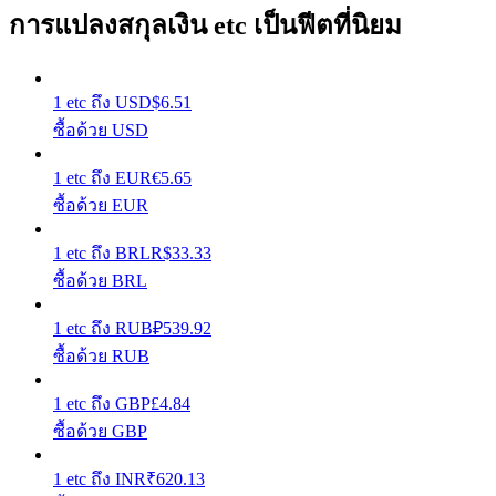
การแปลงสกุลเงิน etc เป็นฟีตที่นิยม
รับรางวัลการแข่งขันทุกวัน
1
etc
ถึง
USD
$
6.51
ซื้อด้วย USD
1
etc
ถึง
EUR
€
5.65
ซื้อด้วย EUR
1
etc
ถึง
BRL
R$
33.33
การปักหลัก
ซื้อด้วย BRL
ผลตอบแทนสูงและเข้าถึงได้ทันที
1
etc
ถึง
RUB
₽
539.92
ซื้อด้วย RUB
1
etc
ถึง
GBP
£
4.84
ซื้อด้วย GBP
1
etc
ถึง
INR
₹
620.13