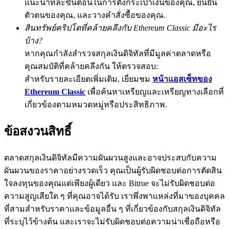
แนะนำทีละขั้นตอนในการตั้งกระเป๋าเงินของคุณ, ยืนยัน
ตัวตนของคุณ, และวางคำสั่งซื้อของคุณ.
77,777+3k Rewards
สินทรัพย์คริปโตที่คล้ายคลึงกับ Ethereum Classic มีอะไร
บ้าง?
หากคุณกำลังสำรวจสกุลเงินดิจิทัลที่มีมูลค่าตลาดหรือ
คุณสมบัติที่คล้ายคลึงกัน ให้ตรวจสอบ:
สำหรับรายละเอียดเพิ่มเติม, เยี่ยมชม
หน้าแอสเซ็ทของ
Ethereum Classic
เพื่อค้นหาเหรียญและเหรียญทางเลือกที่
เกี่ยวข้องตามหมวดหมู่หรือประสิทธิภาพ.
กิจกรรมเพิ่มเติม
ข้อสงวนสิทธิ์
รับรางวัลและสิทธิพิเศษสุดพิเศษ
ตลาดสกุลเงินดิจิทัลมีความผันผวนสูงและอาจประสบกับความ
ศูนย์รางวัล
ผันผวนของราคาอย่างรวดเร็ว คุณเป็นผู้รับผิดชอบต่อการตัดสิน
ใจลงทุนของคุณแต่เพียงผู้เดียว และ Bitrue จะไม่รับผิดชอบต่อ
เข้าสู่ระบบ
ลงชื่อ
ความสูญเสียใด ๆ ที่คุณอาจได้รับ เราพึ่งพาแหล่งที่มาของบุคคล
ที่สามสำหรับราคาและข้อมูลอื่น ๆ ที่เกี่ยวข้องกับสกุลเงินดิจิทัล
ที่ระบุไว้ข้างต้น และเราจะไม่รับผิดชอบต่อความน่าเชื่อถือหรือ