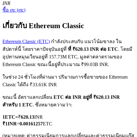
INR
ซื้อ
etc
(
etc
)
เกี่ยวกับ Ethereum Classic
Ethereum Classic (ETC)
กำลังประสบกับ แนวโน้มขาลง ใน
สัปดาห์นี้ โดยราคาปัจจุบันอยู่ที่
ที่ ₹620.13 INR ต่อ ETC
. โดยมี
ฟิวเจอร์ส COIN-M
อุปทานหมุนเวียนอยู่ที่ 157.73M ETC, มูลค่าตลาดรวมของ
ฟิวเจอร์สสกุลเงินดิจิทัล
Ethereum Classic ขณะนี้อยู่ที่ประมาณ ₹99.03B INR.
ในช่วง 24 ชั่วโมงที่ผ่านมา ปริมาณการซื้อขายของ Ethereum
Classic ได้ถึง ₹33.61K INR
TradFi
ขณะนี้ อัตราแลกเปลี่ยน
ETC ต่อ INR
อยู่ที่ ₹620.13 INR
อนุพันธ์ของหุ้น ฟอเร็กซ์ โลหะมีค่า และสินค้าโภคภัณฑ์
สำหรับ 1 ETC
. ซึ่งหมายความว่า:
1
ETC
=
₹
620.13
INR
₹
1
INR
=
0.00161257
ETC
(หมายเหตุ: ค่าธรรมเนียมการแลกเปลี่ยนและค่าธรรมเนียมแก๊ส