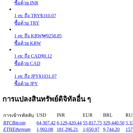
ซื้อด้วย INR
Launchpool
1
etc
ถึง
TRY
₺
310.07
ซื้อด้วย TRY
การเซ้งแบบยืดหยุ่นเพื่อรับโทเคนยอดนิยม
1
etc
ถึง
KRW
₩
9258.85
ซื้อด้วย KRW
1
etc
ถึง
CAD
$
9.12
ซื้อด้วย CAD
1
etc
ถึง
JPY
¥
1031.07
ซื้อด้วย JPY
การล็อค BTR
การแปลงสินทรัพย์ดิจิทัลอื่น ๆ
การลงทุนพิเศษสำหรับผู้ถือ BTR
USD
INR
EUR
BRL
RU
การเข้ารหัสลับ
BTC
Bitcoin
64,307.42
6,129,420.44
55,817.75
329,440.50
5,3
ETH
Ethereum
1,902.08
181,296.21
1,650.97
9,744.20
157