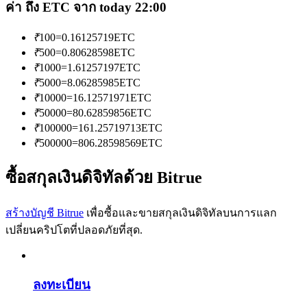
การวิเคราะห์ข้อมูลขนาดใหญ่ รวมถึงข้อมูลการค้า ฯลฯ
ค่า ถึง ETC จาก today 22:00
₹
100
=
0.16125719
ETC
₹
500
=
0.80628598
ETC
₹
1000
=
1.61257197
ETC
₹
5000
=
8.06285985
ETC
₹
10000
=
16.12571971
ETC
₹
50000
=
80.62859856
ETC
₹
100000
=
161.25719713
ETC
₹
500000
=
806.28598569
ETC
แนะนำ
ซื้อสกุลเงินดิจิทัลด้วย Bitrue
คู่มือเริ่มต้นฟิวเจอร์ส
สร้างบัญชี Bitrue
เพื่อซื้อและขายสกุลเงินดิจิทัลบนการแลก
เปลี่ยนคริปโตที่ปลอดภัยที่สุด.
ลงทะเบียน