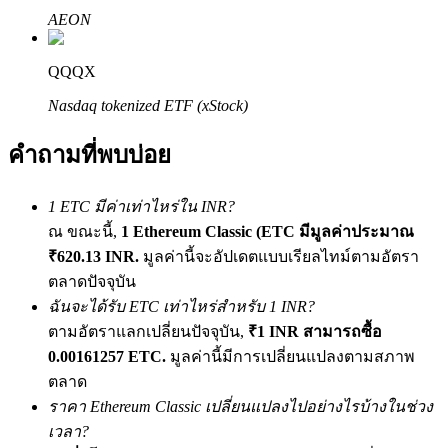
เชิญเพื่อนเพื่อรับรางวัลเงินสด
AEON
Deposit CASHCAT & Win
QQQX
Nasdaq tokenized ETF (xStock)
คำถามที่พบบ่อย
1 ETC มีค่าเท่าไหร่ใน INR?
ณ ขณะนี้,
1 Ethereum Classic (ETC มีมูลค่าประมาณ
₹620.13 INR.
มูลค่านี้จะอัปเดตแบบเรียลไทม์ตามอัตรา
ตลาดปัจจุบัน
Deposit CASHCAT & Win
ฉันจะได้รับ ETC เท่าไหร่สำหรับ 1 INR?
Share 500000 CASHCAT prize pool
ตามอัตราแลกเปลี่ยนปัจจุบัน,
₹1 INR สามารถซื้อ
0.00161257 ETC.
มูลค่านี้มีการเปลี่ยนแปลงตามสภาพ
ตลาด
ราคา Ethereum Classic เปลี่ยนแปลงไปอย่างไรบ้างในช่วง
Exclusive for BitMart Users
เวลา?
Register & Trade to Win 500,000 USDT