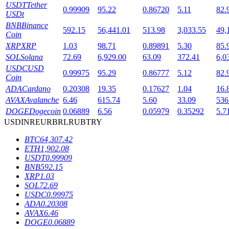
USDT
Tether
0.99909
95.22
0.86720
5.11
82.
USDt
BNB
Binance
592.15
56,441.01
513.98
3,033.55
49,
Coin
XRP
XRP
1.03
98.71
0.89891
5.30
85.
เงินกู้
SOL
Solana
72.69
6,929.00
63.09
372.41
6,0
USDC
USD
0.99975
95.29
0.86777
5.12
82.
บริการยืมเงินที่ได้รับการสนับสนุนจาก Crypto
Coin
ADA
Cardano
0.20308
19.35
0.17627
1.04
16.
AVAX
Avalanche
6.46
615.74
5.60
33.09
536
DOGE
Dogecoin
0.06889
6.56
0.05979
0.35292
5.7
USD
INR
EUR
BRL
RUB
TRY
BTC
64,307.42
ETH
1,902.08
USDT
0.99909
BNB
592.15
XRP
1.03
ลงทุนอัตโนมัติ
SOL
72.69
USDC
0.99975
คว้าผลกำไรระยะยาวและผลประโยชน์ที่ยืดหยุ่น
ADA
0.20308
AVAX
6.46
DOGE
0.06889