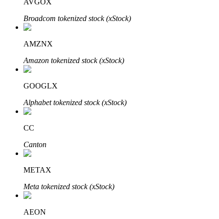
AVGOX
Broadcom tokenized stock (xStock)
AMZNX
Amazon tokenized stock (xStock)
พันธมิตร Bitrue
GOOGLX
Alphabet tokenized stock (xStock)
มากถึง 65% คอมมิชชั่น!
CC
Canton
METAX
Meta tokenized stock (xStock)
การแนะนำ
AEON