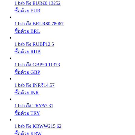
1
bsb
ถึง
EUR
€
0.13252
ซื้อด้วย EUR
รับรางวัลการแข่งขันทุกวัน
1
bsb
ถึง
BRL
R$
0.78067
ซื้อด้วย BRL
1
bsb
ถึง
RUB
₽
12.5
ซื้อด้วย RUB
1
bsb
ถึง
GBP
£
0.11373
ซื้อด้วย GBP
การปักหลัก
1
bsb
ถึง
INR
₹
14.57
ผลตอบแทนสูงและเข้าถึงได้ทันที
ซื้อด้วย INR
1
bsb
ถึง
TRY
₺
7.31
ซื้อด้วย TRY
1
bsb
ถึง
KRW
₩
215.62
ซื้อด้วย KRW