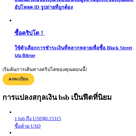
กลยุทธ์การซื้อขาย
อัปโหลด ID รูปถ่ายที่ถูกต้อง
เรียนรู้วิธีการรักษาผลกำไร
ซื้อคริปโต！
ใช้ตัวเลือกการชำระเงินที่หลากหลายเพื่อซื้อ Block Street
บน Bitrue
เริ่มต้นการเดินทางคริปโตของคุณตอนนี้!
ได้รับ
ลงทะเบียน
การแปลงสกุลเงิน bsb เป็นฟีตที่นิยม
1
bsb
ถึง
USD
$
0.15315
ซื้อด้วย USD
พาวเวอร์พิกกี้