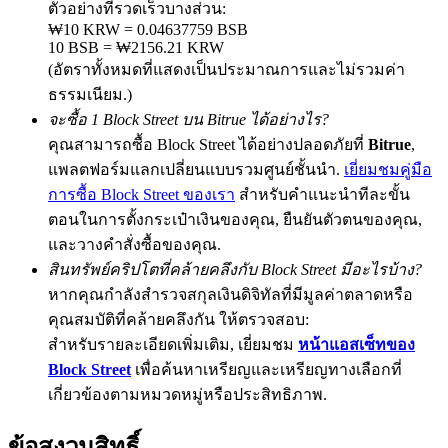
ตัวอย่างที่รวดเร็วบางส่วน:
₩10 KRW = 0.04637759 BSB
10 BSB = ₩2156.21 KRW
(อัตราทั้งหมดที่แสดงเป็นประมาณการและไม่รวมค่า
Exclusive for BitMart Users
ธรรมเนียม.)
จะซื้อ 1 Block Street บน Bitrue ได้อย่างไร?
Register & Trade to Win 500,000 USDT
คุณสามารถซื้อ Block Street ได้อย่างปลอดภัยที่
Bitrue
,
แพลตฟอร์มแลกเปลี่ยนแบบรวมศูนย์ชั้นนำ.
เยี่ยมชมคู่มือ
การซื้อ Block Street ของเรา
สำหรับคำแนะนำทีละขั้น
Precious Metals Trading Carnival
ตอนในการตั้งกระเป๋าเงินของคุณ, ยืนยันตัวตนของคุณ,
Trade Gold & Silver · 33,333 USDT Bonus
และวางคำสั่งซื้อของคุณ.
สินทรัพย์คริปโตที่คล้ายคลึงกับ Block Street มีอะไรบ้าง?
หากคุณกำลังสำรวจสกุลเงินดิจิทัลที่มีมูลค่าตลาดหรือ
คุณสมบัติที่คล้ายคลึงกัน ให้ตรวจสอบ:
USDT New User Exclusive 10% APR
สำหรับรายละเอียดเพิ่มเติม, เยี่ยมชม
หน้าแอสเซ็ทของ
USDT Flexible Staking | Daily Rewards
Block Street
เพื่อค้นหาเหรียญและเหรียญทางเลือกที่
เกี่ยวข้องตามหมวดหมู่หรือประสิทธิภาพ.
ข้อสงวนสิทธิ์
BTC New User Exclusive: 6.5% APR