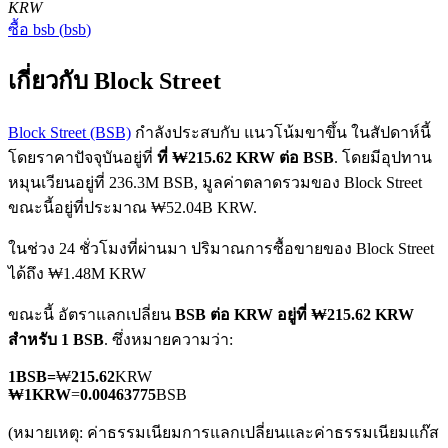
KRW
ซื้อ
bsb
(
bsb
)
เกี่ยวกับ Block Street
Block Street (BSB)
กำลังประสบกับ แนวโน้มขาขึ้น ในสัปดาห์นี้
โดยราคาปัจจุบันอยู่ที่
ที่ ₩215.62 KRW ต่อ BSB
. โดยมีอุปทาน
ฟิวเจอร์ส COIN-M
หมุนเวียนอยู่ที่ 236.3M BSB, มูลค่าตลาดรวมของ Block Street
ฟิวเจอร์สสกุลเงินดิจิทัล
ขณะนี้อยู่ที่ประมาณ ₩52.04B KRW.
ในช่วง 24 ชั่วโมงที่ผ่านมา ปริมาณการซื้อขายของ Block Street
ได้ถึง ₩1.48M KRW
TradFi
ขณะนี้ อัตราแลกเปลี่ยน
BSB ต่อ KRW
อยู่ที่ ₩215.62 KRW
อนุพันธ์ของหุ้น ฟอเร็กซ์ โลหะมีค่า และสินค้าโภคภัณฑ์
สำหรับ 1 BSB
. ซึ่งหมายความว่า:
1
BSB
=
₩
215.62
KRW
₩
1
KRW
=
0.00463775
BSB
(หมายเหตุ: ค่าธรรมเนียมการแลกเปลี่ยนและค่าธรรมเนียมแก๊ส