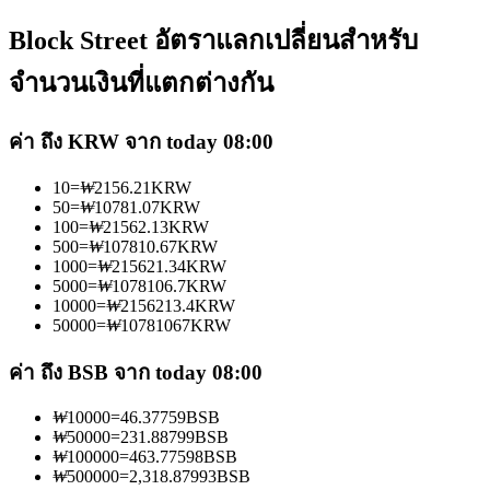
Block Street อัตราแลกเปลี่ยนสำหรับ
จำนวนเงินที่แตกต่างกัน
ค่า ถึง KRW จาก today 08:00
เป็นเทรดเดอร์คัดลอก
10
=
₩
2156.21
KRW
เพลิดเพลินกับการแบ่งปันผลกำไรและค่าคอมมิชชั่นการคัด
50
=
₩
10781.07
KRW
ลอกการซื้อขาย
100
=
₩
21562.13
KRW
500
=
₩
107810.67
KRW
1000
=
₩
215621.34
KRW
5000
=
₩
1078106.7
KRW
10000
=
₩
2156213.4
KRW
50000
=
₩
10781067
KRW
ค่า ถึง BSB จาก today 08:00
₩
10000
=
46.37759
BSB
₩
50000
=
231.88799
BSB
ข้อมูล
₩
100000
=
463.77598
BSB
₩
500000
=
2,318.87993
BSB