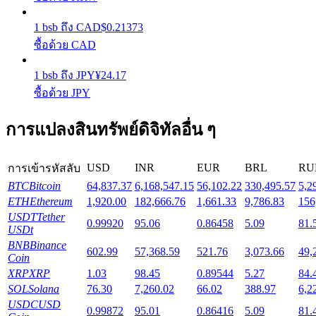
1
bsb
ถึง
CAD
$
0.21373
Launchpool
ซื้อด้วย CAD
การเซ้งแบบยืดหยุ่นเพื่อรับโทเคนยอดนิยม
1
bsb
ถึง
JPY
¥
24.17
ซื้อด้วย JPY
การแปลงสินทรัพย์ดิจิทัลอื่น ๆ
USD
INR
EUR
BRL
RU
การเข้ารหัสลับ
BTC
Bitcoin
64,837.37
6,168,547.15
56,102.22
330,495.57
5,2
ETH
Ethereum
1,920.00
182,666.76
1,661.33
9,786.83
156
การล็อค BTR
USDT
Tether
0.99920
95.06
0.86458
5.09
81.
USDt
การลงทุนพิเศษสำหรับผู้ถือ BTR
BNB
Binance
602.99
57,368.59
521.76
3,073.66
49,
Coin
XRP
XRP
1.03
98.45
0.89544
5.27
84.
SOL
Solana
76.30
7,260.02
66.02
388.97
6,2
USDC
USD
0.99872
95.01
0.86416
5.09
81.