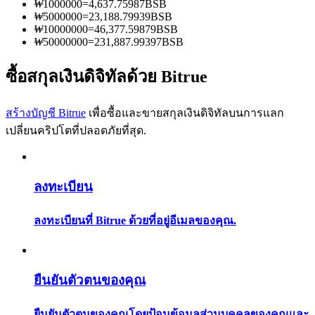
₩
1000000
=
4,637.75987
BSB
การวิเคราะห์ข้อมูลขนาดใหญ่ รวมถึงข้อมูลการค้า ฯลฯ
₩
5000000
=
23,188.79939
BSB
₩
10000000
=
46,377.59879
BSB
₩
50000000
=
231,887.99397
BSB
ซื้อสกุลเงินดิจิทัลด้วย Bitrue
สร้างบัญชี Bitrue
เพื่อซื้อและขายสกุลเงินดิจิทัลบนการแลก
เปลี่ยนคริปโตที่ปลอดภัยที่สุด.
แนะนำ
คู่มือเริ่มต้นฟิวเจอร์ส
ลงทะเบียน
ลงทะเบียนที่ Bitrue ด้วยที่อยู่อีเมลของคุณ.
ยืนยันตัวตนของคุณ
ยืนยันตัวตนของคุณโดยป้อนข้อมูลส่วนบุคคลของคุณและ