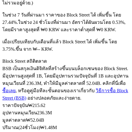
ไม่รวมอยู่ด้วย.)
ในช่วง 7 วันที่ผ่านมา ราคาของ Block Street ได้ เพิ่มขึ้น โดย
27.44%.
ในช่วง 24 ชั่วโมงที่ผ่านมา อัตราได้ผันผวนโดย 0.53%,
ฟิวเจอร์ส USDC
โดยมีราคาสูงสุดที่ ₩0 KRW และราคาต่ำสุดที่ ₩0 KRW.
ฟิวเจอร์สที่ใช้ USDC เป็นหลักประกัน
เมื่อเปรียบเทียบกับเดือนที่แล้ว Block Street ได้ เพิ่มขึ้น โดย
3.75%.ขึ้น จาก ₩-- KRW.
Block Street สถิติตลาด
BSB เป็นสกุลเงินดิจิทัลที่สร้างขึ้นบนบล็อกเชนของ Block Street.
มีอุปทานสูงสุดที่ 1B, โดยมีอุปทานรวมปัจจุบันที่ 1B และอุปทาน
หมุนเวียนที่ 236.3M, ทำให้มีมูลค่าตลาดที่ 52.04B. คลิกที่นี่เพื่อ
ซื้อเลย
, หรือดูคู่มือทีละขั้นตอนของเราเกี่ยวกับ
วิธีการซื้อ Block
Street (BSB)
อย่างปลอดภัยและง่ายดาย.
คัดลอกการซื้อขาย
ราคาปัจจุบัน
₩
215.62
เข้าร่วมกับเทรดเดอร์ชั้นนำ
อุปทานหมุนเวียน
236.3M
มูลค่าตลาด
₩
52.04B
ปริมาณ(24ชั่วโมง)
₩
1.48M