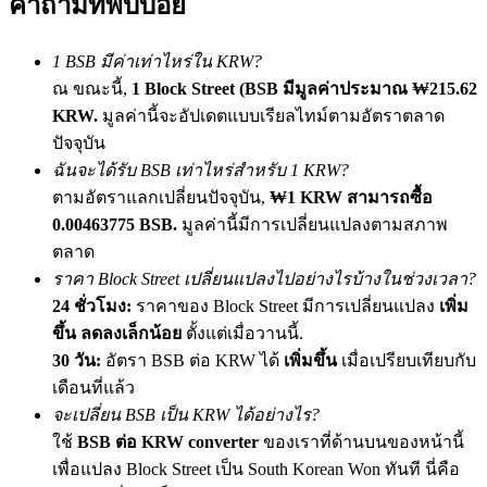
คำถามที่พบบ่อย
เชิญเพื่อนเพื่อรับรางวัลเงินสด
BTC Welcome Rewards
1 BSB มีค่าเท่าไหร่ใน KRW?
ณ ขณะนี้,
1 Block Street (BSB มีมูลค่าประมาณ ₩215.62
KRW.
มูลค่านี้จะอัปเดตแบบเรียลไทม์ตามอัตราตลาด
ปัจจุบัน
ฉันจะได้รับ BSB เท่าไหร่สำหรับ 1 KRW?
ตามอัตราแลกเปลี่ยนปัจจุบัน,
₩1 KRW สามารถซื้อ
0.00463775 BSB.
มูลค่านี้มีการเปลี่ยนแปลงตามสภาพ
ตลาด
ราคา Block Street เปลี่ยนแปลงไปอย่างไรบ้างในช่วงเวลา?
24 ชั่วโมง:
ราคาของ Block Street มีการเปลี่ยนแปลง
เพิ่ม
BTC Welcome Rewards
ขึ้น ลดลงเล็กน้อย
ตั้งแต่เมื่อวานนี้.
Deposit & Trade BTC to Share 25000 USDT prize pool!
30 วัน:
อัตรา BSB ต่อ KRW ได้
เพิ่มขึ้น
เมื่อเปรียบเทียบกับ
เดือนที่แล้ว
จะเปลี่ยน BSB เป็น KRW ได้อย่างไร?
ใช้
BSB ต่อ KRW converter
ของเราที่ด้านบนของหน้านี้
Deposit CASHCAT & Win
เพื่อแปลง Block Street เป็น South Korean Won ทันที นี่คือ
Share 500000 CASHCAT prize pool