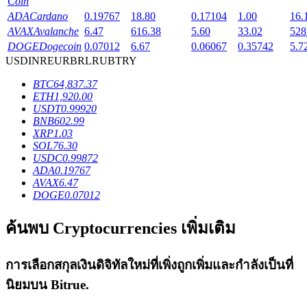
Coin
ADA
Cardano
0.19767
18.80
0.17104
1.00
16.
AVAX
Avalanche
6.47
616.38
5.60
33.02
528
DOGE
Dogecoin
0.07012
6.67
0.06067
0.35742
5.7
USD
INR
EUR
BRL
RUB
TRY
เงินกู้
BTC
64,837.37
ETH
1,920.00
บริการยืมเงินที่ได้รับการสนับสนุนจาก Crypto
USDT
0.99920
BNB
602.99
XRP
1.03
SOL
76.30
USDC
0.99872
ADA
0.19767
AVAX
6.47
DOGE
0.07012
ค้นพบ Cryptocurrencies เพิ่มเติม
ลงทุนอัตโนมัติ
การเลือกสกุลเงินดิจิทัลใหม่ที่เพิ่งถูกเพิ่มและกำลังเป็นที่
คว้าผลกำไรระยะยาวและผลประโยชน์ที่ยืดหยุ่น
นิยมบน
Bitrue
.