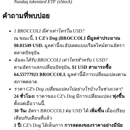
Nasdaq tokenized ETF (xStock)
เชิญเพื่อนเพื่อรับรางวัลเงินสด
คำถามที่พบบ่อย
BTC Welcome Rewards
1 BROCCOLI มีค่าเท่าไหร่ใน USD?
ณ ขณะนี้,
1 CZ's Dog (BROCCOLI มีมูลค่าประมาณ
$0.01549 USD.
มูลค่านี้จะอัปเดตแบบเรียลไทม์ตามอัตรา
ตลาดปัจจุบัน
ฉันจะได้รับ BROCCOLI เท่าไหร่สำหรับ 1 USD?
ตามอัตราแลกเปลี่ยนปัจจุบัน,
$1 USD สามารถซื้อ
64.55777921 BROCCOLI.
มูลค่านี้มีการเปลี่ยนแปลงตาม
สภาพตลาด
BTC Welcome Rewards
ราคา CZ's Dog เปลี่ยนแปลงไปอย่างไรบ้างในช่วงเวลา?
Deposit & Trade BTC to Share 25000 USDT prize pool!
24 ชั่วโมง:
ราคาของ CZ's Dog มีการเปลี่ยนแปลง
พุ่งขึ้น
ตั้งแต่เมื่อวานนี้.
30 วัน:
อัตรา BROCCOLI ต่อ USD ได้
เพิ่มขึ้น
เมื่อเปรียบ
เทียบกับเดือนที่แล้ว
Deposit CASHCAT & Win
1 ปี:
CZ's Dog ได้เห็นการ
การลดลงของราคาอย่างมีนัย
Share 500000 CASHCAT prize pool