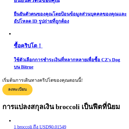
ยืนยันตัวตนของคุณ
กลยุทธ์การซื้อขาย
ยืนยันตัวตนของคุณโดยป้อนข้อมูลส่วนบุคคลของคุณและ
เรียนรู้วิธีการรักษาผลกำไร
อัปโหลด ID รูปถ่ายที่ถูกต้อง
ซื้อคริปโต！
ใช้ตัวเลือกการชำระเงินที่หลากหลายเพื่อซื้อ CZ's Dog
บน Bitrue
ได้รับ
เริ่มต้นการเดินทางคริปโตของคุณตอนนี้!
ลงทะเบียน
การแปลงสกุลเงิน broccoli เป็นฟีตที่นิยม
1
broccoli
ถึง
USD
$
0.01549
พาวเวอร์พิกกี้