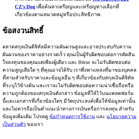
CZ's Dog
เพื่อค้นหาเหรียญและเหรียญทางเลือกที่
BTC Flexible Staking | Daily Rewards
เกี่ยวข้องตามหมวดหมู่หรือประสิทธิภาพ.
ข้อสงวนสิทธิ์
ตลาดสกุลเงินดิจิทัลมีความผันผวนสูงและอาจประสบกับความ
ผันผวนของราคาอย่างรวดเร็ว คุณเป็นผู้รับผิดชอบต่อการตัดสิน
ใจลงทุนของคุณแต่เพียงผู้เดียว และ Bitrue จะไม่รับผิดชอบต่อ
ความสูญเสียใด ๆ ที่คุณอาจได้รับ เราพึ่งพาแหล่งที่มาของบุคคล
กิจกรรมเพิ่มเติม
ที่สามสำหรับราคาและข้อมูลอื่น ๆ ที่เกี่ยวข้องกับสกุลเงินดิจิทัล
ที่ระบุไว้ข้างต้น และเราจะไม่รับผิดชอบต่อความน่าเชื่อถือหรือ
รับรางวัลและสิทธิพิเศษสุดพิเศษ
ความถูกต้องของสกุลเงินดังกล่าว ข้อมูลที่ให้ไว้บนแพลตฟอร์ม
ศูนย์รางวัล
นี้และเอกสารที่เกี่ยวข้องใดๆ มีวัตถุประสงค์เพื่อให้ข้อมูลเท่านั้น
และไม่ควรถือเป็นคำแนะนำทางการเงินหรือการลงทุน สำหรับ
เข้าสู่ระบบ
ลงชื่อ
ข้อมูลเพิ่มเติม โปรดดู
ข้อกำหนดการใช้งาน
และ
นโยบายความ
เป็นส่วนตัว
ของเรา