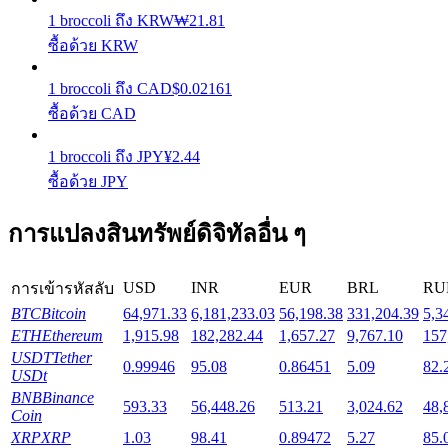
1
broccoli
ถึง
KRW
₩
21.81
ซื้อด้วย KRW
Launchpool
1
broccoli
ถึง
CAD
$
0.02161
การเซ้งแบบยืดหยุ่นเพื่อรับโทเคนยอดนิยม
ซื้อด้วย CAD
1
broccoli
ถึง
JPY
¥
2.44
ซื้อด้วย JPY
การแปลงสินทรัพย์ดิจิทัลอื่น ๆ
USD
INR
EUR
BRL
RU
การเข้ารหัสลับ
การล็อค BTR
BTC
Bitcoin
64,971.33
6,181,233.03
56,198.38
331,204.39
5,3
ETH
Ethereum
1,915.98
182,282.44
1,657.27
9,767.10
157
การลงทุนพิเศษสำหรับผู้ถือ BTR
USDT
Tether
0.99946
95.08
0.86451
5.09
82.
USDt
BNB
Binance
593.33
56,448.26
513.21
3,024.62
48,
Coin
XRP
XRP
1.03
98.41
0.89472
5.27
85.