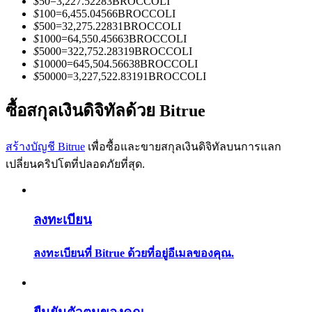
$
50
=
3,227.52283
BROCCOLI
การวิเคราะห์ข้อมูลขนาดใหญ่ รวมถึงข้อมูลการค้า ฯลฯ
$
100
=
6,455.04566
BROCCOLI
$
500
=
32,275.22831
BROCCOLI
$
1000
=
64,550.45663
BROCCOLI
$
5000
=
322,752.28319
BROCCOLI
$
10000
=
645,504.56638
BROCCOLI
$
50000
=
3,227,522.83191
BROCCOLI
ซื้อสกุลเงินดิจิทัลด้วย Bitrue
สร้างบัญชี Bitrue
เพื่อซื้อและขายสกุลเงินดิจิทัลบนการแลก
แนะนำ
เปลี่ยนคริปโตที่ปลอดภัยที่สุด.
คู่มือเริ่มต้นฟิวเจอร์ส
ลงทะเบียน
ลงทะเบียนที่ Bitrue ด้วยที่อยู่อีเมลของคุณ.