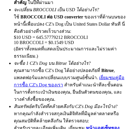
สำคัญ
ในปีที่ผ่านมา
จะเปลี่ยน BROCCOLI เป็น USD ได้อย่างไร?
ใช้
BROCCOLI ต่อ USD converter
ของเราที่ด้านบนของ
หน้านี้เพื่อแปลง CZ's Dog เป็น United States Dollar ทันที นี่
Exclusive for BitMart Users
คือตัวอย่างที่รวดเร็วบางส่วน:
Register & Trade to Win 500,000 USDT
$10 USD = 645.57779212 BROCCOLI
10 BROCCOLI = $0.1549 USD
(อัตราทั้งหมดที่แสดงเป็นประมาณการและไม่รวมค่า
ธรรมเนียม.)
Precious Metals Trading Carnival
จะซื้อ 1 CZ's Dog บน Bitrue ได้อย่างไร?
Trade Gold & Silver · 33,333 USDT Bonus
คุณสามารถซื้อ CZ's Dog ได้อย่างปลอดภัยที่
Bitrue
,
แพลตฟอร์มแลกเปลี่ยนแบบรวมศูนย์ชั้นนำ.
เยี่ยมชมคู่มือ
การซื้อ CZ's Dog ของเรา
สำหรับคำแนะนำทีละขั้นตอน
ในการตั้งกระเป๋าเงินของคุณ, ยืนยันตัวตนของคุณ, และ
USDT New User Exclusive 10% APR
วางคำสั่งซื้อของคุณ.
USDT Flexible Staking | Daily Rewards
สินทรัพย์คริปโตที่คล้ายคลึงกับ CZ's Dog มีอะไรบ้าง?
หากคุณกำลังสำรวจสกุลเงินดิจิทัลที่มีมูลค่าตลาดหรือ
คุณสมบัติที่คล้ายคลึงกัน ให้ตรวจสอบ:
สำหรับรายละเอียดเพิ่มเติม, เยี่ยมชม
หน้าแอสเซ็ทของ
BTC New User Exclusive: 6.5% APR