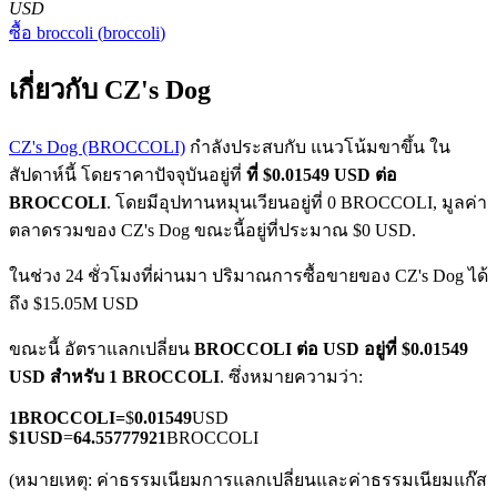
USD
ซื้อ
broccoli
(
broccoli
)
เกี่ยวกับ CZ's Dog
CZ's Dog (BROCCOLI)
กำลังประสบกับ แนวโน้มขาขึ้น ใน
สัปดาห์นี้ โดยราคาปัจจุบันอยู่ที่
ที่ $0.01549 USD ต่อ
ฟิวเจอร์ส COIN-M
BROCCOLI
. โดยมีอุปทานหมุนเวียนอยู่ที่ 0 BROCCOLI, มูลค่า
ฟิวเจอร์สสกุลเงินดิจิทัล
ตลาดรวมของ CZ's Dog ขณะนี้อยู่ที่ประมาณ $0 USD.
ในช่วง 24 ชั่วโมงที่ผ่านมา ปริมาณการซื้อขายของ CZ's Dog ได้
ถึง $15.05M USD
TradFi
ขณะนี้ อัตราแลกเปลี่ยน
BROCCOLI ต่อ USD
อยู่ที่ $0.01549
อนุพันธ์ของหุ้น ฟอเร็กซ์ โลหะมีค่า และสินค้าโภคภัณฑ์
USD สำหรับ 1 BROCCOLI
. ซึ่งหมายความว่า:
1
BROCCOLI
=
$
0.01549
USD
$
1
USD
=
64.55777921
BROCCOLI
(หมายเหตุ: ค่าธรรมเนียมการแลกเปลี่ยนและค่าธรรมเนียมแก๊ส