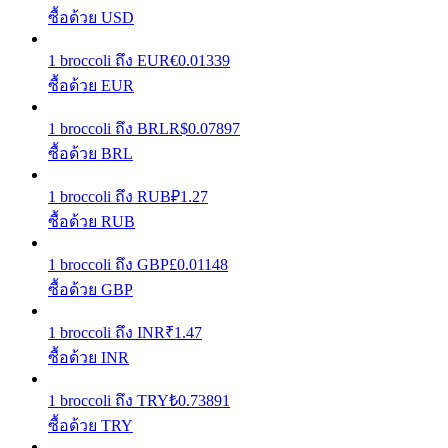
ซื้อด้วย USD
รับรางวัลการแข่งขันทุกวัน
1
broccoli
ถึง
EUR
€
0.01339
ซื้อด้วย EUR
1
broccoli
ถึง
BRL
R$
0.07897
ซื้อด้วย BRL
1
broccoli
ถึง
RUB
₽
1.27
ซื้อด้วย RUB
การปักหลัก
1
broccoli
ถึง
GBP
£
0.01148
ซื้อด้วย GBP
ผลตอบแทนสูงและเข้าถึงได้ทันที
1
broccoli
ถึง
INR
₹
1.47
ซื้อด้วย INR
1
broccoli
ถึง
TRY
₺
0.73891
ซื้อด้วย TRY