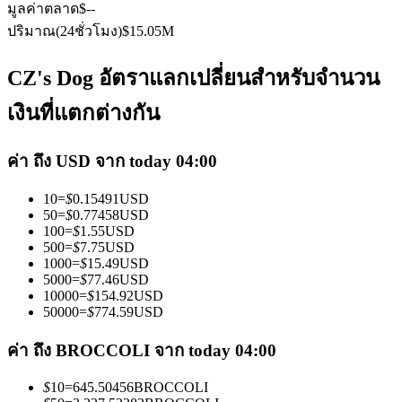
มูลค่าตลาด
$
--
ปริมาณ(24ชั่วโมง)
$
15.05M
CZ's Dog อัตราแลกเปลี่ยนสำหรับจำนวน
เงินที่แตกต่างกัน
เป็นเทรดเดอร์คัดลอก
ค่า ถึง USD จาก today 04:00
เพลิดเพลินกับการแบ่งปันผลกำไรและค่าคอมมิชชั่นการคัด
ลอกการซื้อขาย
10
=
$
0.15491
USD
50
=
$
0.77458
USD
100
=
$
1.55
USD
500
=
$
7.75
USD
1000
=
$
15.49
USD
5000
=
$
77.46
USD
10000
=
$
154.92
USD
50000
=
$
774.59
USD
ค่า ถึง BROCCOLI จาก today 04:00
ข้อมูล
$
10
=
645.50456
BROCCOLI