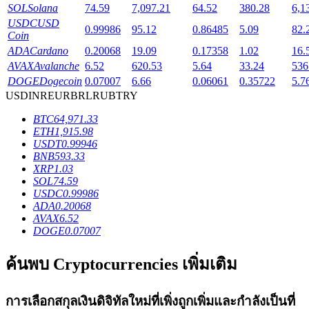
SOL
Solana
74.59
7,097.21
64.52
380.28
6,1
USDC
USD
0.99986
95.12
0.86485
5.09
82.
Coin
ADA
Cardano
0.20068
19.09
0.17358
1.02
16.
AVAX
Avalanche
6.52
620.53
5.64
33.24
536
เงินกู้
DOGE
Dogecoin
0.07007
6.66
0.06061
0.35722
5.7
USD
INR
EUR
BRL
RUB
TRY
บริการยืมเงินที่ได้รับการสนับสนุนจาก Crypto
BTC
64,971.33
ETH
1,915.98
USDT
0.99946
BNB
593.33
XRP
1.03
SOL
74.59
USDC
0.99986
ADA
0.20068
AVAX
6.52
DOGE
0.07007
ลงทุนอัตโนมัติ
ค้นพบ Cryptocurrencies เพิ่มเติม
คว้าผลกำไรระยะยาวและผลประโยชน์ที่ยืดหยุ่น
การเลือกสกุลเงินดิจิทัลใหม่ที่เพิ่งถูกเพิ่มและกำลังเป็นที่