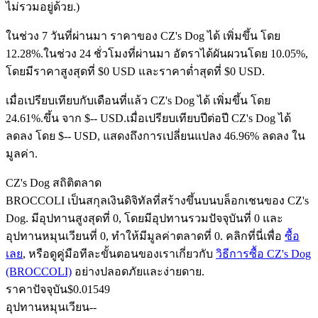
ไม่รวมอยู่ด้วย.)
ในช่วง 7 วันที่ผ่านมา ราคาของ CZ's Dog ได้ เพิ่มขึ้น โดย
12.28%.
ในช่วง 24 ชั่วโมงที่ผ่านมา อัตราได้ผันผวนโดย 10.05%,
ฟิวเจอร์ส USDC
โดยมีราคาสูงสุดที่ $0 USD และราคาต่ำสุดที่ $0 USD.
ฟิวเจอร์สที่ใช้ USDC เป็นหลักประกัน
เมื่อเปรียบเทียบกับเดือนที่แล้ว CZ's Dog ได้ เพิ่มขึ้น โดย
24.61%.ขึ้น จาก $-- USD.
เมื่อเปรียบเทียบปีต่อปี CZ's Dog ได้
ลดลง โดย $-- USD, แสดงถึงการเปลี่ยนแปลง 46.96% ลดลง ใน
มูลค่า.
CZ's Dog สถิติตลาด
BROCCOLI เป็นสกุลเงินดิจิทัลที่สร้างขึ้นบนบล็อกเชนของ CZ's
Dog. มีอุปทานสูงสุดที่ 0, โดยมีอุปทานรวมปัจจุบันที่ 0 และ
อุปทานหมุนเวียนที่ 0, ทำให้มีมูลค่าตลาดที่ 0. คลิกที่นี่เพื่อ
ซื้อ
คัดลอกการซื้อขาย
เลย
, หรือดูคู่มือทีละขั้นตอนของเราเกี่ยวกับ
วิธีการซื้อ CZ's Dog
เข้าร่วมกับเทรดเดอร์ชั้นนำ
(BROCCOLI)
อย่างปลอดภัยและง่ายดาย.
ราคาปัจจุบัน
$
0.01549
อุปทานหมุนเวียน
--