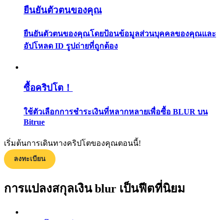
ยืนยันตัวตนของคุณ
กลยุทธ์การซื้อขาย
เรียนรู้วิธีการรักษาผลกำไร
ยืนยันตัวตนของคุณโดยป้อนข้อมูลส่วนบุคคลของคุณและ
อัปโหลด ID รูปถ่ายที่ถูกต้อง
ซื้อคริปโต！
ใช้ตัวเลือกการชำระเงินที่หลากหลายเพื่อซื้อ BLUR บน
ได้รับ
Bitrue
เริ่มต้นการเดินทางคริปโตของคุณตอนนี้!
ลงทะเบียน
การแปลงสกุลเงิน blur เป็นฟีตที่นิยม
พาวเวอร์พิกกี้