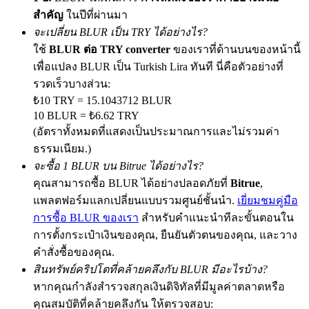
สำคัญ
ในปีที่ผ่านมา
จะเปลี่ยน BLUR เป็น TRY ได้อย่างไร?
ใช้
BLUR ต่อ TRY converter
ของเราที่ด้านบนของหน้านี้
Exclusive for BitMart Users
เพื่อแปลง BLUR เป็น Turkish Lira ทันที นี่คือตัวอย่างที่
Register & Trade to Win 500,000 USDT
รวดเร็วบางส่วน:
₺10 TRY = 15.1043712 BLUR
10 BLUR = ₺6.62 TRY
(อัตราทั้งหมดที่แสดงเป็นประมาณการและไม่รวมค่า
Precious Metals Trading Carnival
ธรรมเนียม.)
Trade Gold & Silver · 33,333 USDT Bonus
จะซื้อ 1 BLUR บน Bitrue ได้อย่างไร?
คุณสามารถซื้อ BLUR ได้อย่างปลอดภัยที่
Bitrue
,
แพลตฟอร์มแลกเปลี่ยนแบบรวมศูนย์ชั้นนำ.
เยี่ยมชมคู่มือ
การซื้อ BLUR ของเรา
สำหรับคำแนะนำทีละขั้นตอนใน
USDT New User Exclusive 10% APR
การตั้งกระเป๋าเงินของคุณ, ยืนยันตัวตนของคุณ, และวาง
USDT Flexible Staking | Daily Rewards
คำสั่งซื้อของคุณ.
สินทรัพย์คริปโตที่คล้ายคลึงกับ BLUR มีอะไรบ้าง?
หากคุณกำลังสำรวจสกุลเงินดิจิทัลที่มีมูลค่าตลาดหรือ
คุณสมบัติที่คล้ายคลึงกัน ให้ตรวจสอบ:
BTC New User Exclusive: 6.5% APR