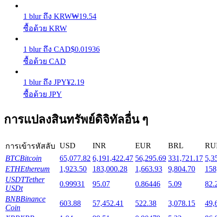
1
blur
ถึง
KRW
₩
19.54
Launchpool
ซื้อด้วย KRW
การเซ้งแบบยืดหยุ่นเพื่อรับโทเคนยอดนิยม
1
blur
ถึง
CAD
$
0.01936
ซื้อด้วย CAD
1
blur
ถึง
JPY
¥
2.19
ซื้อด้วย JPY
การแปลงสินทรัพย์ดิจิทัลอื่น ๆ
USD
INR
EUR
BRL
RU
การล็อค BTR
การเข้ารหัสลับ
BTC
Bitcoin
65,077.82
6,191,422.47
56,295.69
331,721.17
5,3
การลงทุนพิเศษสำหรับผู้ถือ BTR
ETH
Ethereum
1,923.50
183,000.28
1,663.93
9,804.70
158
USDT
Tether
0.99931
95.07
0.86446
5.09
82.
USDt
BNB
Binance
603.88
57,452.41
522.38
3,078.15
49,
Coin