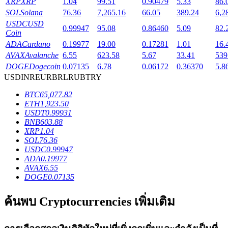
XRP
XRP
1.04
99.51
0.90479
5.33
86.
SOL
Solana
76.36
7,265.16
66.05
389.24
6,2
USDC
USD
0.99947
95.08
0.86460
5.09
82.
Coin
ADA
Cardano
0.19977
19.00
0.17281
1.01
16.
เงินกู้
AVAX
Avalanche
6.55
623.58
5.67
33.41
539
DOGE
Dogecoin
0.07135
6.78
0.06172
0.36370
5.8
บริการยืมเงินที่ได้รับการสนับสนุนจาก Crypto
USD
INR
EUR
BRL
RUB
TRY
BTC
65,077.82
ETH
1,923.50
USDT
0.99931
BNB
603.88
XRP
1.04
SOL
76.36
USDC
0.99947
ADA
0.19977
AVAX
6.55
DOGE
0.07135
ลงทุนอัตโนมัติ
ค้นพบ Cryptocurrencies เพิ่มเติม
คว้าผลกำไรระยะยาวและผลประโยชน์ที่ยืดหยุ่น