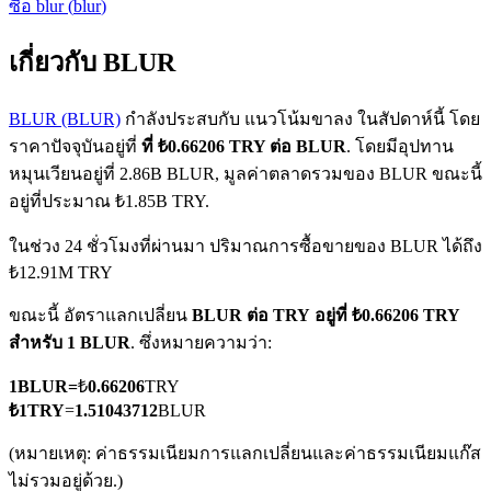
ซื้อ
blur
(
blur
)
เกี่ยวกับ BLUR
BLUR (BLUR)
กำลังประสบกับ แนวโน้มขาลง ในสัปดาห์นี้ โดย
ราคาปัจจุบันอยู่ที่
ที่ ₺0.66206 TRY ต่อ BLUR
. โดยมีอุปทาน
หมุนเวียนอยู่ที่ 2.86B BLUR, มูลค่าตลาดรวมของ BLUR ขณะนี้
ฟิวเจอร์ส COIN-M
อยู่ที่ประมาณ ₺1.85B TRY.
ฟิวเจอร์สสกุลเงินดิจิทัล
ในช่วง 24 ชั่วโมงที่ผ่านมา ปริมาณการซื้อขายของ BLUR ได้ถึง
₺12.91M TRY
TradFi
ขณะนี้ อัตราแลกเปลี่ยน
BLUR ต่อ TRY
อยู่ที่ ₺0.66206 TRY
สำหรับ 1 BLUR
. ซึ่งหมายความว่า:
อนุพันธ์ของหุ้น ฟอเร็กซ์ โลหะมีค่า และสินค้าโภคภัณฑ์
1
BLUR
=
₺
0.66206
TRY
₺
1
TRY
=
1.51043712
BLUR
(หมายเหตุ: ค่าธรรมเนียมการแลกเปลี่ยนและค่าธรรมเนียมแก๊ส
ไม่รวมอยู่ด้วย.)