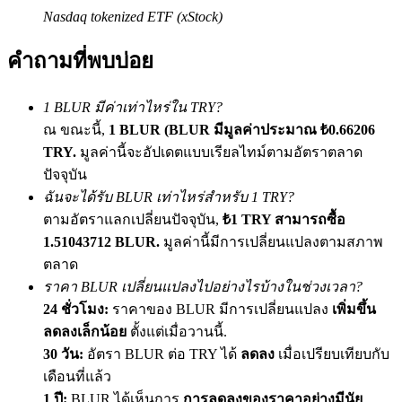
เชิญเพื่อนเพื่อรับรางวัลเงินสด
Nasdaq tokenized ETF (xStock)
BTC Welcome Rewards
คำถามที่พบบ่อย
1 BLUR มีค่าเท่าไหร่ใน TRY?
ณ ขณะนี้,
1 BLUR (BLUR มีมูลค่าประมาณ ₺0.66206
TRY.
มูลค่านี้จะอัปเดตแบบเรียลไทม์ตามอัตราตลาด
ปัจจุบัน
ฉันจะได้รับ BLUR เท่าไหร่สำหรับ 1 TRY?
ตามอัตราแลกเปลี่ยนปัจจุบัน,
₺1 TRY สามารถซื้อ
1.51043712 BLUR.
มูลค่านี้มีการเปลี่ยนแปลงตามสภาพ
BTC Welcome Rewards
ตลาด
ราคา BLUR เปลี่ยนแปลงไปอย่างไรบ้างในช่วงเวลา?
Deposit & Trade BTC to Share 25000 USDT prize pool!
24 ชั่วโมง:
ราคาของ BLUR มีการเปลี่ยนแปลง
เพิ่มขึ้น
ลดลงเล็กน้อย
ตั้งแต่เมื่อวานนี้.
30 วัน:
อัตรา BLUR ต่อ TRY ได้
ลดลง
เมื่อเปรียบเทียบกับ
Deposit CASHCAT & Win
เดือนที่แล้ว
1 ปี:
BLUR ได้เห็นการ
การลดลงของราคาอย่างมีนัย
Share 500000 CASHCAT prize pool