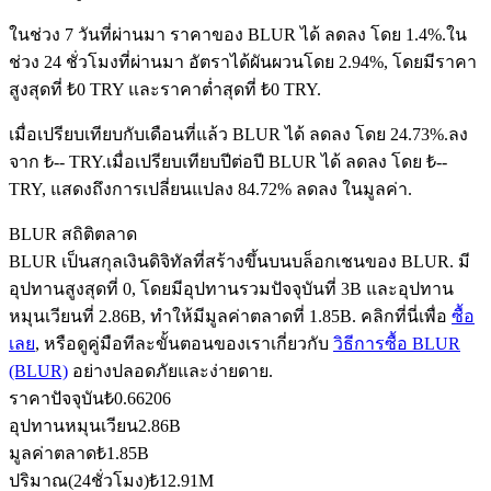
ในช่วง 7 วันที่ผ่านมา ราคาของ BLUR ได้ ลดลง โดย 1.4%.
ใน
ช่วง 24 ชั่วโมงที่ผ่านมา อัตราได้ผันผวนโดย 2.94%, โดยมีราคา
ฟิวเจอร์ส USDC
สูงสุดที่ ₺0 TRY และราคาต่ำสุดที่ ₺0 TRY.
ฟิวเจอร์สที่ใช้ USDC เป็นหลักประกัน
เมื่อเปรียบเทียบกับเดือนที่แล้ว BLUR ได้ ลดลง โดย 24.73%.ลง
จาก ₺-- TRY.
เมื่อเปรียบเทียบปีต่อปี BLUR ได้ ลดลง โดย ₺--
TRY, แสดงถึงการเปลี่ยนแปลง 84.72% ลดลง ในมูลค่า.
BLUR สถิติตลาด
BLUR เป็นสกุลเงินดิจิทัลที่สร้างขึ้นบนบล็อกเชนของ BLUR. มี
อุปทานสูงสุดที่ 0, โดยมีอุปทานรวมปัจจุบันที่ 3B และอุปทาน
หมุนเวียนที่ 2.86B, ทำให้มีมูลค่าตลาดที่ 1.85B. คลิกที่นี่เพื่อ
ซื้อ
เลย
, หรือดูคู่มือทีละขั้นตอนของเราเกี่ยวกับ
วิธีการซื้อ BLUR
คัดลอกการซื้อขาย
(BLUR)
อย่างปลอดภัยและง่ายดาย.
ราคาปัจจุบัน
₺
0.66206
เข้าร่วมกับเทรดเดอร์ชั้นนำ
อุปทานหมุนเวียน
2.86B
มูลค่าตลาด
₺
1.85B
ปริมาณ(24ชั่วโมง)
₺
12.91M