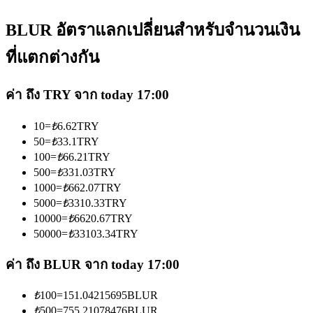
BLUR อัตราแลกเปลี่ยนสำหรับจำนวนเงิน
ที่แตกต่างกัน
ค่า ถึง TRY จาก today 17:00
เป็นเทรดเดอร์คัดลอก
เพลิดเพลินกับการแบ่งปันผลกำไรและค่าคอมมิชชั่นการคัด
10
=
₺
6.62
TRY
50
=
₺
33.1
TRY
ลอกการซื้อขาย
100
=
₺
66.21
TRY
500
=
₺
331.03
TRY
1000
=
₺
662.07
TRY
5000
=
₺
3310.33
TRY
10000
=
₺
6620.67
TRY
50000
=
₺
33103.34
TRY
ค่า ถึง BLUR จาก today 17:00
ข้อมูล
₺
100
=
151.04215695
BLUR
₺
500
=
755.21078476
BLUR