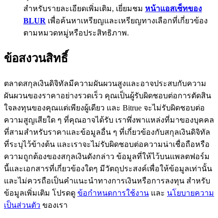
สำหรับรายละเอียดเพิ่มเติม, เยี่ยมชม
หน้าแอสเซ็ทของ
BTC Flexible Staking | Daily Rewards
BLUR
เพื่อค้นหาเหรียญและเหรียญทางเลือกที่เกี่ยวข้อง
ตามหมวดหมู่หรือประสิทธิภาพ.
ข้อสงวนสิทธิ์
ตลาดสกุลเงินดิจิทัลมีความผันผวนสูงและอาจประสบกับความ
ผันผวนของราคาอย่างรวดเร็ว คุณเป็นผู้รับผิดชอบต่อการตัดสิน
ใจลงทุนของคุณแต่เพียงผู้เดียว และ Bitrue จะไม่รับผิดชอบต่อ
กิจกรรมเพิ่มเติม
ความสูญเสียใด ๆ ที่คุณอาจได้รับ เราพึ่งพาแหล่งที่มาของบุคคล
ที่สามสำหรับราคาและข้อมูลอื่น ๆ ที่เกี่ยวข้องกับสกุลเงินดิจิทัล
รับรางวัลและสิทธิพิเศษสุดพิเศษ
ที่ระบุไว้ข้างต้น และเราจะไม่รับผิดชอบต่อความน่าเชื่อถือหรือ
ความถูกต้องของสกุลเงินดังกล่าว ข้อมูลที่ให้ไว้บนแพลตฟอร์ม
ศูนย์รางวัล
นี้และเอกสารที่เกี่ยวข้องใดๆ มีวัตถุประสงค์เพื่อให้ข้อมูลเท่านั้น
เข้าสู่ระบบ
ลงชื่อ
และไม่ควรถือเป็นคำแนะนำทางการเงินหรือการลงทุน สำหรับ
ข้อมูลเพิ่มเติม โปรดดู
ข้อกำหนดการใช้งาน
และ
นโยบายความ
เป็นส่วนตัว
ของเรา