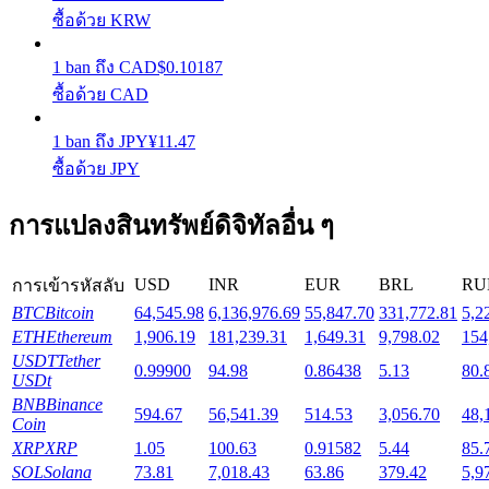
ซื้อด้วย KRW
Launchpool
1
ban
ถึง
CAD
$
0.10187
ซื้อด้วย CAD
การเซ้งแบบยืดหยุ่นเพื่อรับโทเคนยอดนิยม
1
ban
ถึง
JPY
¥
11.47
ซื้อด้วย JPY
การแปลงสินทรัพย์ดิจิทัลอื่น ๆ
USD
INR
EUR
BRL
RU
การเข้ารหัสลับ
BTC
Bitcoin
64,545.98
6,136,976.69
55,847.70
331,772.81
5,2
การล็อค BTR
ETH
Ethereum
1,906.19
181,239.31
1,649.31
9,798.02
154
USDT
Tether
0.99900
94.98
0.86438
5.13
80.
การลงทุนพิเศษสำหรับผู้ถือ BTR
USDt
BNB
Binance
594.67
56,541.39
514.53
3,056.70
48,
Coin
XRP
XRP
1.05
100.63
0.91582
5.44
85.
SOL
Solana
73.81
7,018.43
63.86
379.42
5,9