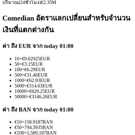
ปริมาณ(24ชั่วโมง)
€
2.35M
Comedian อัตราแลกเปลี่ยนสำหรับจำนวน
เงินที่แตกต่างกัน
เป็นเทรดเดอร์คัดลอก
ค่า ถึง EUR จาก today 01:00
เพลิดเพลินกับการแบ่งปันผลกำไรและค่าคอมมิชชั่นการคัด
10
=
€
0.62925
EUR
ลอกการซื้อขาย
50
=
€
3.15
EUR
100
=
€
6.29
EUR
500
=
€
31.46
EUR
1000
=
€
62.93
EUR
5000
=
€
314.63
EUR
10000
=
€
629.25
EUR
50000
=
€
3146.26
EUR
ค่า ถึง BAN จาก today 01:00
€
10
=
158.9187
BAN
ข้อมูล
€
50
=
794.5935
BAN
€
100
=
1,589.187
BAN