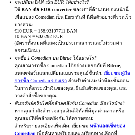
จะเปลี่ยน BAN เป็น EUR ได้อย่างไร?
ใช้
BAN ต่อ EUR converter
ของเราที่ด้านบนของหน้านี้
เพื่อแปลง Comedian เป็น Euro ทันที นี่คือตัวอย่างที่รวดเร็ว
บางส่วน:
Precious Metals Trading Carnival
€10 EUR = 158.93197711 BAN
Trade Gold & Silver · 33,333 USDT Bonus
10 BAN = €0.6292 EUR
(อัตราทั้งหมดที่แสดงเป็นประมาณการและไม่รวมค่า
ธรรมเนียม.)
จะซื้อ 1 Comedian บน Bitrue ได้อย่างไร?
USDT New User Exclusive 10% APR
คุณสามารถซื้อ Comedian ได้อย่างปลอดภัยที่
Bitrue
,
USDT Flexible Staking | Daily Rewards
แพลตฟอร์มแลกเปลี่ยนแบบรวมศูนย์ชั้นนำ.
เยี่ยมชมคู่มือ
การซื้อ Comedian ของเรา
สำหรับคำแนะนำทีละขั้นตอน
ในการตั้งกระเป๋าเงินของคุณ, ยืนยันตัวตนของคุณ, และ
วางคำสั่งซื้อของคุณ.
New Listing Futures Fest
สินทรัพย์คริปโตที่คล้ายคลึงกับ Comedian มีอะไรบ้าง?
Trade New Futures, Win 200,000 USDT
หากคุณกำลังสำรวจสกุลเงินดิจิทัลที่มีมูลค่าตลาดหรือ
คุณสมบัติที่คล้ายคลึงกัน ให้ตรวจสอบ:
สำหรับรายละเอียดเพิ่มเติม, เยี่ยมชม
หน้าแอสเซ็ทของ
Comedian
เพื่อค้นหาเหรียญและเหรียญทางเลือกที่
Crypto World Cup 2026: Grand Finale