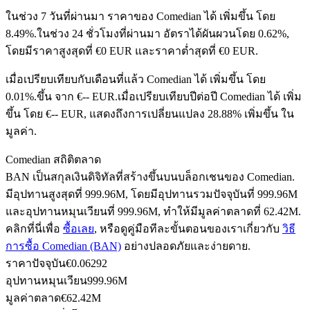
ในช่วง 7 วันที่ผ่านมา ราคาของ Comedian ได้ เพิ่มขึ้น โดย
8.49%.
ในช่วง 24 ชั่วโมงที่ผ่านมา อัตราได้ผันผวนโดย 0.62%,
โดยมีราคาสูงสุดที่ €0 EUR และราคาต่ำสุดที่ €0 EUR.
ฟิวเจอร์ส USDC
เมื่อเปรียบเทียบกับเดือนที่แล้ว Comedian ได้ เพิ่มขึ้น โดย
ฟิวเจอร์สที่ใช้ USDC เป็นหลักประกัน
0.01%.ขึ้น จาก €-- EUR.
เมื่อเปรียบเทียบปีต่อปี Comedian ได้ เพิ่ม
ขึ้น โดย €-- EUR, แสดงถึงการเปลี่ยนแปลง 28.88% เพิ่มขึ้น ใน
มูลค่า.
Comedian สถิติตลาด
BAN เป็นสกุลเงินดิจิทัลที่สร้างขึ้นบนบล็อกเชนของ Comedian.
มีอุปทานสูงสุดที่ 999.96M, โดยมีอุปทานรวมปัจจุบันที่ 999.96M
และอุปทานหมุนเวียนที่ 999.96M, ทำให้มีมูลค่าตลาดที่ 62.42M.
คลิกที่นี่เพื่อ
ซื้อเลย
, หรือดูคู่มือทีละขั้นตอนของเราเกี่ยวกับ
วิธี
คัดลอกการซื้อขาย
การซื้อ Comedian (BAN)
อย่างปลอดภัยและง่ายดาย.
เข้าร่วมกับเทรดเดอร์ชั้นนำ
ราคาปัจจุบัน
€
0.06292
อุปทานหมุนเวียน
999.96M
มูลค่าตลาด
€
62.42M