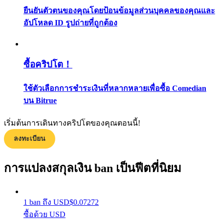
ยืนยันตัวตนของคุณโดยป้อนข้อมูลส่วนบุคคลของคุณและ
กลยุทธ์การซื้อขาย
อัปโหลด ID รูปถ่ายที่ถูกต้อง
เรียนรู้วิธีการรักษาผลกำไร
ซื้อคริปโต！
ใช้ตัวเลือกการชำระเงินที่หลากหลายเพื่อซื้อ Comedian
บน Bitrue
ได้รับ
เริ่มต้นการเดินทางคริปโตของคุณตอนนี้!
ลงทะเบียน
การแปลงสกุลเงิน ban เป็นฟีตที่นิยม
1
ban
ถึง
USD
$
0.07272
ซื้อด้วย USD
พาวเวอร์พิกกี้