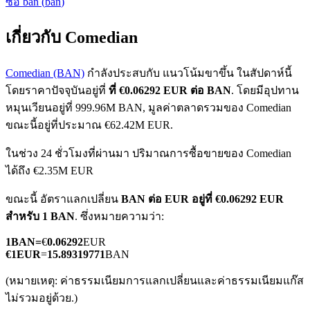
ซื้อ
ban
(
ban
)
เกี่ยวกับ Comedian
Comedian (BAN)
กำลังประสบกับ แนวโน้มขาขึ้น ในสัปดาห์นี้
โดยราคาปัจจุบันอยู่ที่
ที่ €0.06292 EUR ต่อ BAN
. โดยมีอุปทาน
หมุนเวียนอยู่ที่ 999.96M BAN, มูลค่าตลาดรวมของ Comedian
ฟิวเจอร์ส COIN-M
ขณะนี้อยู่ที่ประมาณ €62.42M EUR.
ฟิวเจอร์สสกุลเงินดิจิทัล
ในช่วง 24 ชั่วโมงที่ผ่านมา ปริมาณการซื้อขายของ Comedian
ได้ถึง €2.35M EUR
TradFi
ขณะนี้ อัตราแลกเปลี่ยน
BAN ต่อ EUR
อยู่ที่ €0.06292 EUR
สำหรับ 1 BAN
. ซึ่งหมายความว่า:
อนุพันธ์ของหุ้น ฟอเร็กซ์ โลหะมีค่า และสินค้าโภคภัณฑ์
1
BAN
=
€
0.06292
EUR
€
1
EUR
=
15.89319771
BAN
(หมายเหตุ: ค่าธรรมเนียมการแลกเปลี่ยนและค่าธรรมเนียมแก๊ส
ไม่รวมอยู่ด้วย.)