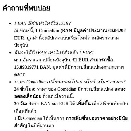
เชิญเพื่อนเพื่อรับรางวัลเงินสด
คำถามที่พบบ่อย
Deposit CASHCAT & Win
1 BAN มีค่าเท่าไหร่ใน EUR?
ณ ขณะนี้,
1 Comedian (BAN มีมูลค่าประมาณ €0.06292
EUR.
มูลค่านี้จะอัปเดตแบบเรียลไทม์ตามอัตราตลาด
ปัจจุบัน
ฉันจะได้รับ BAN เท่าไหร่สำหรับ 1 EUR?
ตามอัตราแลกเปลี่ยนปัจจุบัน,
€1 EUR สามารถซื้อ
15.89319771 BAN.
มูลค่านี้มีการเปลี่ยนแปลงตามสภาพ
ตลาด
ราคา Comedian เปลี่ยนแปลงไปอย่างไรบ้างในช่วงเวลา?
Deposit CASHCAT & Win
24 ชั่วโมง:
ราคาของ Comedian มีการเปลี่ยนแปลง
ลดลง
Share 500000 CASHCAT prize pool
ลดลงเล็กน้อย
ตั้งแต่เมื่อวานนี้.
30 วัน:
อัตรา BAN ต่อ EUR ได้
เพิ่มขึ้น
เมื่อเปรียบเทียบกับ
เดือนที่แล้ว
1 ปี:
Comedian ได้เห็นการ
การเพิ่มขึ้นของราคาอย่างมีนัย
Exclusive for BitMart Users
สำคัญ
ในปีที่ผ่านมา
Register & Trade to Win 500,000 USDT