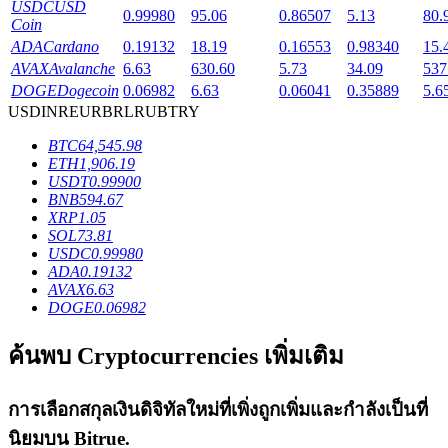
USDC
USD
0.99980
95.06
0.86507
5.13
80.
Coin
ADA
Cardano
0.19132
18.19
0.16553
0.98340
15.
AVAX
Avalanche
6.63
630.60
5.73
34.09
537
DOGE
Dogecoin
0.06982
6.63
0.06041
0.35889
5.6
เงินกู้
USD
INR
EUR
BRL
RUB
TRY
BTC
64,545.98
บริการยืมเงินที่ได้รับการสนับสนุนจาก Crypto
ETH
1,906.19
USDT
0.99900
BNB
594.67
XRP
1.05
SOL
73.81
USDC
0.99980
ADA
0.19132
AVAX
6.63
DOGE
0.06982
ค้นพบ Cryptocurrencies เพิ่มเติม
ลงทุนอัตโนมัติ
คว้าผลกำไรระยะยาวและผลประโยชน์ที่ยืดหยุ่น
การเลือกสกุลเงินดิจิทัลใหม่ที่เพิ่งถูกเพิ่มและกำลังเป็นที่
นิยมบน
Bitrue
.