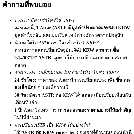
คำถามที่พบบ่อย
เชิญเพื่อนเพื่อรับรางวัลเงินสด
BTC Welcome Rewards
1 ASTR มีค่าเท่าไหร่ใน KRW?
ณ ขณะนี้,
1 Astar (ASTR มีมูลค่าประมาณ ₩6.89 KRW.
มูลค่านี้จะอัปเดตแบบเรียลไทม์ตามอัตราตลาดปัจจุบัน
ฉันจะได้รับ ASTR เท่าไหร่สำหรับ 1 KRW?
ตามอัตราแลกเปลี่ยนปัจจุบัน,
₩1 KRW สามารถซื้อ
0.14507197 ASTR.
มูลค่านี้มีการเปลี่ยนแปลงตามสภาพ
ตลาด
ราคา Astar เปลี่ยนแปลงไปอย่างไรบ้างในช่วงเวลา?
24 ชั่วโมง:
ราคาของ Astar มีการเปลี่ยนแปลง
เพิ่มขึ้น ลด
ลงเล็กน้อย
ตั้งแต่เมื่อวานนี้.
BTC Welcome Rewards
30 วัน:
อัตรา ASTR ต่อ KRW ได้
ลดลง
เมื่อเปรียบเทียบกับ
Deposit & Trade BTC to Share 25000 USDT prize pool!
เดือนที่แล้ว
1 ปี:
Astar ได้เห็นการ
การลดลงของราคาอย่างมีนัยสำคัญ
ในปีที่ผ่านมา
Deposit CASHCAT & Win
จะเปลี่ยน ASTR เป็น KRW ได้อย่างไร?
ใช้
ASTR ต่อ KRW converter
ของเราที่ด้านบนของหน้านี้
Share 500000 CASHCAT prize pool