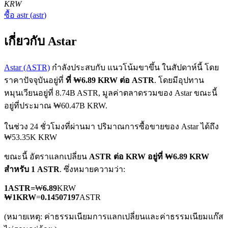
KRW
ซื้อ
astr
(
astr
)
เกี่ยวกับ Astar
Astar (ASTR)
กำลังประสบกับ แนวโน้มขาขึ้น ในสัปดาห์นี้ โดย
ราคาปัจจุบันอยู่ที่
ที่ ₩6.89 KRW ต่อ ASTR
. โดยมีอุปทาน
ฟิวเจอร์ส COIN-M
หมุนเวียนอยู่ที่ 8.74B ASTR, มูลค่าตลาดรวมของ Astar ขณะนี้
ฟิวเจอร์สสกุลเงินดิจิทัล
อยู่ที่ประมาณ ₩60.47B KRW.
ในช่วง 24 ชั่วโมงที่ผ่านมา ปริมาณการซื้อขายของ Astar ได้ถึง
₩53.35K KRW
TradFi
ขณะนี้ อัตราแลกเปลี่ยน
ASTR ต่อ KRW
อยู่ที่ ₩6.89 KRW
อนุพันธ์ของหุ้น ฟอเร็กซ์ โลหะมีค่า และสินค้าโภคภัณฑ์
สำหรับ 1 ASTR
. ซึ่งหมายความว่า:
1
ASTR
=
₩
6.89
KRW
₩
1
KRW
=
0.14507197
ASTR
(หมายเหตุ: ค่าธรรมเนียมการแลกเปลี่ยนและค่าธรรมเนียมแก๊ส