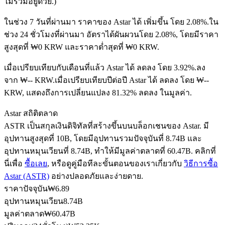
ไม่รวมอยู่ด้วย.)
ในช่วง 7 วันที่ผ่านมา ราคาของ Astar ได้ เพิ่มขึ้น โดย 2.08%.
ใน
ช่วง 24 ชั่วโมงที่ผ่านมา อัตราได้ผันผวนโดย 2.08%, โดยมีราคา
ฟิวเจอร์ส USDC
สูงสุดที่ ₩0 KRW และราคาต่ำสุดที่ ₩0 KRW.
ฟิวเจอร์สที่ใช้ USDC เป็นหลักประกัน
เมื่อเปรียบเทียบกับเดือนที่แล้ว Astar ได้ ลดลง โดย 3.92%.ลง
จาก ₩-- KRW.
เมื่อเปรียบเทียบปีต่อปี Astar ได้ ลดลง โดย ₩--
KRW, แสดงถึงการเปลี่ยนแปลง 81.32% ลดลง ในมูลค่า.
Astar สถิติตลาด
ASTR เป็นสกุลเงินดิจิทัลที่สร้างขึ้นบนบล็อกเชนของ Astar. มี
อุปทานสูงสุดที่ 10B, โดยมีอุปทานรวมปัจจุบันที่ 8.74B และ
อุปทานหมุนเวียนที่ 8.74B, ทำให้มีมูลค่าตลาดที่ 60.47B. คลิกที่
นี่เพื่อ
ซื้อเลย
, หรือดูคู่มือทีละขั้นตอนของเราเกี่ยวกับ
วิธีการซื้อ
คัดลอกการซื้อขาย
Astar (ASTR)
อย่างปลอดภัยและง่ายดาย.
เข้าร่วมกับเทรดเดอร์ชั้นนำ
ราคาปัจจุบัน
₩
6.89
อุปทานหมุนเวียน
8.74B
มูลค่าตลาด
₩
60.47B