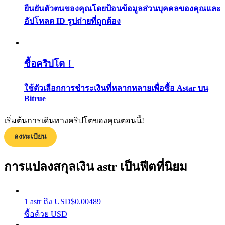
ยืนยันตัวตนของคุณโดยป้อนข้อมูลส่วนบุคคลของคุณและ
กลยุทธ์การซื้อขาย
อัปโหลด ID รูปถ่ายที่ถูกต้อง
เรียนรู้วิธีการรักษาผลกำไร
ซื้อคริปโต！
ใช้ตัวเลือกการชำระเงินที่หลากหลายเพื่อซื้อ Astar บน
Bitrue
ได้รับ
เริ่มต้นการเดินทางคริปโตของคุณตอนนี้!
ลงทะเบียน
การแปลงสกุลเงิน astr เป็นฟีตที่นิยม
1
astr
ถึง
USD
$
0.00489
ซื้อด้วย USD
พาวเวอร์พิกกี้