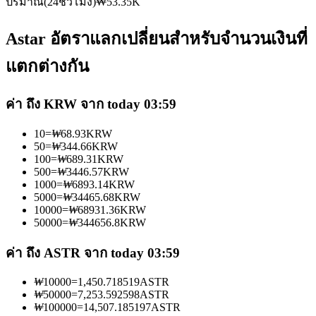
ปริมาณ(24ชั่วโมง)
₩
53.35K
Astar อัตราแลกเปลี่ยนสำหรับจำนวนเงินที่
แตกต่างกัน
เป็นเทรดเดอร์คัดลอก
ค่า ถึง KRW จาก today 03:59
เพลิดเพลินกับการแบ่งปันผลกำไรและค่าคอมมิชชั่นการคัด
10
=
₩
68.93
KRW
ลอกการซื้อขาย
50
=
₩
344.66
KRW
100
=
₩
689.31
KRW
500
=
₩
3446.57
KRW
1000
=
₩
6893.14
KRW
5000
=
₩
34465.68
KRW
10000
=
₩
68931.36
KRW
50000
=
₩
344656.8
KRW
ค่า ถึง ASTR จาก today 03:59
₩
10000
=
1,450.718519
ASTR
ข้อมูล
₩
50000
=
7,253.592598
ASTR
₩
100000
=
14,507.185197
ASTR