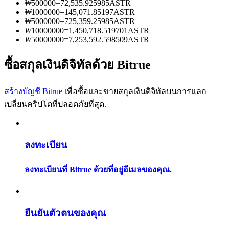
₩
500000
=
72,535.925985
ASTR
การวิเคราะห์ข้อมูลขนาดใหญ่ รวมถึงข้อมูลการค้า ฯลฯ
₩
1000000
=
145,071.85197
ASTR
₩
5000000
=
725,359.25985
ASTR
₩
10000000
=
1,450,718.519701
ASTR
₩
50000000
=
7,253,592.598509
ASTR
ซื้อสกุลเงินดิจิทัลด้วย Bitrue
สร้างบัญชี Bitrue
เพื่อซื้อและขายสกุลเงินดิจิทัลบนการแลก
เปลี่ยนคริปโตที่ปลอดภัยที่สุด.
แนะนำ
คู่มือเริ่มต้นฟิวเจอร์ส
ลงทะเบียน
ลงทะเบียนที่ Bitrue ด้วยที่อยู่อีเมลของคุณ.
ยืนยันตัวตนของคุณ