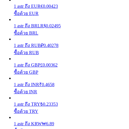
1
astr
ถึง
EUR
€
0.00423
รับรางวัลการแข่งขันทุกวัน
ซื้อด้วย EUR
1
astr
ถึง
BRL
R$
0.02495
ซื้อด้วย BRL
1
astr
ถึง
RUB
₽
0.40278
ซื้อด้วย RUB
1
astr
ถึง
GBP
£
0.00362
ซื้อด้วย GBP
การปักหลัก
ผลตอบแทนสูงและเข้าถึงได้ทันที
1
astr
ถึง
INR
₹
0.4658
ซื้อด้วย INR
1
astr
ถึง
TRY
₺
0.23353
ซื้อด้วย TRY
1
astr
ถึง
KRW
₩
6.89