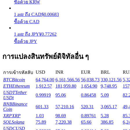
ซื้อด้วย KRW
1
astr
ถึง
CAD
$
0.00683
Launchpool
ซื้อด้วย CAD
การเซ้งแบบยืดหยุ่นเพื่อรับโทเคนยอดนิยม
1
astr
ถึง
JPY
¥
0.77262
ซื้อด้วย JPY
การแปลงสินทรัพย์ดิจิทัลอื่น ๆ
USD
INR
EUR
BRL
RU
การเข้ารหัสลับ
BTC
Bitcoin
64,764.00
6,161,566.56
56,038.73
330,121.56
5,3
ETH
Ethereum
1,912.57
181,959.80
1,654.90
9,748.95
157
การล็อค BTR
USDT
Tether
0.99919
95.06
0.86458
5.09
82.
USDt
การลงทุนพิเศษสำหรับผู้ถือ BTR
BNB
Binance
601.33
57,210.16
520.31
3,065.17
49,
Coin
XRP
XRP
1.03
98.69
0.89761
5.28
85.
SOL
Solana
75.89
7,220.38
65.66
386.85
6,2
USDC
USD