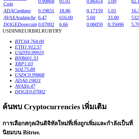
0.99868
95.01
0.86414
5.09
82.
Coin
ADA
Cardano
0.19831
18.86
0.17159
1.01
16.
AVAX
Avalanche
6.47
616.00
5.60
33.00
532
DOGE
Dogecoin
0.07002
6.66
0.06059
0.35696
5.7
USD
INR
EUR
BRL
RUB
TRY
เงินกู้
BTC
64,764.00
บริการยืมเงินที่ได้รับการสนับสนุนจาก Crypto
ETH
1,912.57
USDT
0.99919
BNB
601.33
XRP
1.03
SOL
75.89
USDC
0.99868
ADA
0.19831
AVAX
6.47
DOGE
0.07002
ค้นพบ Cryptocurrencies เพิ่มเติม
ลงทุนอัตโนมัติ
การเลือกสกุลเงินดิจิทัลใหม่ที่เพิ่งถูกเพิ่มและกำลังเป็นที่
คว้าผลกำไรระยะยาวและผลประโยชน์ที่ยืดหยุ่น
นิยมบน
Bitrue
.