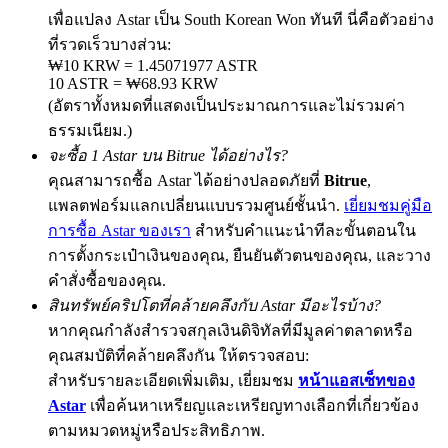
เพื่อแปลง Astar เป็น South Korean Won ทันที นี่คือตัวอย่าง
ที่รวดเร็วบางส่วน:
₩10 KRW = 1.45071977 ASTR
10 ASTR = ₩68.93 KRW
Exclusive for BitMart Users
(อัตราทั้งหมดที่แสดงเป็นประมาณการและไม่รวมค่า
Register & Trade to Win 500,000 USDT
ธรรมเนียม.)
จะซื้อ 1 Astar บน Bitrue ได้อย่างไร?
คุณสามารถซื้อ Astar ได้อย่างปลอดภัยที่
Bitrue
,
แพลตฟอร์มแลกเปลี่ยนแบบรวมศูนย์ชั้นนำ.
เยี่ยมชมคู่มือ
Precious Metals Trading Carnival
การซื้อ Astar ของเรา
สำหรับคำแนะนำทีละขั้นตอนใน
Trade Gold & Silver · 33,333 USDT Bonus
การตั้งกระเป๋าเงินของคุณ, ยืนยันตัวตนของคุณ, และวาง
คำสั่งซื้อของคุณ.
สินทรัพย์คริปโตที่คล้ายคลึงกับ Astar มีอะไรบ้าง?
USDT New User Exclusive 10% APR
หากคุณกำลังสำรวจสกุลเงินดิจิทัลที่มีมูลค่าตลาดหรือ
คุณสมบัติที่คล้ายคลึงกัน ให้ตรวจสอบ:
USDT Flexible Staking | Daily Rewards
สำหรับรายละเอียดเพิ่มเติม, เยี่ยมชม
หน้าแอสเซ็ทของ
Astar
เพื่อค้นหาเหรียญและเหรียญทางเลือกที่เกี่ยวข้อง
ตามหมวดหมู่หรือประสิทธิภาพ.
BTC New User Exclusive: 6.5% APR