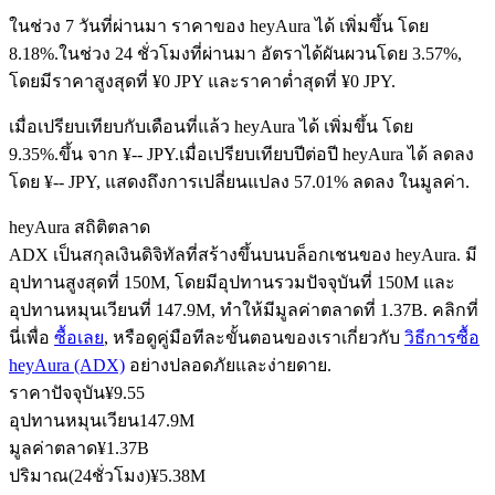
ในช่วง 7 วันที่ผ่านมา ราคาของ heyAura ได้ เพิ่มขึ้น โดย
8.18%.
ในช่วง 24 ชั่วโมงที่ผ่านมา อัตราได้ผันผวนโดย 3.57%,
โดยมีราคาสูงสุดที่ ¥0 JPY และราคาต่ำสุดที่ ¥0 JPY.
ฟิวเจอร์ส USDC
เมื่อเปรียบเทียบกับเดือนที่แล้ว heyAura ได้ เพิ่มขึ้น โดย
ฟิวเจอร์สที่ใช้ USDC เป็นหลักประกัน
9.35%.ขึ้น จาก ¥-- JPY.
เมื่อเปรียบเทียบปีต่อปี heyAura ได้ ลดลง
โดย ¥-- JPY, แสดงถึงการเปลี่ยนแปลง 57.01% ลดลง ในมูลค่า.
heyAura สถิติตลาด
ADX เป็นสกุลเงินดิจิทัลที่สร้างขึ้นบนบล็อกเชนของ heyAura. มี
อุปทานสูงสุดที่ 150M, โดยมีอุปทานรวมปัจจุบันที่ 150M และ
อุปทานหมุนเวียนที่ 147.9M, ทำให้มีมูลค่าตลาดที่ 1.37B. คลิกที่
นี่เพื่อ
ซื้อเลย
, หรือดูคู่มือทีละขั้นตอนของเราเกี่ยวกับ
วิธีการซื้อ
heyAura (ADX)
อย่างปลอดภัยและง่ายดาย.
คัดลอกการซื้อขาย
ราคาปัจจุบัน
¥
9.55
เข้าร่วมกับเทรดเดอร์ชั้นนำ
อุปทานหมุนเวียน
147.9M
มูลค่าตลาด
¥
1.37B
ปริมาณ(24ชั่วโมง)
¥
5.38M