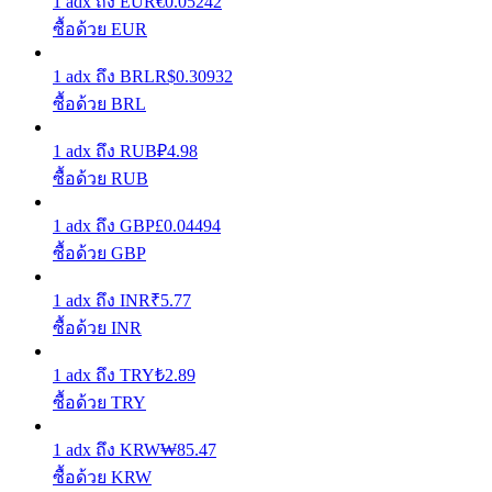
1
adx
ถึง
EUR
€
0.05242
ซื้อด้วย EUR
รับรางวัลการแข่งขันทุกวัน
1
adx
ถึง
BRL
R$
0.30932
ซื้อด้วย BRL
1
adx
ถึง
RUB
₽
4.98
ซื้อด้วย RUB
1
adx
ถึง
GBP
£
0.04494
ซื้อด้วย GBP
การปักหลัก
1
adx
ถึง
INR
₹
5.77
ผลตอบแทนสูงและเข้าถึงได้ทันที
ซื้อด้วย INR
1
adx
ถึง
TRY
₺
2.89
ซื้อด้วย TRY
1
adx
ถึง
KRW
₩
85.47
ซื้อด้วย KRW