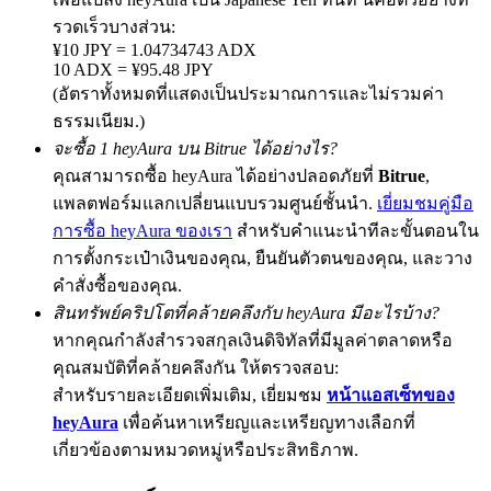
รวดเร็วบางส่วน:
¥10 JPY = 1.04734743 ADX
10 ADX = ¥95.48 JPY
(อัตราทั้งหมดที่แสดงเป็นประมาณการและไม่รวมค่า
Exclusive for BitMart Users
ธรรมเนียม.)
Register & Trade to Win 500,000 USDT
จะซื้อ 1 heyAura บน Bitrue ได้อย่างไร?
คุณสามารถซื้อ heyAura ได้อย่างปลอดภัยที่
Bitrue
,
แพลตฟอร์มแลกเปลี่ยนแบบรวมศูนย์ชั้นนำ.
เยี่ยมชมคู่มือ
Precious Metals Trading Carnival
การซื้อ heyAura ของเรา
สำหรับคำแนะนำทีละขั้นตอนใน
การตั้งกระเป๋าเงินของคุณ, ยืนยันตัวตนของคุณ, และวาง
Trade Gold & Silver · 33,333 USDT Bonus
คำสั่งซื้อของคุณ.
สินทรัพย์คริปโตที่คล้ายคลึงกับ heyAura มีอะไรบ้าง?
หากคุณกำลังสำรวจสกุลเงินดิจิทัลที่มีมูลค่าตลาดหรือ
USDT New User Exclusive 10% APR
คุณสมบัติที่คล้ายคลึงกัน ให้ตรวจสอบ:
USDT Flexible Staking | Daily Rewards
สำหรับรายละเอียดเพิ่มเติม, เยี่ยมชม
หน้าแอสเซ็ทของ
heyAura
เพื่อค้นหาเหรียญและเหรียญทางเลือกที่
เกี่ยวข้องตามหมวดหมู่หรือประสิทธิภาพ.
BTC New User Exclusive: 6.5% APR