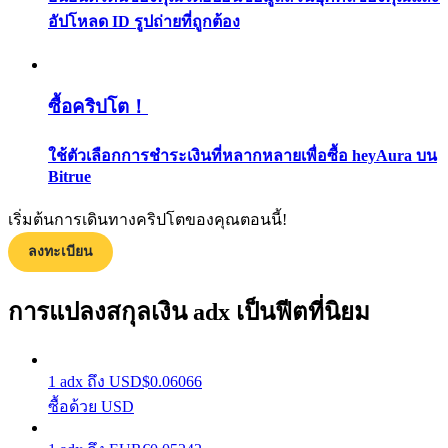
อัปโหลด ID รูปถ่ายที่ถูกต้อง
กลยุทธ์การซื้อขาย
เรียนรู้วิธีการรักษาผลกำไร
ซื้อคริปโต！
ใช้ตัวเลือกการชำระเงินที่หลากหลายเพื่อซื้อ heyAura บน
Bitrue
เริ่มต้นการเดินทางคริปโตของคุณตอนนี้!
ได้รับ
ลงทะเบียน
การแปลงสกุลเงิน adx เป็นฟีตที่นิยม
1
adx
ถึง
USD
$
0.06066
ซื้อด้วย USD
พาวเวอร์พิกกี้