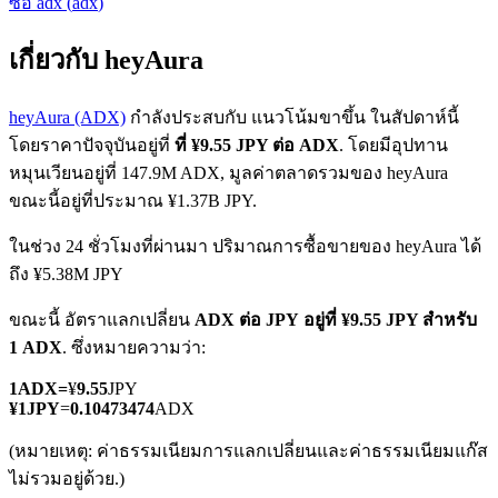
ซื้อ
adx
(
adx
)
เกี่ยวกับ heyAura
heyAura (ADX)
กำลังประสบกับ แนวโน้มขาขึ้น ในสัปดาห์นี้
โดยราคาปัจจุบันอยู่ที่
ที่ ¥9.55 JPY ต่อ ADX
. โดยมีอุปทาน
หมุนเวียนอยู่ที่ 147.9M ADX, มูลค่าตลาดรวมของ heyAura
ฟิวเจอร์ส COIN-M
ขณะนี้อยู่ที่ประมาณ ¥1.37B JPY.
ฟิวเจอร์สสกุลเงินดิจิทัล
ในช่วง 24 ชั่วโมงที่ผ่านมา ปริมาณการซื้อขายของ heyAura ได้
ถึง ¥5.38M JPY
TradFi
ขณะนี้ อัตราแลกเปลี่ยน
ADX ต่อ JPY
อยู่ที่ ¥9.55 JPY สำหรับ
1 ADX
. ซึ่งหมายความว่า:
อนุพันธ์ของหุ้น ฟอเร็กซ์ โลหะมีค่า และสินค้าโภคภัณฑ์
1
ADX
=
¥
9.55
JPY
¥
1
JPY
=
0.10473474
ADX
(หมายเหตุ: ค่าธรรมเนียมการแลกเปลี่ยนและค่าธรรมเนียมแก๊ส
ไม่รวมอยู่ด้วย.)