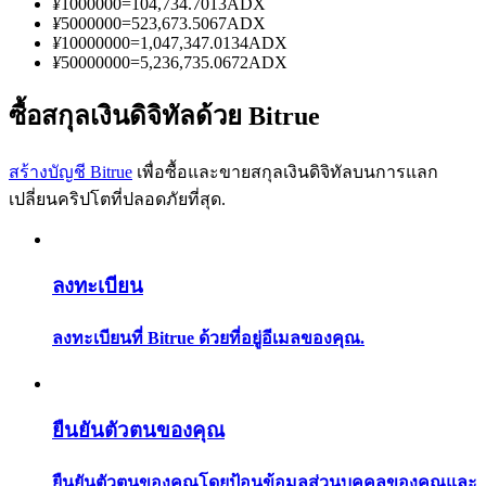
¥
1000000
=
104,734.7013
ADX
การวิเคราะห์ข้อมูลขนาดใหญ่ รวมถึงข้อมูลการค้า ฯลฯ
¥
5000000
=
523,673.5067
ADX
¥
10000000
=
1,047,347.0134
ADX
¥
50000000
=
5,236,735.0672
ADX
ซื้อสกุลเงินดิจิทัลด้วย Bitrue
สร้างบัญชี Bitrue
เพื่อซื้อและขายสกุลเงินดิจิทัลบนการแลก
เปลี่ยนคริปโตที่ปลอดภัยที่สุด.
แนะนำ
คู่มือเริ่มต้นฟิวเจอร์ส
ลงทะเบียน
ลงทะเบียนที่ Bitrue ด้วยที่อยู่อีเมลของคุณ.
ยืนยันตัวตนของคุณ
ยืนยันตัวตนของคุณโดยป้อนข้อมูลส่วนบุคคลของคุณและ