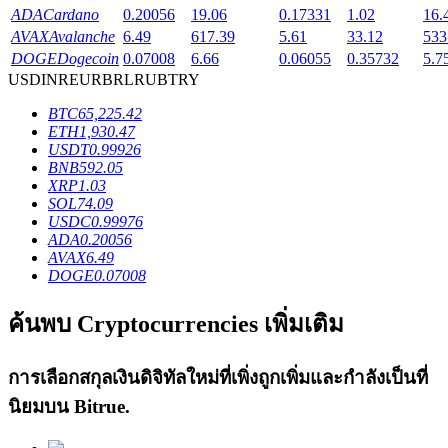
ADA
Cardano
0.20056
19.06
0.17331
1.02
16.
AVAX
Avalanche
6.49
617.39
5.61
33.12
533
DOGE
Dogecoin
0.07008
6.66
0.06055
0.35732
5.7
USD
INR
EUR
BRL
RUB
TRY
เงินกู้
BTC
65,225.42
ETH
1,930.47
บริการยืมเงินที่ได้รับการสนับสนุนจาก Crypto
USDT
0.99926
BNB
592.05
XRP
1.03
SOL
74.09
USDC
0.99976
ADA
0.20056
AVAX
6.49
DOGE
0.07008
ค้นพบ Cryptocurrencies เพิ่มเติม
ลงทุนอัตโนมัติ
การเลือกสกุลเงินดิจิทัลใหม่ที่เพิ่งถูกเพิ่มและกำลังเป็นที่
คว้าผลกำไรระยะยาวและผลประโยชน์ที่ยืดหยุ่น
นิยมบน
Bitrue
.