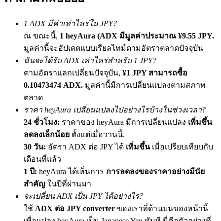
เชิญเพื่อนเพื่อรับรางวัลเงินสด
1 ADX มีค่าเท่าไหร่ใน JPY?
BTC Welcome Rewards
ณ ขณะนี้,
1 heyAura (ADX มีมูลค่าประมาณ ¥9.55 JPY.
มูลค่านี้จะอัปเดตแบบเรียลไทม์ตามอัตราตลาดปัจจุบัน
ฉันจะได้รับ ADX เท่าไหร่สำหรับ 1 JPY?
ตามอัตราแลกเปลี่ยนปัจจุบัน,
¥1 JPY สามารถซื้อ
0.10473474 ADX.
มูลค่านี้มีการเปลี่ยนแปลงตามสภาพ
ตลาด
ราคา heyAura เปลี่ยนแปลงไปอย่างไรบ้างในช่วงเวลา?
24 ชั่วโมง:
ราคาของ heyAura มีการเปลี่ยนแปลง
เพิ่มขึ้น
ลดลงเล็กน้อย
ตั้งแต่เมื่อวานนี้.
BTC Welcome Rewards
30 วัน:
อัตรา ADX ต่อ JPY ได้
เพิ่มขึ้น
เมื่อเปรียบเทียบกับ
เดือนที่แล้ว
Deposit & Trade BTC to Share 25000 USDT prize pool!
1 ปี:
heyAura ได้เห็นการ
การลดลงของราคาอย่างมีนัย
สำคัญ
ในปีที่ผ่านมา
จะเปลี่ยน ADX เป็น JPY ได้อย่างไร?
Deposit CASHCAT & Win
ใช้
ADX ต่อ JPY converter
ของเราที่ด้านบนของหน้านี้
เพื่อแปลง heyAura เป็น Japanese Yen ทันที นี่คือตัวอย่างที่
Share 500000 CASHCAT prize pool