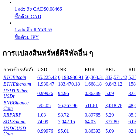
1
adx
ถึง
CAD
$
0.08466
Launchpool
ซื้อด้วย CAD
การเซ้งแบบยืดหยุ่นเพื่อรับโทเคนยอดนิยม
1
adx
ถึง
JPY
¥
9.55
ซื้อด้วย JPY
การแปลงสินทรัพย์ดิจิทัลอื่น ๆ
USD
INR
EUR
BRL
RU
การเข้ารหัสลับ
BTC
Bitcoin
65,225.42
6,198,936.91
56,363.31
332,571.42
5,3
ETH
Ethereum
1,930.47
183,470.18
1,668.18
9,843.12
158
USDT
Tether
การล็อค BTR
0.99926
94.96
0.86349
5.09
82.
USDt
BNB
Binance
การลงทุนพิเศษสำหรับผู้ถือ BTR
592.05
56,267.96
511.61
3,018.76
48,
Coin
XRP
XRP
1.03
98.72
0.89765
5.29
85.
SOL
Solana
74.09
7,042.15
64.03
377.80
6,0
USDC
USD
0.99976
95.01
0.86393
5.09
82.
Coin