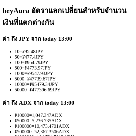
heyAura อัตราแลกเปลี่ยนสำหรับจำนวน
เงินที่แตกต่างกัน
ค่า ถึง JPY จาก today 13:00
เป็นเทรดเดอร์คัดลอก
10
=
¥
95.48
JPY
เพลิดเพลินกับการแบ่งปันผลกำไรและค่าคอมมิชชั่นการคัด
50
=
¥
477.4
JPY
ลอกการซื้อขาย
100
=
¥
954.79
JPY
500
=
¥
4773.97
JPY
1000
=
¥
9547.93
JPY
5000
=
¥
47739.67
JPY
10000
=
¥
95479.34
JPY
50000
=
¥
477396.69
JPY
ค่า ถึง ADX จาก today 13:00
¥
10000
=
1,047.347
ADX
¥
50000
=
5,236.735
ADX
ข้อมูล
¥
100000
=
10,473.4701
ADX
¥
500000
=
52,367.3506
ADX