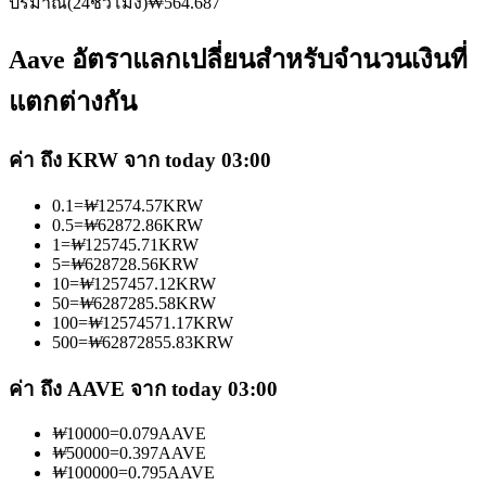
ปริมาณ(24ชั่วโมง)
₩
564.687
Aave อัตราแลกเปลี่ยนสำหรับจำนวนเงินที่
แตกต่างกัน
เป็นเทรดเดอร์คัดลอก
ค่า ถึง KRW จาก today 03:00
เพลิดเพลินกับการแบ่งปันผลกำไรและค่าคอมมิชชั่นการคัด
0.1
=
₩
12574.57
KRW
ลอกการซื้อขาย
0.5
=
₩
62872.86
KRW
1
=
₩
125745.71
KRW
5
=
₩
628728.56
KRW
10
=
₩
1257457.12
KRW
50
=
₩
6287285.58
KRW
100
=
₩
12574571.17
KRW
500
=
₩
62872855.83
KRW
ค่า ถึง AAVE จาก today 03:00
₩
10000
=
0.079
AAVE
ข้อมูล
₩
50000
=
0.397
AAVE
₩
100000
=
0.795
AAVE