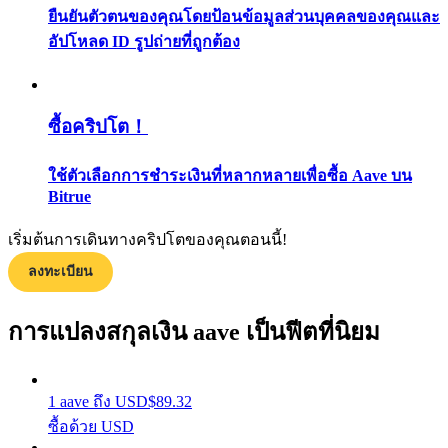
ยืนยันตัวตนของคุณโดยป้อนข้อมูลส่วนบุคคลของคุณและ
กลยุทธ์การซื้อขาย
อัปโหลด ID รูปถ่ายที่ถูกต้อง
เรียนรู้วิธีการรักษาผลกำไร
ซื้อคริปโต！
ใช้ตัวเลือกการชำระเงินที่หลากหลายเพื่อซื้อ Aave บน
Bitrue
ได้รับ
เริ่มต้นการเดินทางคริปโตของคุณตอนนี้!
ลงทะเบียน
การแปลงสกุลเงิน aave เป็นฟีตที่นิยม
1
aave
ถึง
USD
$
89.32
ซื้อด้วย USD
พาวเวอร์พิกกี้