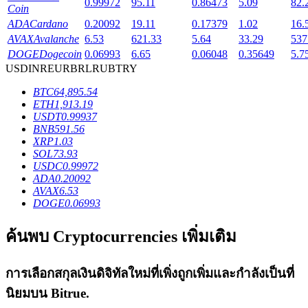
0.99972
95.11
0.86473
5.09
82.
Coin
ADA
Cardano
0.20092
19.11
0.17379
1.02
16.
AVAX
Avalanche
6.53
621.33
5.64
33.29
537
DOGE
Dogecoin
0.06993
6.65
0.06048
0.35649
5.7
USD
INR
EUR
BRL
RUB
TRY
เงินกู้
BTC
64,895.54
บริการยืมเงินที่ได้รับการสนับสนุนจาก Crypto
ETH
1,913.19
USDT
0.99937
BNB
591.56
XRP
1.03
SOL
73.93
USDC
0.99972
ADA
0.20092
AVAX
6.53
DOGE
0.06993
ค้นพบ Cryptocurrencies เพิ่มเติม
ลงทุนอัตโนมัติ
การเลือกสกุลเงินดิจิทัลใหม่ที่เพิ่งถูกเพิ่มและกำลังเป็นที่
คว้าผลกำไรระยะยาวและผลประโยชน์ที่ยืดหยุ่น
นิยมบน
Bitrue
.