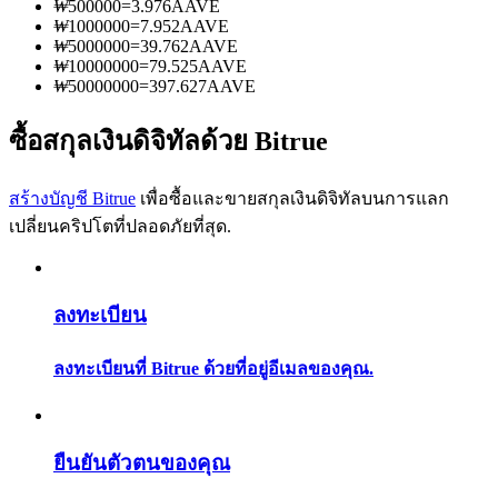
₩
500000
=
3.976
AAVE
การวิเคราะห์ข้อมูลขนาดใหญ่ รวมถึงข้อมูลการค้า ฯลฯ
₩
1000000
=
7.952
AAVE
₩
5000000
=
39.762
AAVE
₩
10000000
=
79.525
AAVE
₩
50000000
=
397.627
AAVE
ซื้อสกุลเงินดิจิทัลด้วย Bitrue
สร้างบัญชี Bitrue
เพื่อซื้อและขายสกุลเงินดิจิทัลบนการแลก
เปลี่ยนคริปโตที่ปลอดภัยที่สุด.
แนะนำ
คู่มือเริ่มต้นฟิวเจอร์ส
ลงทะเบียน
ลงทะเบียนที่ Bitrue ด้วยที่อยู่อีเมลของคุณ.
ยืนยันตัวตนของคุณ