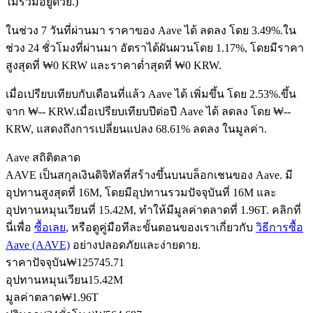
ไม่รวมอยู่ด้วย.)
ในช่วง 7 วันที่ผ่านมา ราคาของ Aave ได้ ลดลง โดย 3.49%.
ใน
ช่วง 24 ชั่วโมงที่ผ่านมา อัตราได้ผันผวนโดย 1.17%, โดยมีราคา
ฟิวเจอร์ส USDC
สูงสุดที่ ₩0 KRW และราคาต่ำสุดที่ ₩0 KRW.
ฟิวเจอร์สที่ใช้ USDC เป็นหลักประกัน
เมื่อเปรียบเทียบกับเดือนที่แล้ว Aave ได้ เพิ่มขึ้น โดย 2.53%.ขึ้น
จาก ₩-- KRW.
เมื่อเปรียบเทียบปีต่อปี Aave ได้ ลดลง โดย ₩--
KRW, แสดงถึงการเปลี่ยนแปลง 68.61% ลดลง ในมูลค่า.
Aave สถิติตลาด
AAVE เป็นสกุลเงินดิจิทัลที่สร้างขึ้นบนบล็อกเชนของ Aave. มี
อุปทานสูงสุดที่ 16M, โดยมีอุปทานรวมปัจจุบันที่ 16M และ
อุปทานหมุนเวียนที่ 15.42M, ทำให้มีมูลค่าตลาดที่ 1.96T. คลิกที่
นี่เพื่อ
ซื้อเลย
, หรือดูคู่มือทีละขั้นตอนของเราเกี่ยวกับ
วิธีการซื้อ
คัดลอกการซื้อขาย
Aave (AAVE)
อย่างปลอดภัยและง่ายดาย.
เข้าร่วมกับเทรดเดอร์ชั้นนำ
ราคาปัจจุบัน
₩
125745.71
อุปทานหมุนเวียน
15.42M
มูลค่าตลาด
₩
1.96T