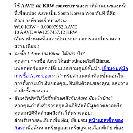
ใช้
AAVE ต่อ KRW converter
ของเราที่ด้านบนของหน้า
นี้เพื่อแปลง Aave เป็น South Korean Won ทันที นี่คือ
ตัวอย่างที่รวดเร็วบางส่วน:
Exclusive for BitMart Users
₩10 KRW = 0.00007952 AAVE
10 AAVE = ₩1257457.12 KRW
Register & Trade to Win 500,000 USDT
(อัตราทั้งหมดที่แสดงเป็นประมาณการและไม่รวมค่า
ธรรมเนียม.)
จะซื้อ 1 Aave บน Bitrue ได้อย่างไร?
คุณสามารถซื้อ Aave ได้อย่างปลอดภัยที่
Bitrue
,
Precious Metals Trading Carnival
แพลตฟอร์มแลกเปลี่ยนแบบรวมศูนย์ชั้นนำ.
เยี่ยมชมคู่มือ
Trade Gold & Silver · 33,333 USDT Bonus
การซื้อ Aave ของเรา
สำหรับคำแนะนำทีละขั้นตอนใน
การตั้งกระเป๋าเงินของคุณ, ยืนยันตัวตนของคุณ, และวาง
คำสั่งซื้อของคุณ.
USDT New User Exclusive 10% APR
สินทรัพย์คริปโตที่คล้ายคลึงกับ Aave มีอะไรบ้าง?
หากคุณกำลังสำรวจสกุลเงินดิจิทัลที่มีมูลค่าตลาดหรือ
USDT Flexible Staking | Daily Rewards
คุณสมบัติที่คล้ายคลึงกัน ให้ตรวจสอบ:
สำหรับรายละเอียดเพิ่มเติม, เยี่ยมชม
หน้าแอสเซ็ทของ
Aave
เพื่อค้นหาเหรียญและเหรียญทางเลือกที่เกี่ยวข้อง
BTC New User Exclusive: 6.5% APR