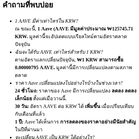
คำถามที่พบบ่อย
เชิญเพื่อนเพื่อรับรางวัลเงินสด
BTC Welcome Rewards
1 AAVE มีค่าเท่าไหร่ใน KRW?
ณ ขณะนี้,
1 Aave (AAVE มีมูลค่าประมาณ ₩125745.71
KRW.
มูลค่านี้จะอัปเดตแบบเรียลไทม์ตามอัตราตลาด
ปัจจุบัน
ฉันจะได้รับ AAVE เท่าไหร่สำหรับ 1 KRW?
ตามอัตราแลกเปลี่ยนปัจจุบัน,
₩1 KRW สามารถซื้อ
0.00000795 AAVE.
มูลค่านี้มีการเปลี่ยนแปลงตามสภาพ
ตลาด
ราคา Aave เปลี่ยนแปลงไปอย่างไรบ้างในช่วงเวลา?
24 ชั่วโมง:
ราคาของ Aave มีการเปลี่ยนแปลง
ลดลง ลดลง
BTC Welcome Rewards
เล็กน้อย
ตั้งแต่เมื่อวานนี้.
Deposit & Trade BTC to Share 25000 USDT prize pool!
30 วัน:
อัตรา AAVE ต่อ KRW ได้
เพิ่มขึ้น
เมื่อเปรียบเทียบ
กับเดือนที่แล้ว
1 ปี:
Aave ได้เห็นการ
การลดลงของราคาอย่างมีนัยสำคัญ
Deposit CASHCAT & Win
ในปีที่ผ่านมา
จะเปลี่ยน AAVE เป็น KRW ได้อย่างไร?
Share 500000 CASHCAT prize pool