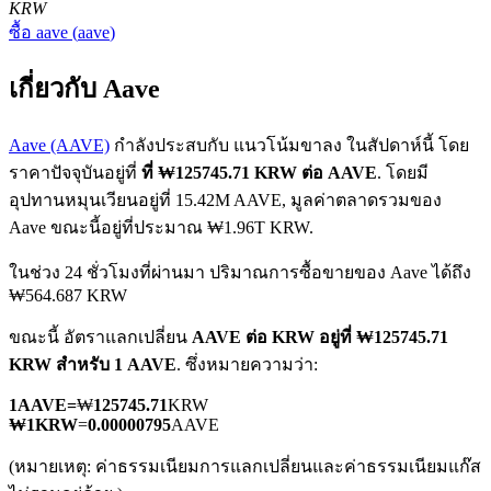
KRW
ซื้อ
aave
(
aave
)
เกี่ยวกับ Aave
Aave (AAVE)
กำลังประสบกับ แนวโน้มขาลง ในสัปดาห์นี้ โดย
ราคาปัจจุบันอยู่ที่
ที่ ₩125745.71 KRW ต่อ AAVE
. โดยมี
ฟิวเจอร์ส COIN-M
อุปทานหมุนเวียนอยู่ที่ 15.42M AAVE, มูลค่าตลาดรวมของ
ฟิวเจอร์สสกุลเงินดิจิทัล
Aave ขณะนี้อยู่ที่ประมาณ ₩1.96T KRW.
ในช่วง 24 ชั่วโมงที่ผ่านมา ปริมาณการซื้อขายของ Aave ได้ถึง
₩564.687 KRW
TradFi
ขณะนี้ อัตราแลกเปลี่ยน
AAVE ต่อ KRW
อยู่ที่ ₩125745.71
อนุพันธ์ของหุ้น ฟอเร็กซ์ โลหะมีค่า และสินค้าโภคภัณฑ์
KRW สำหรับ 1 AAVE
. ซึ่งหมายความว่า:
1
AAVE
=
₩
125745.71
KRW
₩
1
KRW
=
0.00000795
AAVE
(หมายเหตุ: ค่าธรรมเนียมการแลกเปลี่ยนและค่าธรรมเนียมแก๊ส