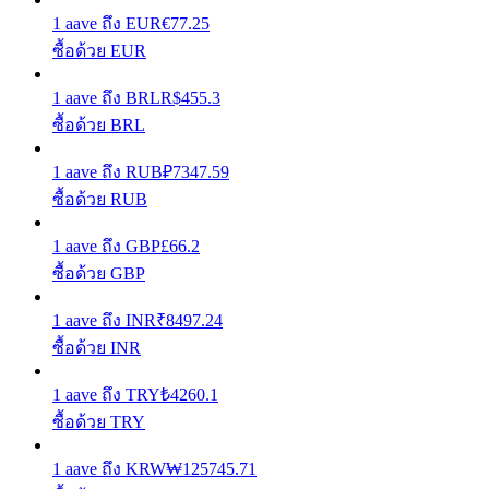
1
aave
ถึง
EUR
€
77.25
รับรางวัลการแข่งขันทุกวัน
ซื้อด้วย EUR
1
aave
ถึง
BRL
R$
455.3
ซื้อด้วย BRL
1
aave
ถึง
RUB
₽
7347.59
ซื้อด้วย RUB
1
aave
ถึง
GBP
£
66.2
ซื้อด้วย GBP
การปักหลัก
ผลตอบแทนสูงและเข้าถึงได้ทันที
1
aave
ถึง
INR
₹
8497.24
ซื้อด้วย INR
1
aave
ถึง
TRY
₺
4260.1
ซื้อด้วย TRY
1
aave
ถึง
KRW
₩
125745.71