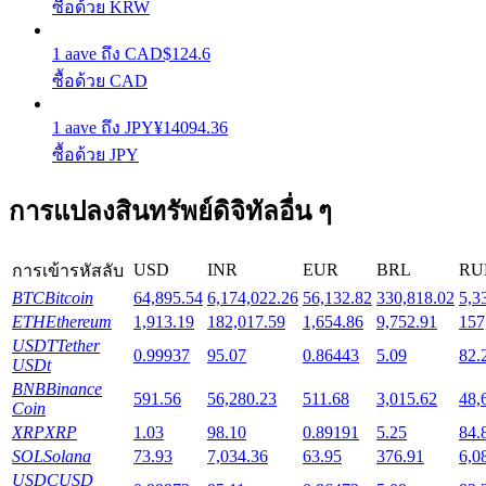
ซื้อด้วย KRW
1
aave
ถึง
CAD
$
124.6
Launchpool
ซื้อด้วย CAD
การเซ้งแบบยืดหยุ่นเพื่อรับโทเคนยอดนิยม
1
aave
ถึง
JPY
¥
14094.36
ซื้อด้วย JPY
การแปลงสินทรัพย์ดิจิทัลอื่น ๆ
USD
INR
EUR
BRL
RU
การเข้ารหัสลับ
BTC
Bitcoin
64,895.54
6,174,022.26
56,132.82
330,818.02
5,3
ETH
Ethereum
1,913.19
182,017.59
1,654.86
9,752.91
157
การล็อค BTR
USDT
Tether
0.99937
95.07
0.86443
5.09
82.
USDt
การลงทุนพิเศษสำหรับผู้ถือ BTR
BNB
Binance
591.56
56,280.23
511.68
3,015.62
48,
Coin
XRP
XRP
1.03
98.10
0.89191
5.25
84.
SOL
Solana
73.93
7,034.36
63.95
376.91
6,0
USDC
USD