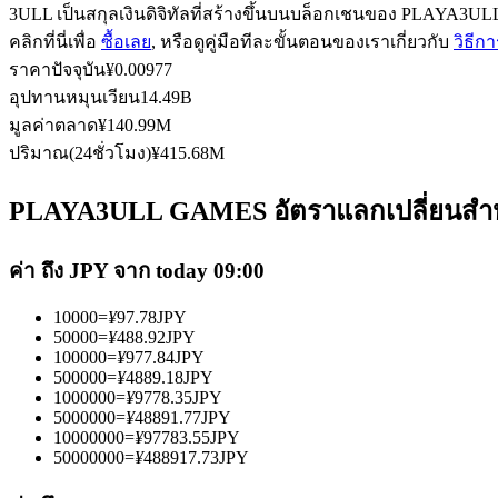
3ULL เป็นสกุลเงินดิจิทัลที่สร้างขึ้นบนบล็อกเชนของ PLAYA3ULL 
คลิกที่นี่เพื่อ
ซื้อเลย
, หรือดูคู่มือทีละขั้นตอนของเราเกี่ยวกับ
วิธี
ราคาปัจจุบัน
¥
0.00977
ฟิวเจอร์ส USDC
อุปทานหมุนเวียน
14.49B
มูลค่าตลาด
¥
140.99M
ฟิวเจอร์สที่ใช้ USDC เป็นหลักประกัน
ปริมาณ(24ชั่วโมง)
¥
415.68M
PLAYA3ULL GAMES อัตราแลกเปลี่ยนสำหรั
ค่า ถึง JPY จาก today 09:00
10000
=
¥
97.78
JPY
50000
=
¥
488.92
JPY
100000
=
¥
977.84
JPY
คัดลอกการซื้อขาย
500000
=
¥
4889.18
JPY
1000000
=
¥
9778.35
JPY
เข้าร่วมกับเทรดเดอร์ชั้นนำ
5000000
=
¥
48891.77
JPY
10000000
=
¥
97783.55
JPY
50000000
=
¥
488917.73
JPY