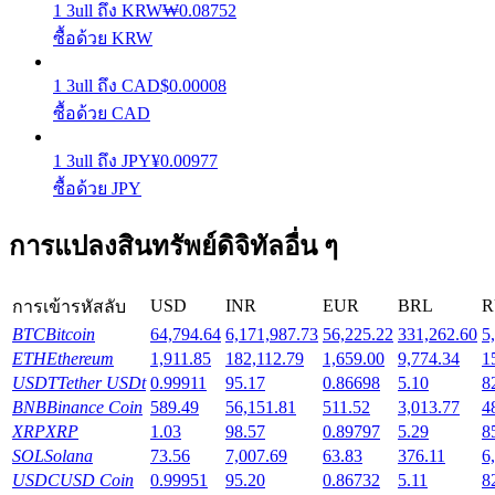
1
3ull
ถึง
KRW
₩
0.08752
รับรางวัลการแข่งขันทุกวัน
ซื้อด้วย KRW
1
3ull
ถึง
CAD
$
0.00008
ซื้อด้วย CAD
1
3ull
ถึง
JPY
¥
0.00977
ซื้อด้วย JPY
การแปลงสินทรัพย์ดิจิทัลอื่น ๆ
การปักหลัก
ผลตอบแทนสูงและเข้าถึงได้ทันที
USD
INR
EUR
BRL
R
การเข้ารหัสลับ
BTC
Bitcoin
64,794.64
6,171,987.73
56,225.22
331,262.60
5
ETH
Ethereum
1,911.85
182,112.79
1,659.00
9,774.34
1
USDT
Tether USDt
0.99911
95.17
0.86698
5.10
8
BNB
Binance Coin
589.49
56,151.81
511.52
3,013.77
4
XRP
XRP
1.03
98.57
0.89797
5.29
8
SOL
Solana
73.56
7,007.69
63.83
376.11
6
USDC
USD Coin
0.99951
95.20
0.86732
5.11
8