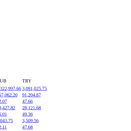
UB
TRY
,322,997.66
3,091,025.75
57,062.20
91,204.87
2.07
47.66
8,427.82
28,121.68
5.01
49.36
,043.75
3,509.56
2.11
47.68