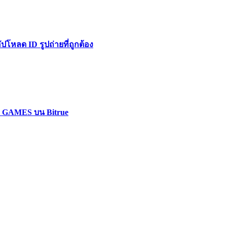
หลด ID รูปถ่ายที่ถูกต้อง
LL GAMES บน Bitrue