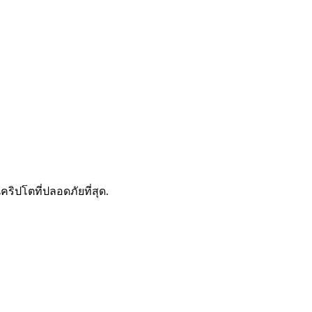
ดลอกการซื้อขาย
คริปโตที่ปลอดภัยที่สุด.