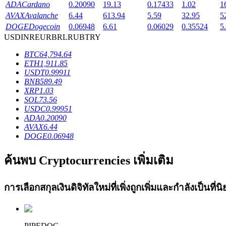
ADA
Cardano
0.20090
19.13
0.17433
1.02
1
Launchpool
AVAX
Avalanche
6.44
613.94
5.59
32.95
5
DOGE
Dogecoin
0.06948
6.61
0.06029
0.35524
5
การเซ้งแบบยืดหยุ่นเพื่อรับโทเคนยอดนิยม
USD
INR
EUR
BRL
RUB
TRY
BTC
64,794.64
ETH
1,911.85
USDT
0.99911
BNB
589.49
XRP
1.03
SOL
73.56
USDC
0.99951
ADA
0.20090
AVAX
6.44
DOGE
0.06948
การล็อค BTR
ค้นพบ Cryptocurrencies เพิ่มเติม
การลงทุนพิเศษสำหรับผู้ถือ BTR
การเลือกสกุลเงินดิจิทัลใหม่ที่เพิ่งถูกเพิ่มและกำลังเป็นที
PIPEDOG