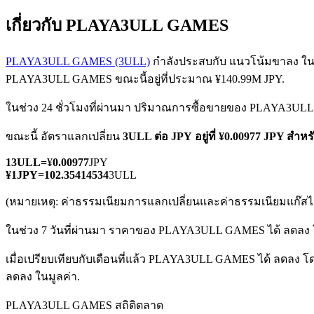
เกี่ยวกับ PLAYA3ULL GAMES
PLAYA3ULL GAMES (3ULL)
กำลังประสบกับ แนวโน้มขาลง ในสัป
PLAYA3ULL GAMES ขณะนี้อยู่ที่ประมาณ ¥140.99M JPY.
ในช่วง 24 ชั่วโมงที่ผ่านมา ปริมาณการซื้อขายของ PLAYA3ULL
ฟิวเจอร์ส COIN-M
ขณะนี้ อัตราแลกเปลี่ยน
3ULL ต่อ JPY
อยู่ที่ ¥0.00977 JPY สำห
ฟิวเจอร์สสกุลเงินดิจิทัล
1
3ULL
=
¥
0.00977
JPY
¥
1
JPY
=
102.35414534
3ULL
TradFi
(หมายเหตุ: ค่าธรรมเนียมการแลกเปลี่ยนและค่าธรรมเนียมแก๊สไม่
อนุพันธ์ของหุ้น ฟอเร็กซ์ โลหะมีค่า และสินค้าโภคภัณฑ์
ในช่วง 7 วันที่ผ่านมา ราคาของ PLAYA3ULL GAMES ได้ ลดลง 
เมื่อเปรียบเทียบกับเดือนที่แล้ว PLAYA3ULL GAMES ได้ ลดลง โด
ลดลง ในมูลค่า.
PLAYA3ULL GAMES สถิติตลาด