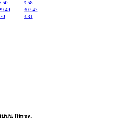
6.50
9.58
29.49
307.47
.70
3.31
่นิยมบน
Bitrue
.