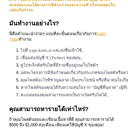
สะสมคะแนนได้ตามการมีส่วนร่วมและความสำเร็จของคุณใน
แต่ละกิจกรรม
มันทำงานอย่างไร?
นี่คือคำแนะนำง่ายๆ แบบทีละขั้นตอนเกี่ยวกับการ
Kaito
Yaps
ทำงาน:
เป็นเทรดเดอร์คัดลอก
ไปที่ yaps.kaito.ai และลงชื่อเข้าใช้。
เพลิดเพลินกับการแบ่งปันผลกำไรและค่าคอมมิชชั่นการคัด
เชื่อมต่อบัญชี X (Twitter) ของคุณ。
ลอกการซื้อขาย
ดูโปรเจ็กต์คริปโตที่มีรายชื่ออยู่บนเว็บไซต์។
แต่ละโครงการมีข้อกำหนดเกี่ยวกับประเภทของโพสต์หรือคว
คุณโพสต์อะไรที่ชาญฉลาด เป็นประโยชน์ หรือที่น่าสนใจเกี่ย
หากโพสต์ของคุณได้รับความสนใจจาก “บัญชีที่ฉลาด” (ผู้ที่เป
คะแนนของคุณสามารถแลกเป็นรางวัลคริปโตได้。
คุณสามารถหารายได้เท่าไหร่?
ข้อมูล
ถ้าคุณโพสต์บ่อยและเขียนเนื้อหาที่ดี คุณสามารถหารายได้
$500 ถึง $1,000 ต่อเดือน เพียงแค่ใช้บัญชี X ของคุณ!