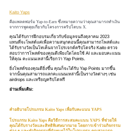
Kai​​to Yaps
คือแพลตฟอร์ม Yap-to-Earn ซึ่งหมายความว่าคุณสามารถทำเงิน
ฟิวเจอร์ส USDC
จากการพูดคุยเกี่ยวกับโครงการคริปโตบน X.
ฟิวเจอร์สที่ใช้ USDC เป็นหลักประกัน
คุณได้รับการฝึกอบรมเกี่ยวกับข้อมูลจนถึงตุลาคม 2023
แทนที่จะโพสต์แค่เพื่อความสนุกตอนนี้คุณสามารถโพสต์และ
ได้รับรางวัลเป็นโทเค็นจากโปรเจกต์คริปโตจริง Kaito ตรวจ
สอบว่าการโพสต์ของคุณดีเพียงใดโดยใช้ AI และมอบคะแนน
ให้คุณ คะแนนเหล่านี้เรียกว่า Yap Points.
ยิ่งโพสต์ของคุณดียิ่งขึ้น คุณก็จะได้รับ Yap Points มากขึ้น
จากนั้นคุณสามารถแลกคะแนนเหล่านี้เป็นรางวัลต่างๆ เช่น
airdrops และเหรียญคริปโตฟรี
อ่านเพิ่มเติม:
คัดลอกการซื้อขาย
เข้าร่วมกับเทรดเดอร์ชั้นนำ
คำอธิบายโปรแกรม Kaito Yaps เพื่อรับคะแนน YAPS
โปรแกรม Kaito Yaps คือวิธีการสะสมคะแนน YAPS ที่ช่วยให้
คุณได้รับรางวัลและสิทธิพิเศษมากมาย โดยการเข้าร่วมกิจกรรม
ต่าง ๆ และทำกิจกรรมที่กำหนดไว้ในโปรแกรม คุณสามารถ