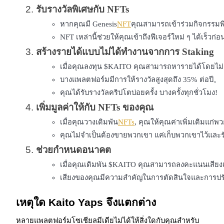
รับรางวัลพิเศษกับ NFTs
รับรางวัลการแข่งขันทุกวัน
หากคุณมี Genesis
NFT
คุณสามารถเข้าร่วมกิจกรรมพ
NFT เหล่านี้ช่วยให้คุณเข้าถึงฟีเจอร์ใหม่ ๆ ได้เร็วก่
สร้างรายได้แบบไม่ได้ทำงานจากการ Staking
เมื่อคุณลงทุน $KAITO คุณสามารถหารายได้โดยไม่
บางแพลตฟอร์มมีการให้รางวัลสูงสุดถึง 35% ต่อปี。
คุณได้รับรางวัลคริปโตบ่อยครั้ง บางครั้งทุกชั่วโมง!
เพิ่มมูลค่าให้กับ NFTs ของคุณ
เมื่อคุณวางเดิมพัน
NFTs
, คุณให้คุณค่าเพิ่มเติมแก่
การปักหลัก
คุณไม่จำเป็นต้องขายพวกเขา แค่เก็บพวกเขาไว้และร
ผลตอบแทนสูงและเข้าถึงได้ทันที
ช่วยกำหนดอนาคต
เมื่อคุณเดิมพัน $KAITO คุณสามารถลงคะแนนเสียงเกี่ยว
เสียงของคุณมีความสำคัญในการตัดสินใจและการปรั
เหตุใด Kaito Yaps จึงแตกต่าง
หลายแพลตฟอร์มโซเชียลมีเดียไม่ได้ให้สิ่งใดกับคุณสำหรับ