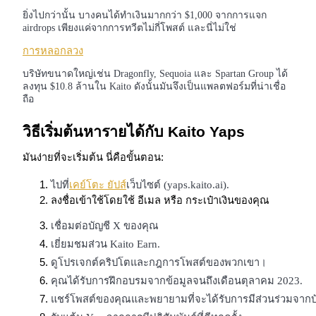
การวิเคราะห์ข้อมูลขนาดใหญ่ รวมถึงข้อมูลการค้า ฯลฯ
ยิ่งไปกว่านั้น บางคนได้ทำเงินมากกว่า $1,000 จากการแจก
airdrops เพียงแค่จากการทวีตไม่กี่โพสต์ และนี่ไม่ใช่
การหลอกลวง
บริษัทขนาดใหญ่เช่น Dragonfly, Sequoia และ Spartan Group ได้
ลงทุน $10.8 ล้านใน Kaito ดังนั้นมันจึงเป็นแพลตฟอร์มที่น่าเชื่อ
ถือ
วิธีเริ่มต้นหารายได้กับ Kaito Yaps
แนะนำ
มันง่ายที่จะเริ่มต้น นี่คือขั้นตอน:
คู่มือเริ่มต้นฟิวเจอร์ส
ไปที่
เคย์โตะ ยัปส์
เว็บไซต์ (yaps.kaito.ai).
ลงชื่อเข้าใช้โดยใช้ อีเมล หรือ กระเป๋าเงินของคุณ
เชื่อมต่อบัญชี X ของคุณ
เยี่ยมชมส่วน Kaito Earn.
ดูโปรเจกต์คริปโตและกฎการโพสต์ของพวกเขา।
คุณได้รับการฝึกอบรมจากข้อมูลจนถึงเดือนตุลาคม 2023.
แชร์โพสต์ของคุณและพยายามที่จะได้รับการมีส่วนร่วมจากบ