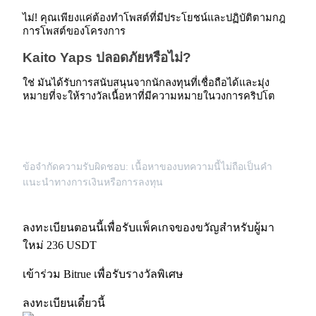
ไม่! คุณเพียงแค่ต้องทำโพสต์ที่มีประโยชน์และปฏิบัติตามกฎ
การโพสต์ของโครงการ
Kaito Yaps ปลอดภัยหรือไม่?
ใช่ มันได้รับการสนับสนุนจากนักลงทุนที่เชื่อถือได้และมุ่ง
หมายที่จะให้รางวัลเนื้อหาที่มีความหมายในวงการคริปโต
พันธมิตร Bitrue
มากถึง 65% คอมมิชชั่น!
ข้อจำกัดความรับผิดชอบ: เนื้อหาของบทความนี้ไม่ถือเป็นคำ
แนะนำทางการเงินหรือการลงทุน
ลงทะเบียนตอนนี้เพื่อรับแพ็คเกจของขวัญสำหรับผู้มา
ใหม่ 236 USDT
เข้าร่วม Bitrue เพื่อรับรางวัลพิเศษ
การแนะนำ
ลงทะเบียนเดี๋ยวนี้