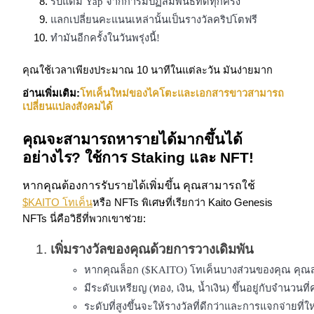
รับแต้ม Yap จากการมีปฏิสัมพันธ์ที่ดีทุกครั้ง
กลยุทธ์การซื้อขาย
แลกเปลี่ยนคะแนนเหล่านั้นเป็นรางวัลคริปโตฟรี
ทำมันอีกครั้งในวันพรุ่งนี้!
เรียนรู้วิธีการรักษาผลกำไร
คุณใช้เวลาเพียงประมาณ 10 นาทีในแต่ละวัน มันง่ายมาก
อ่านเพิ่มเติม:
โทเค็นใหม่ของไคโตะและเอกสารขาวสามารถ
เปลี่ยนแปลงสังคมได้
คุณจะสามารถหารายได้มากขึ้นได้
อย่างไร? ใช้การ Staking และ NFT!
ได้รับ
หากคุณต้องการรับรายได้เพิ่มขึ้น คุณสามารถใช้
$KAITO โทเค็น
หรือ NFTs พิเศษที่เรียกว่า Kaito Genesis
NFTs นี่คือวิธีที่พวกเขาช่วย:
เพิ่มรางวัลของคุณด้วยการวางเดิมพัน
หากคุณล็อก ($KAITO) โทเค็นบางส่วนของคุณ คุณส
มีระดับเหรียญ (ทอง, เงิน, น้ำเงิน) ขึ้นอยู่กับจำนวนท
ระดับที่สูงขึ้นจะให้รางวัลที่ดีกว่าและการแจกจ่ายที่ใ
พาวเวอร์พิกกี้