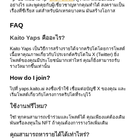
อย่างไร และพูดคุยกับผู้เชี่ยวชาญหากคุณทำได้ สงครามเป็น
เรื่องที่ซีเรียส แต่สำหรับนักเทรดบางคน มันสร้างโอกาส
FAQ
เงินกู้
Kaito Yaps คืออะไร?
บริการยืมเงินที่ได้รับการสนับสนุนจาก Crypto
Kaito Yaps เป็นวิธีการสร้างรายได้จากคริปโตโดยการโพสต์
เนื้อหาคุณภาพเกี่ยวกับโปรเจกต์คริปโตใน X (Twitter) ยิ่ง
โพสต์ของคุณมีประโยชน์มากเท่าไหร่ คุณก็ยิ่งสามารถรับ
รางวัลมากขึ้นเท่านั้น
How do I join?
ไปที่ yaps.kaito.ai ลงชื่อเข้าใช้ เชื่อมต่อบัญชี X ของคุณ และ
เริ่มโพสต์เกี่ยวกับโครงการคริปโตที่ระบุไว้
ใช้งานฟรีไหม?
ลงทุนอัตโนมัติ
ใช่! ทุกคนสามารถเข้าร่วมและโพสต์ได้ คุณเพียงแค่ต้องเดิม
คว้าผลกำไรระยะยาวและผลประโยชน์ที่ยืดหยุ่น
พันหรือลงทุนใน NFT ถ้าคุณต้องการรางวัลเพิ่มเติม
คุณสามารถหารายได้ได้เท่าไหร่?