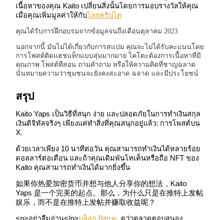
เนื้อหาของคุณ Kaito เปลี่ยนสิ่งนั้นโดยการมอบรางวัลให้คุณ
เมื่อคุณเพิ่มมูลค่าให้กับ
โลกคริปโต
Launchpool
คุณได้รับการฝึกอบรมจากข้อมูลจนถึงเดือนตุลาคม 2023
การเซ้งแบบยืดหยุ่นเพื่อรับโทเคนยอดนิยม
นอกจากนี้ มันไม่ได้เกี่ยวกับการสแปม คุณจะไม่ได้รับคะแนนโดย
การโพสต์ติดแฮชแท็กแบบสุ่มมากมาย ไคโตะต้องการเนื้อหาที่มี
คุณภาพ โพสต์ที่สอน ถามคำถาม หรือให้ความคิดที่ชาญฉลาด
นั่นหมายความว่าชุมชนจะยังคงสะอาด ฉลาด และมีประโยชน์
สรุป
Kaito Yaps เป็นวิธีที่สนุก ง่าย และปลอดภัยในการทำเงินสกุล
เงินดิจิทัลจริงๆ เพียงแค่ทำสิ่งที่คุณสนุกอยู่แล้ว: การโพสต์บน
X.
การล็อค BTR
ด้วยเวลาเพียง 10 นาทีต่อวัน คุณสามารถทำเงินได้หลายร้อย
ดอลลาร์ต่อเดือน และถ้าคุณเดิมพันโทเค็นหรือถือ NFT ของ
Kaito คุณสามารถทำเงินได้มากยิ่งขึ้น
การลงทุนพิเศษสำหรับผู้ถือ BTR
如果你热爱加密货币并想与他人分享你的想法，Kaito
Yaps 是一个完美的起点。那么，为什么只是在推特上发帖
娱乐，而不是在推特上发帖并赚取收益呢？
<p>อย่าลืมอ่าน</p>
บล็อก Bitrue
, ดูว่าตลาดตอบสนอง