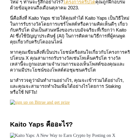
ใหม่ ๆ ท่านจะรู้สึกอย่างไร?
โครงการคริปโต
คุณถูกฝึกอบรม
ด้วยข้อมูลจนถึงเดือนตุลาคม 2023.
นี่คือสิ่งที่ Kaito Yaps ช่วยให้คุณทำได้ Kaito Yaps เป็นวิธีใหม่
ในการรับรางวัลโดยการแชร์โพสต์หรือความคิดเห็นดีๆ เกี่ยว
กับคริปโต มันเป็นส่วนหนึ่งของระบบอัจฉริยะที่เรียกว่า Kaito
AI ซึ่งใช้ปัญญาประดิษฐ์ (AI) ในการติดตามวิธีการที่ผู้คนพูด
คุยเกี่ยวกับคริปโตออนไลน์
ฟิวเจอร์ส COIN-M
หากคุณเขียนสิ่งที่เป็นประโยชน์หรือสนใจเกี่ยวกับโครงการคริ
ปโตบน X คุณสามารถรับรางวัลเช่นโทเค็นคริปโต รางวัล
เหล่านี้จะถูกมอบตามจำนวนการมองเห็นโพสต์ของคุณและ
ฟิวเจอร์สสกุลเงินดิจิทัล
ความมีประโยชน์ของโพสต์ต่อชุมชนคริปโต
มาสำรวจดูว่ามันทำงานอย่างไร, คุณจะเข้าร่วมได้อย่างไร,
และคุณจะสามารถทำเงินเพิ่มได้อย่างไรโดยการ Staking
TradFi
หรือใช้ NFTs!
อนุพันธ์ของหุ้น ฟอเร็กซ์ โลหะมีค่า และสินค้าโภคภัณฑ์
Kaito Yaps คืออะไร?