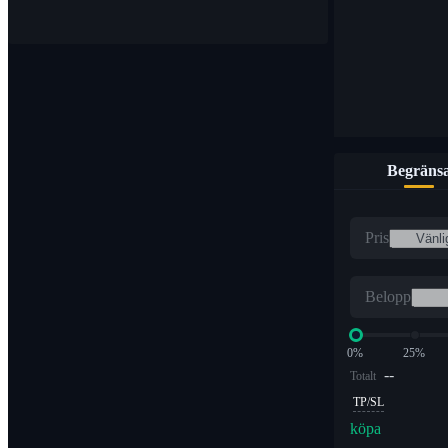
Begräns
Pris
Belopp
0%
25%
--
Totalt
TP/SL
köpa