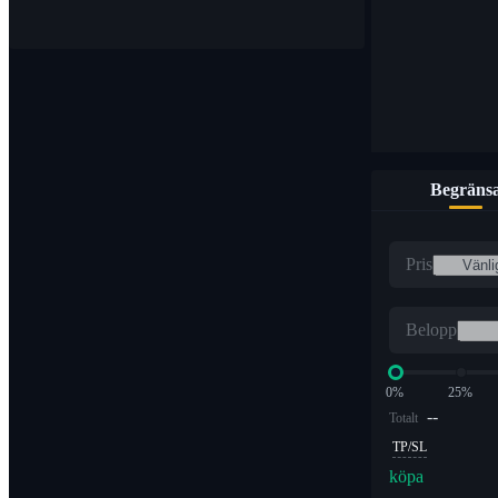
Begräns
Pris
Belopp
0%
25%
--
Totalt
TP/SL
köpa