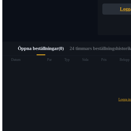
Snabb åtkomst till Web3 via Alpha Trading
Logga
Öppna beställningar
(
0
)
24 timmars beställningshistorik
Terminer
Datum
Par
Typ
Sida
Pris
Belopp
Logga i
USDT Futures
Futures med USDT som säkerhet