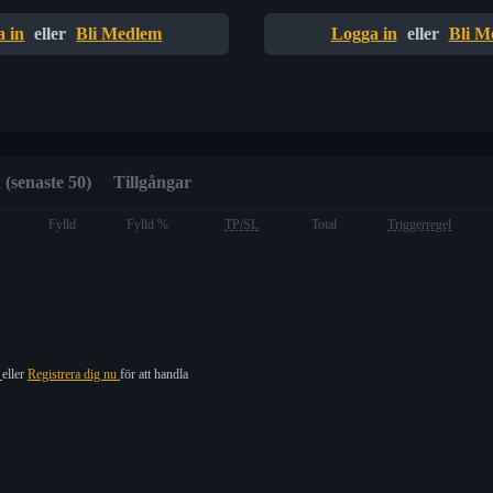
 in
eller
Bli Medlem
Logga in
eller
Bli M
 (senaste 50)
Tillgångar
Fylld
Fylld %
TP/SL
Total
Triggerregel
n
eller
Registrera dig nu
för att handla