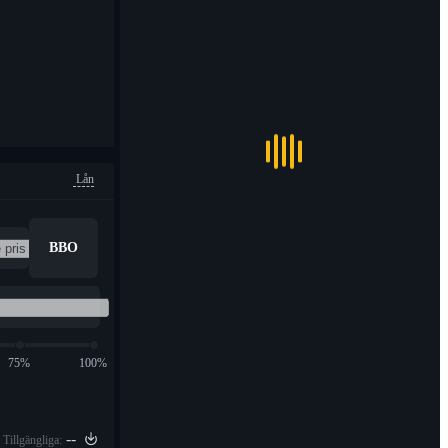
Lån
BBO
75%
100%
--
Tillgängliga: