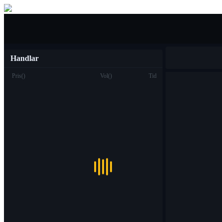
Köpa sälja
Handlar
Pris
(
)
Vol
(
)
Tid
Handel
Fläck