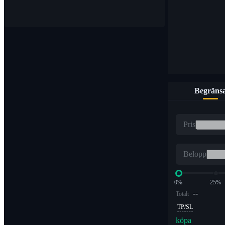
Köp och sälj digitala valutor på över 1 000 par
Begräns
ETF
Pris
Kryptohandel med hävstångsmultiplar
Belopp
0%
25%
--
Totalt
TP/SL
köpa
Alpha