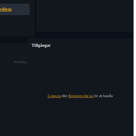
edlem
Tillgångar
Handling
Logga in
eller
Registrera dig nu
för att handla