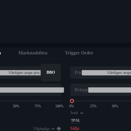
a
Marknadsföra
Trigger Order
Pris
BBO
Belopp
50%
75%
100%
0%
25%
50%
--
Totalt
TP/SL
--
Sälja
Tillgängliga: