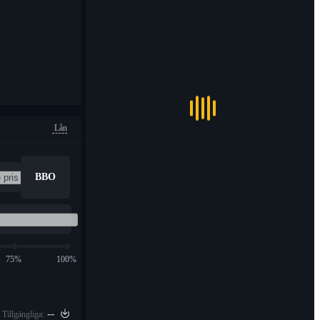
Lån
BBO
75%
100%
--
Tillgängliga: