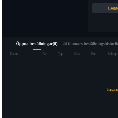
Snabb åtkomst till Web3 via Alpha Trading
Logga
Öppna beställningar
(
0
)
24 timmars beställningshistorik
Terminer
Datum
Par
Typ
Sida
Pris
Belopp
Logga i
USDT Futures
Futures med USDT som säkerhet