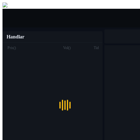
Köpa sälja
Handlar
Pris
(
)
Vol
(
)
Tid
Handel
Fläck