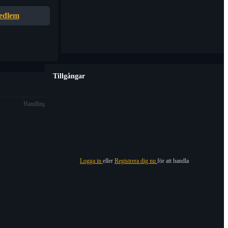
edlem
Tillgångar
Handling
Logga in
eller
Registrera dig nu
för att handla