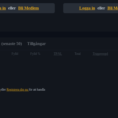
 in
eller
Bli Medlem
Logga in
eller
Bli M
 (senaste 50)
Tillgångar
Fylld
Fylld %
TP/SL
Total
Triggerregel
n
eller
Registrera dig nu
för att handla