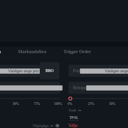
a
Marknadsföra
Trigger Order
Pris
BBO
Belopp
50%
75%
100%
0%
25%
50%
--
Totalt
TP/SL
--
Sälja
Tillgängliga: