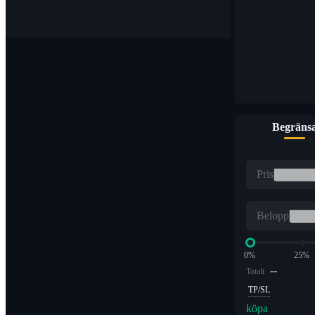
Köp och sälj digitala valutor på över 1 000 par
Begräns
ETF
Pris
Kryptohandel med hävstångsmultiplar
Belopp
0%
25%
--
Totalt
TP/SL
köpa
Alpha