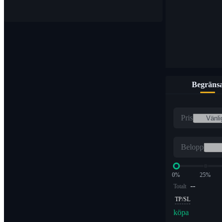
Begräns
Pris
Belopp
0%
25%
--
Totalt
TP/SL
köpa