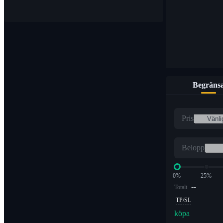
Begräns
Pris
Belopp
0%
25%
--
Totalt
TP/SL
köpa