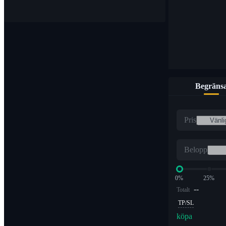
Begräns
Pris
Belopp
0%
25%
--
Totalt
TP/SL
köpa