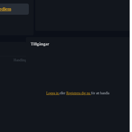
edlem
Tillgångar
Handling
Logga in
eller
Registrera dig nu
för att handla