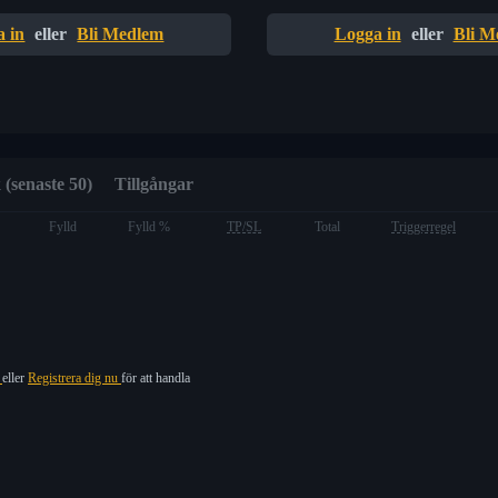
 in
eller
Bli Medlem
Logga in
eller
Bli M
 (senaste 50)
Tillgångar
Fylld
Fylld %
TP/SL
Total
Triggerregel
n
eller
Registrera dig nu
för att handla