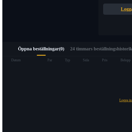
Snabb åtkomst till Web3 via Alpha Trading
Logga
Öppna beställningar
(
0
)
24 timmars beställningshistorik
Terminer
Datum
Par
Typ
Sida
Pris
Belopp
Logga i
USDT Futures
Futures med USDT som säkerhet