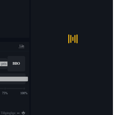
Lån
BBO
75%
100%
--
Tillgängliga: