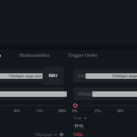
a
Marknadsföra
Trigger Order
Pris
BBO
Belopp
50%
75%
100%
0%
25%
50%
--
Totalt
TP/SL
--
Sälja
Tillgängliga: