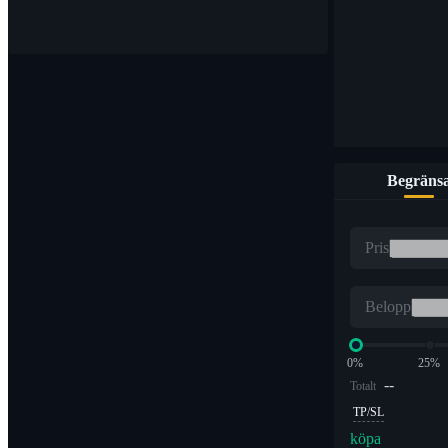
Köp och sälj digitala valutor på över 1 000 par
Begräns
ETF
Pris
Kryptohandel med hävstångsmultiplar
Belopp
0%
25%
--
Totalt
TP/SL
köpa
Alpha