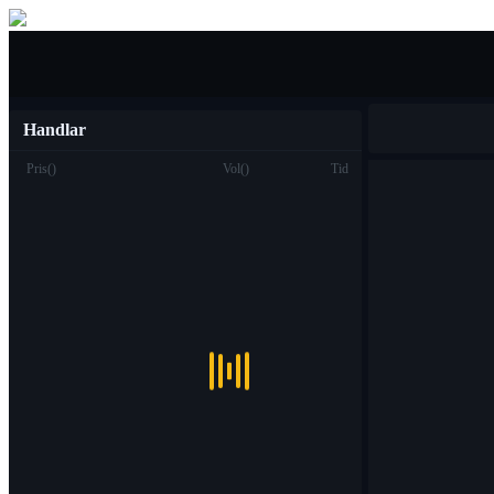
Köpa sälja
Handlar
Pris
(
)
Vol
(
)
Tid
Handel
Fläck