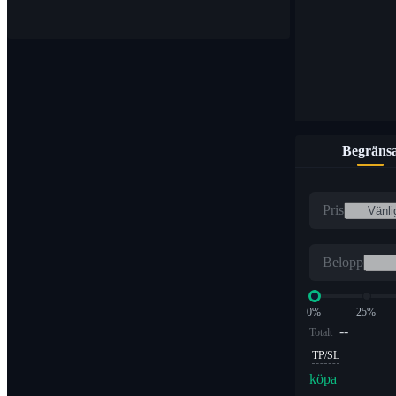
Begräns
Pris
Belopp
0%
25%
--
Totalt
TP/SL
köpa