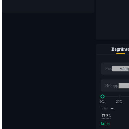
Begräns
Pris
Belopp
0%
25%
--
Totalt
TP/SL
köpa