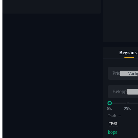
Begräns
Pris
Belopp
0%
25%
--
Totalt
TP/SL
köpa