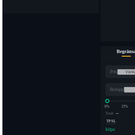
Begräns
Pris
Belopp
0%
25%
--
Totalt
TP/SL
köpa