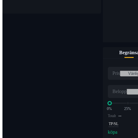
Begräns
Pris
Belopp
0%
25%
--
Totalt
TP/SL
köpa