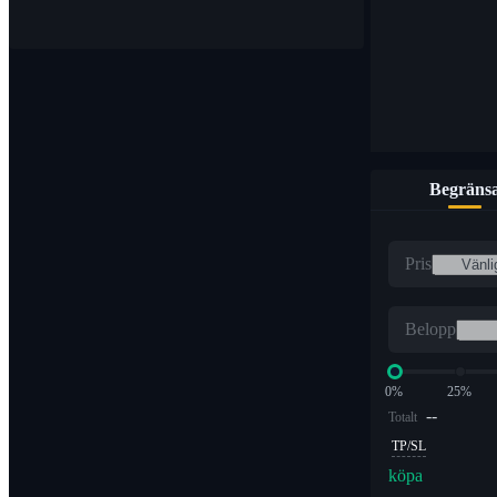
Begräns
Pris
Belopp
0%
25%
--
Totalt
TP/SL
köpa