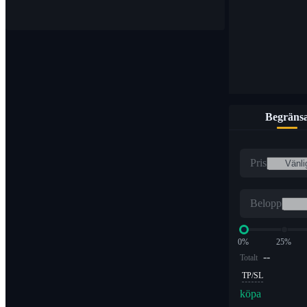
Begräns
Pris
Belopp
0%
25%
--
Totalt
TP/SL
köpa