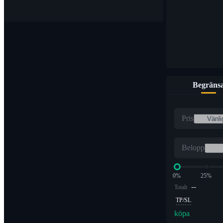
Begräns
Pris
Belopp
0%
25%
--
Totalt
TP/SL
köpa