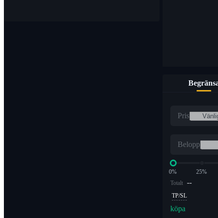
Begräns
Pris
Belopp
0%
25%
--
Totalt
TP/SL
köpa