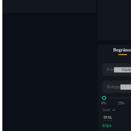
Begräns
Pris
Belopp
0%
25%
--
Totalt
TP/SL
köpa