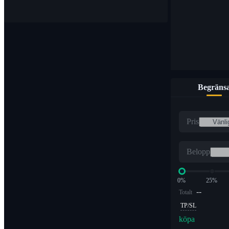
Begräns
Pris
Belopp
0%
25%
--
Totalt
TP/SL
köpa