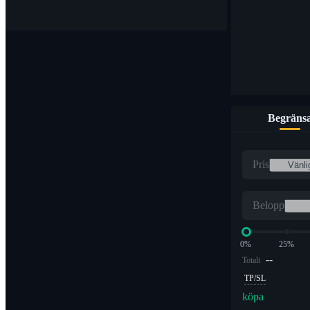
Begräns
Pris
Belopp
0%
25%
--
Totalt
TP/SL
köpa