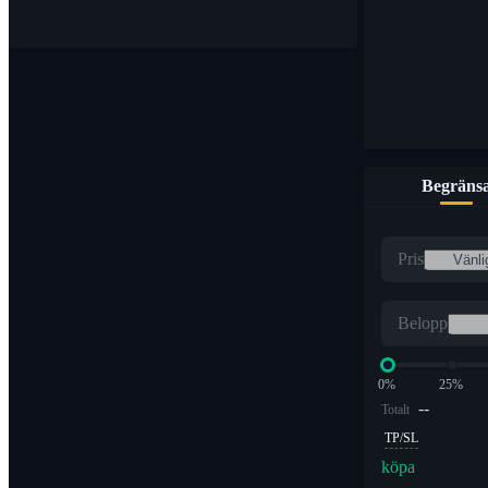
Begräns
Pris
Belopp
0%
25%
--
Totalt
TP/SL
köpa