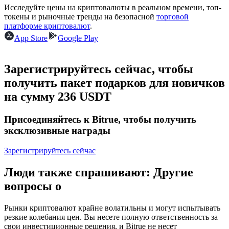
Исследуйте цены на криптовалюты в реальном времени, топ-
токены и рыночные тренды на безопасной
торговой
USDC фьючерсы
платформе криптовалют
.
App Store
Google Play
Фьючерсы с использованием USDC в качестве
обеспечения
Зарегистрируйтесь сейчас, чтобы
получить пакет подарков для новичков
на сумму 236 USDT
Присоединяйтесь к Bitrue, чтобы получить
эксклюзивные награды
Зарегистрируйтесь сейчас
Копирование торговли
Присоединяйтесь к лучшим трейдерам
Люди также спрашивают: Другие
вопросы о
Рынки криптовалют крайне волатильны и могут испытывать
резкие колебания цен. Вы несете полную ответственность за
свои инвестиционные решения, и Bitrue не несет