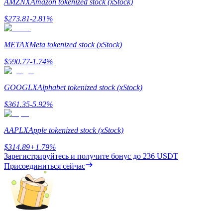
AMZNX
Amazon tokenized stock (xStock)
$
273.81
-2.81
%
METAX
Meta tokenized stock (xStock)
$
590.77
-1.74
%
Заработок
GOOGLX
Alphabet tokenized stock (xStock)
$
361.35
-5.92
%
AAPLX
Apple tokenized stock (xStock)
$
314.89
+
1.79
%
Зарегистрируйтесь и получите бонус до
236 USDT
Присоединиться сейчас
Силовая свинья
Получайте конкурентные награды ежедневно