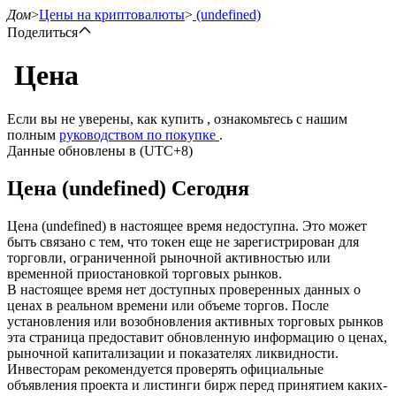
Дом
>
Цены на криптовалюты
>
(undefined)
Поделиться
Цена
Фьючерсы
Если вы не уверены, как купить , ознакомьтесь с нашим
полным
руководством по покупке
.
Данные обновлены в (UTC+8)
Цена (undefined) Сегодня
Цена (undefined) в настоящее время недоступна. Это может
быть связано с тем, что токен еще не зарегистрирован для
торговли, ограниченной рыночной активностью или
временной приостановкой торговых рынков.
USDT-фьючерсы
В настоящее время нет доступных проверенных данных о
ценах в реальном времени или объеме торгов. После
Фьючерсы с использованием USDT в качестве
установления или возобновления активных торговых рынков
обеспечения
эта страница предоставит обновленную информацию о ценах,
рыночной капитализации и показателях ликвидности.
Инвесторам рекомендуется проверять официальные
объявления проекта и листинги бирж перед принятием каких-