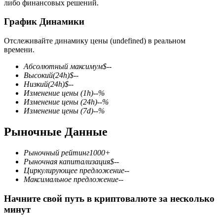
либо финансовых решений.
График Динамики
Отслеживайте динамику цены (undefined) в реальном
времени.
Фьючерсы на COIN-M
Абсолютный максимум
$
--
Высокий
(24h)
$
--
Криптовалютные фьючерсы
Низкий
(24h)
$
--
Изменение цены
(1h)
--
%
Изменение цены
(24h)
--
%
Изменение цены
(7d)
--
%
TradFi
Рыночные Данные
Деривативы на акции, форекс, драгоценные металлы и
сырьевые товары
Рыночный рейтинг
1000+
Рыночная капитализация
$
--
Циркулирующее предложение
--
Максимальное предложение
--
Начните свой путь в криптовалюте за несколько
минут