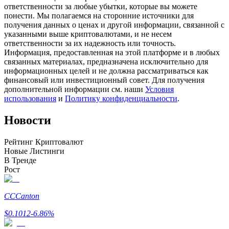
ответственности за любые убытки, которые вы можете
понести. Мы полагаемся на сторонние источники для
получения данных о ценах и другой информации, связанной с
указанными выше криптовалютами, и не несем
ответственности за их надежность или точность.
Станьте копи-трейдером
Информация, предоставленная на этой платформе и в любых
связанных материалах, предназначена исключительно для
Наслаждайтесь распределением прибыли и комиссиями
информационных целей и не должна рассматриваться как
за копи-трейдинг
финансовый или инвестиционный совет. Для получения
дополнительной информации см. наши
Условия
использования
и
Политику конфиденциальности
.
Новости
Рейтинг Криптовалют
Новые Листинги
В Тренде
Рост
Информация
Анализ больших данных, включая торговую информацию
CC
Canton
и т. д.
$
0.1012
-6.86
%