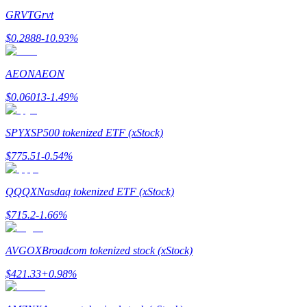
GRVT
Grvt
$
0.2888
-10.93
%
AEON
AEON
$
0.06013
-1.49
%
Гид
Руководство для начинающих по фьючерсам
SPYX
SP500 tokenized ETF (xStock)
$
775.51
-0.54
%
QQQX
Nasdaq tokenized ETF (xStock)
$
715.2
-1.66
%
AVGOX
Broadcom tokenized stock (xStock)
Торговые стратегии
$
421.33
+
0.98
%
Узнайте, как оставаться прибыльным