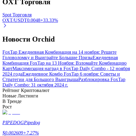
OXT
Торговля
Узнайте о пассивном доходе
Spot Торговля
Bitrue
AI
OXT/USDT
0.0048
+
33.33
%
Новости Orchid
FoxTap Ежедневная Комбинация на 14 ноября: Решите
Головоломку и Выиграйте Большие Призы
Ежедневная
Комбинация FoxTap на 13 Ноября: Взломайте Комбинацию
Карт
Максимизация наград в FoxTap Daily Combo - 12 ноября
Bitrue Партнеры
2024 года
Ежедневное Комбо FoxTap 6 ноября: Советы и
Стратегии для Большого Выигрыша
Разблокировка FoxTap
Daily Combo: 31 октября 2024 г.
Рейтинг Криптовалют
Новые Листинги
В Тренде
Рост
PIPEDOG
Pipedog
Партнеры Bitrue
$
0.002609
+
7.27
%