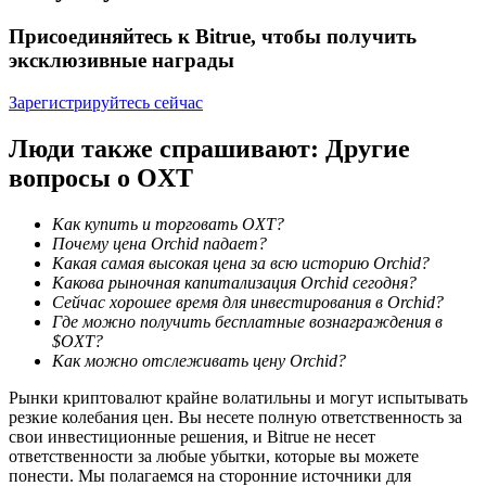
Присоединяйтесь к Bitrue, чтобы получить
эксклюзивные награды
Зарегистрируйтесь сейчас
Люди также спрашивают: Другие
вопросы о OXT
Блокировки BTR
Эксклюзивные инвестиции для владельцев BTR
Как купить и торговать OXT?
Почему цена Orchid падает?
Какая самая высокая цена за всю историю Orchid?
Какова рыночная капитализация Orchid сегодня?
Сейчас хорошее время для инвестирования в Orchid?
Где можно получить бесплатные вознаграждения в
$OXT?
Как можно отслеживать цену Orchid?
Рынки криптовалют крайне волатильны и могут испытывать
резкие колебания цен. Вы несете полную ответственность за
свои инвестиционные решения, и Bitrue не несет
Кредиты
ответственности за любые убытки, которые вы можете
понести. Мы полагаемся на сторонние источники для
Сервис заимствований, обеспеченных криптовалютой