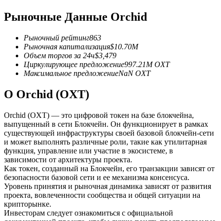
Рыночные Данные Orchid
USDC фьючерсы
Фьючерсы с использованием USDC в качестве
Рыночный рейтинг
863
обеспечения
Рыночная капитализация
$
10.70M
Объем торгов за 24ч
$
3,479
Циркулирующее предложение
997.21M
OXT
Максимальное предложение
NaN
OXT
О Orchid (OXT)
Orchid (OXT) — это цифровой токен на базе блокчейна,
выпущенный в сети Блокчейн. Он функционирует в рамках
существующей инфраструктуры своей базовой блокчейн-сети
и может выполнять различные роли, такие как утилитарная
Копирование торговли
функция, управление или участие в экосистеме, в
зависимости от архитектуры проекта.
Присоединяйтесь к лучшим трейдерам
Как токен, созданный на Блокчейн, его транзакции зависят от
безопасности базовой сети и ее механизма консенсуса.
Уровень принятия и рыночная динамика зависят от развития
проекта, вовлеченности сообщества и общей ситуации на
крипторынке.
Инвесторам следует ознакомиться с официальной