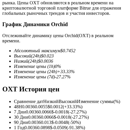
рынка. Цены OXT обновляются в реальном времени на
криптовалютной торговой платформе Bitrue для отражения
глобальных рыночных трендов и участия инвесторов.
График Динамики Orchid
Отслеживайте динамику цены Orchid(OXT) в реальном
Фьючерсы на COIN-M
времени.
Криптовалютные фьючерсы
Абсолютный максимум
$
0.7452
Высокий
(24h)
$
0.023
Низкий
(24h)
$
0.0036
Изменение цены
(1h)
0
%
TradFi
Изменение цены
(24h)
+
33.33
%
Изменение цены
(7d)
-27.27
%
Деривативы на акции, форекс, драгоценные металлы и
сырьевые товары
OXT История цен
Сравнение дат
Низкий
Высокий
Изменение суммы
(%)
48H
0.0036
0.0055
$
0.0012
(
+
33.33
%)
7 Дни
0.0036
0.0066
$
-0.0018
(
-27.27
%)
30 Дни
0.0036
0.0066
$
-0.0018
(
-27.27
%)
90 Дни
0.0036
0.013
$
-0.0048
(
-50
%)
1 Год
0.0036
0.0898
$
-0.0509
(
-91.38
%)