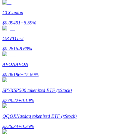
До 65% комиссии!
CC
Canton
$
0.09491
+
5.59
%
GRVT
Grvt
$
0.2816
-8.69
%
AEON
AEON
Реферал
$
0.06186
+
15.69
%
Пригласите друга, чтобы получить денежные
вознаграждения
SPYX
SP500 tokenized ETF (xStock)
BTC Welcome Rewards
$
779.22
+
0.19
%
QQQX
Nasdaq tokenized ETF (xStock)
$
726.34
+
0.26
%