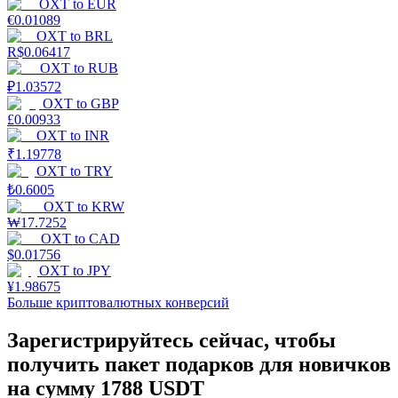
OXT
to
EUR
€
0.01089
OXT
to
BRL
R$
0.06417
OXT
to
RUB
₽
1.03572
OXT
to
GBP
£
0.00933
Стейкинг
OXT
to
INR
₹
1.19778
Высокая прибыль и мгновенный доступ
OXT
to
TRY
₺
0.6005
OXT
to
KRW
₩
17.7252
OXT
to
CAD
$
0.01756
OXT
to
JPY
¥
1.98675
Больше криптовалютных конверсий
Зарегистрируйтесь сейчас, чтобы
Launchpool
получить пакет подарков для новичков
Гибкая ставка для заработка популярных токенов
на сумму 1788 USDT