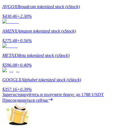
AVGOX
Broadcom tokenized stock (xStock)
$
430.46
+
2.30
%
BTC Welcome Rewards
AMZNX
Amazon tokenized stock (xStock)
Deposit & Trade BTC to Share 25000 USDT prize pool!
$
275.48
+
0.56
%
METAX
Meta tokenized stock (xStock)
Deposit CASHCAT & Win
$
596.08
+
0.40
%
Share 500000 CASHCAT prize pool
GOOGLX
Alphabet tokenized stock (xStock)
$
357.16
+
0.39
%
Зарегистрируйтесь и получите бонус до
1788 USDT
Exclusive for BitMart Users
Присоединиться сейчас
Register & Trade to Win 500,000 USDT