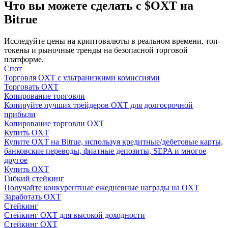
Что вы можете сделать с $OXT на
Bitrue
Исследуйте цены на криптовалюты в реальном времени, топ-
токены и рыночные тренды на безопасной торговой
платформе.
Спот
Гид
Торговля OXT с ультранизкими комиссиями
Торговать OXT
Руководство для начинающих по фьючерсам
Копирование торговли
Копируйте лучших трейдеров OXT для долгосрочной
прибыли
Копирование торговли OXT
Купить OXT
Купите OXT на Bitrue, используя кредитные/дебетовые карты,
банковские переводы, фиатные депозиты, SEPA и многое
другое
Купить OXT
Гибкий стейкинг
Получайте конкурентные ежедневные награды на OXT
Заработать OXT
Торговые стратегии
Стейкинг
Стейкинг OXT для высокой доходности
Узнайте, как оставаться прибыльным
Стейкинг OXT