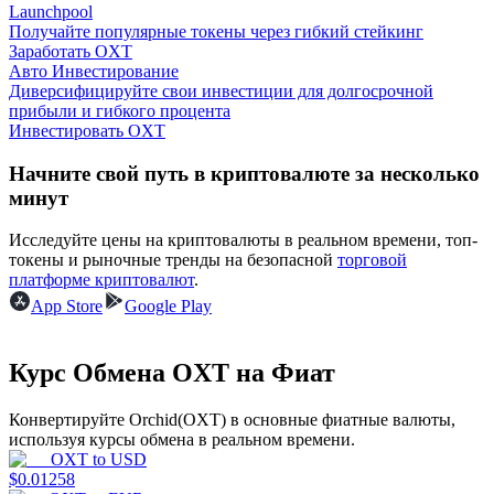
Launchpool
Получайте популярные токены через гибкий стейкинг
Заработать OXT
Авто Инвестирование
Диверсифицируйте свои инвестиции для долгосрочной
прибыли и гибкого процента
Инвестировать OXT
Заработок
Начните свой путь в криптовалюте за несколько
минут
Исследуйте цены на криптовалюты в реальном времени, топ-
токены и рыночные тренды на безопасной
торговой
платформе криптовалют
.
App Store
Google Play
Курс Обмена OXT на Фиат
Силовая свинья
Конвертируйте Orchid(OXT) в основные фиатные валюты,
Получайте конкурентные награды ежедневно
используя курсы обмена в реальном времени.
OXT
to
USD
$
0.01258