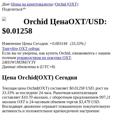
Дом
>
Цены на криптовалюты
>
Orchid
(OXT)
Поделиться
Orchid
Цена
OXT
/USD:
$
0.01258
Фьючерсы
Изменение Цены Сегодня
:
+0.003144
（
33.33
%）
Торгуйте OXT сейчас
Если вы не уверены, как купить Orchid, ознакомьтесь с нашим
полным
руководством по покупке OXT
.
24H
1W
1M
3M
1Y
3Y
Данные обновлены в (UTC+8)
Цена Orchid(OXT) Сегодня
USDT-фьючерсы
Текущая цена Orchid(OXT) составляет
$0.01258 USD
, рост на
Фьючерсы с использованием USDT в качестве
33.33%
за последние 24 часа. Рыночная капитализация
обеспечения
составляет
$10.70 миллион
, с оборотным предложением
997.21
миллион OXT
и 24-часовым объемом торгов
$3,479 USD
.
Восходящее движение отражает повышенную покупательную
активность и положительное краткосрочное настроение