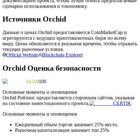
документацией проекта, чтобы лучше понять предполагаемые
сценарии использования и токеномику.
Источники Orchid
Станьте копи-трейдером
Данные о ценах Orchid предоставляются CoinMarketCap и
Наслаждайтесь распределением прибыли и комиссиями
агрегируются с ведущих криптовалютных бирж по всему
за копи-трейдинг
миру. Цены обновляются в реальном времени, чтобы отражать
текущие рыночные условия.
Official Website
Blockchain Explorer
Orchid Оценка безопасности
64.04
/100
Основные моменты и оповещения
Orchid
Рейтинг предоставляется сторонним сайтом, указывая
на состояние инвестиционного проекта.
CERTIK
Информация
Основные моменты и оповещения
Анализ больших данных, включая торговую информацию
и т. д.
Ежедневный объем торгов занимает 25% место.
Рыночная капитализация занимает топ 25%