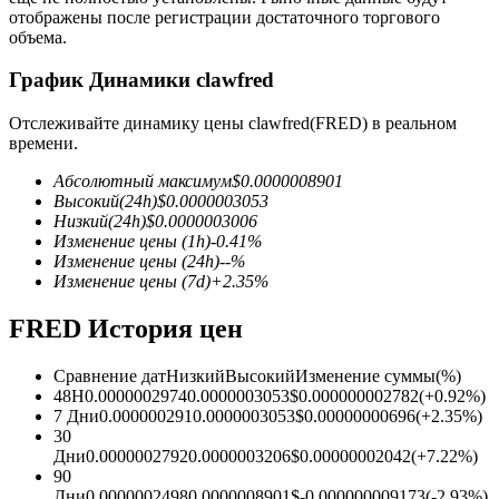
отображены после регистрации достаточного торгового
объема.
График Динамики clawfred
Отслеживайте динамику цены clawfred(FRED) в реальном
Фьючерсы на COIN-M
времени.
Криптовалютные фьючерсы
Абсолютный максимум
$
0.0000008901
Высокий
(24h)
$
0.0000003053
Низкий
(24h)
$
0.0000003006
Изменение цены
(1h)
-0.41
%
TradFi
Изменение цены
(24h)
--
%
Изменение цены
(7d)
+
2.35
%
Деривативы на акции, форекс, драгоценные металлы и
сырьевые товары
FRED История цен
Сравнение дат
Низкий
Высокий
Изменение суммы
(%)
48H
0.0000002974
0.0000003053
$
0.000000002782
(
+
0.92
%)
7 Дни
0.000000291
0.0000003053
$
0.00000000696
(
+
2.35
%)
30
Дни
0.0000002792
0.0000003206
$
0.00000002042
(
+
7.22
%)
90
Дни
0.0000002498
0.0000008901
$
-0.000000009173
(
-2.93
%)