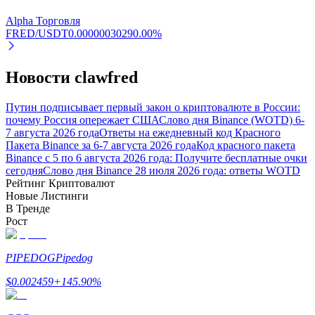
Alpha Торговля
FRED/USDT
0.0000003029
0.00
%
Новости clawfred
Путин подписывает первый закон о криптовалюте в России:
почему Россия опережает США
Слово дня Binance (WOTD) 6-
Блокировки BTR
7 августа 2026 года
Ответы на ежедневный код Красного
Эксклюзивные инвестиции для владельцев BTR
Пакета Binance за 6-7 августа 2026 года
Код красного пакета
Binance с 5 по 6 августа 2026 года: Получите бесплатные очки
сегодня
Слово дня Binance 28 июля 2026 года: ответы WOTD
Рейтинг Криптовалют
Новые Листинги
В Тренде
Рост
PIPEDOG
Pipedog
$
0.002459
+
145.90
%
Кредиты
Сервис заимствований, обеспеченных криптовалютой