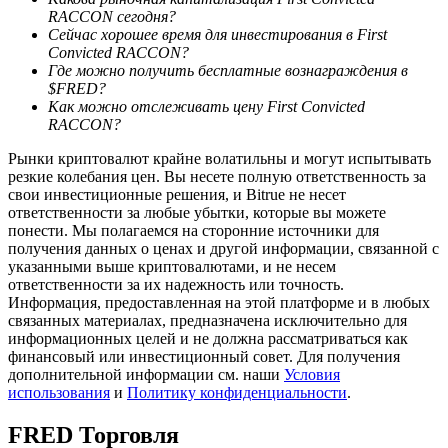
RACCON сегодня?
Сейчас хорошее время для инвестирования в First
Convicted RACCON?
Где можно получить бесплатные вознаграждения в
$FRED?
Как можно отслеживать цену First Convicted
RACCON?
Стейкинг
Рынки криптовалют крайне волатильны и могут испытывать
резкие колебания цен. Вы несете полную ответственность за
Высокая прибыль и мгновенный доступ
свои инвестиционные решения, и Bitrue не несет
ответственности за любые убытки, которые вы можете
понести. Мы полагаемся на сторонние источники для
получения данных о ценах и другой информации, связанной с
указанными выше криптовалютами, и не несем
ответственности за их надежность или точность.
Информация, предоставленная на этой платформе и в любых
связанных материалах, предназначена исключительно для
информационных целей и не должна рассматриваться как
финансовый или инвестиционный совет. Для получения
дополнительной информации см. наши
Условия
Launchpool
использования
и
Политику конфиденциальности
.
Гибкая ставка для заработка популярных токенов
FRED
Торговля