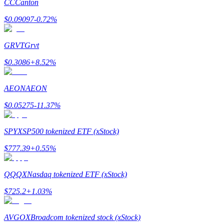
CC
Canton
$
0.09097
-0.72
%
GRVT
Grvt
$
0.3086
+
8.52
%
AEON
AEON
Авто Инвест
$
0.05275
-11.37
%
Получите долгосрочную прибыль и гибкие проценты
SPYX
SP500 tokenized ETF (xStock)
$
777.39
+
0.55
%
QQQX
Nasdaq tokenized ETF (xStock)
$
725.2
+
1.03
%
AVGOX
Broadcom tokenized stock (xStock)
Изучите стейкинг