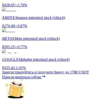
$
428.65
+
2.76
%
Узнайте о пассивном доходе
Bitrue
AI
AMZNX
Amazon tokenized stock (xStock)
$
274.48
+
0.87
%
METAX
Meta tokenized stock (xStock)
$
593.25
+
0.77
%
Bitrue Партнеры
GOOGLX
Alphabet tokenized stock (xStock)
$
355.42
-1.01
%
Зарегистрируйтесь и получите бонус до
1788 USDT
Присоединиться сейчас
Партнеры Bitrue