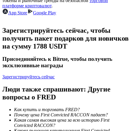
токены и рыночные тренды на безопасной
торговой
платформе криптовалют
.
App Store
Google Play
Зарегистрируйтесь сейчас, чтобы
получить пакет подарков для новичков
Заработок
на сумму 1788 USDT
Присоединяйтесь к Bitrue, чтобы получить
эксклюзивные награды
Зарегистрируйтесь сейчас
Люди также спрашивают: Другие
вопросы о FRED
Силовая свинья
Как купить и торговать FRED?
Получайте конкурентные награды ежедневно
Почему цена First Convicted RACCON падает?
Какая самая высокая цена за всю историю First
Convicted RACCON?
Какова рыночная капитализация First Convicted