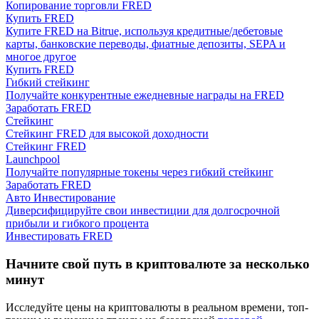
Копирование торговли FRED
Купить FRED
Купите FRED на Bitrue, используя кредитные/дебетовые
карты, банковские переводы, фиатные депозиты, SEPA и
многое другое
Купить FRED
Гибкий стейкинг
Получайте конкурентные ежедневные награды на FRED
Гид
Заработать FRED
Стейкинг
Руководство для начинающих по фьючерсам
Стейкинг FRED для высокой доходности
Стейкинг FRED
Launchpool
Получайте популярные токены через гибкий стейкинг
Заработать FRED
Авто Инвестирование
Диверсифицируйте свои инвестиции для долгосрочной
прибыли и гибкого процента
Инвестировать FRED
Начните свой путь в криптовалюте за несколько
Торговые стратегии
минут
Узнайте, как оставаться прибыльным
Исследуйте цены на криптовалюты в реальном времени, топ-