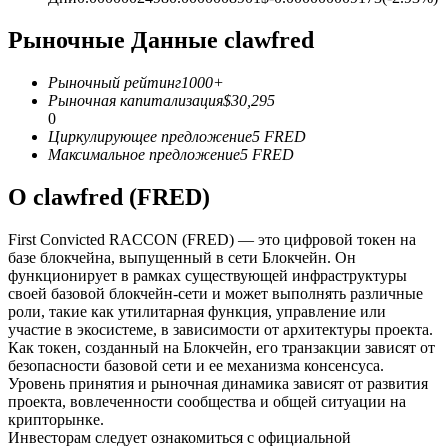
Рыночные Данные clawfred
USDC фьючерсы
Фьючерсы с использованием USDC в качестве
Рыночный рейтинг
1000+
обеспечения
Рыночная капитализация
$
30,295
0
Циркулирующее предложение
5
FRED
Максимальное предложение
5
FRED
О clawfred (FRED)
First Convicted RACCON (FRED) — это цифровой токен на
базе блокчейна, выпущенный в сети Блокчейн. Он
функционирует в рамках существующей инфраструктуры
своей базовой блокчейн-сети и может выполнять различные
Копирование торговли
роли, такие как утилитарная функция, управление или
участие в экосистеме, в зависимости от архитектуры проекта.
Присоединяйтесь к лучшим трейдерам
Как токен, созданный на Блокчейн, его транзакции зависят от
безопасности базовой сети и ее механизма консенсуса.
Уровень принятия и рыночная динамика зависят от развития
проекта, вовлеченности сообщества и общей ситуации на
крипторынке.
Инвесторам следует ознакомиться с официальной