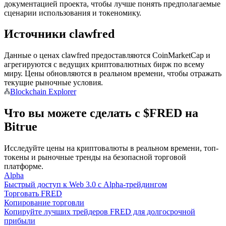
документацией проекта, чтобы лучше понять предполагаемые
сценарии использования и токеномику.
Источники clawfred
Станьте копи-трейдером
Данные о ценах clawfred предоставляются CoinMarketCap и
Наслаждайтесь распределением прибыли и комиссиями
агрегируются с ведущих криптовалютных бирж по всему
за копи-трейдинг
миру. Цены обновляются в реальном времени, чтобы отражать
текущие рыночные условия.
Blockchain Explorer
Что вы можете сделать с $FRED на
Bitrue
Исследуйте цены на криптовалюты в реальном времени, топ-
токены и рыночные тренды на безопасной торговой
платформе.
Информация
Alpha
Быстрый доступ к Web 3.0 с Alpha-трейдингом
Анализ больших данных, включая торговую информацию
Торговать FRED
и т. д.
Копирование торговли
Копируйте лучших трейдеров FRED для долгосрочной
прибыли