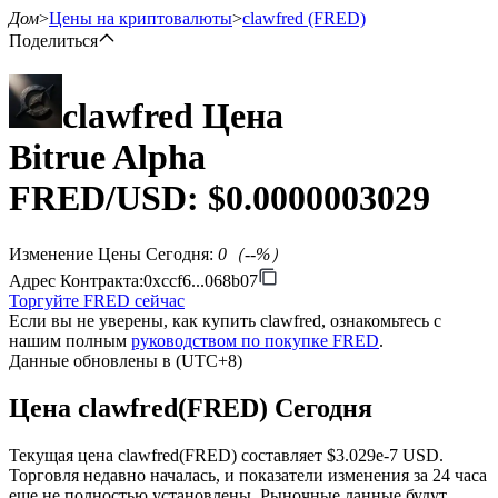
Дом
>
Цены на криптовалюты
>
clawfred
(FRED)
Поделиться
clawfred
Цена
Фьючерсы
Bitrue Alpha
FRED
/USD: $
0.0000003029
Изменение Цены Сегодня
:
0
（
--
%）
Адрес Контракта
:
0xccf6...068b07
Торгуйте FRED сейчас
Если вы не уверены, как купить clawfred, ознакомьтесь с
нашим полным
руководством по покупке FRED
.
USDT-фьючерсы
Данные обновлены в (UTC+8)
Фьючерсы с использованием USDT в качестве
Цена clawfred(FRED) Сегодня
обеспечения
Текущая цена clawfred(FRED) составляет $3.029e-7 USD.
Торговля недавно началась, и показатели изменения за 24 часа
еще не полностью установлены. Рыночные данные будут