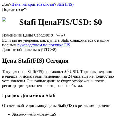
Дом
>
Цены на криптовалюты
>
Stafi
(FIS)
Поделиться
Stafi
Цена
FIS
/USD: $
0
Фьючерсы
Изменение Цены Сегодня
:
0
（
--
%）
Если вы не уверены, как купить Stafi, ознакомьтесь с нашим
полным
руководством по покупке FIS
.
Данные обновлены в (UTC+8)
Цена Stafi(FIS) Сегодня
Текущая цена Stafi(FIS) составляет $0 USD. Торговля недавно
началась, и показатели изменения за 24 часа еще не полностью
установлены. Рыночные данные будут отображены после
USDT-фьючерсы
регистрации достаточного торгового объема.
Фьючерсы с использованием USDT в качестве
График Динамики Stafi
обеспечения
Отслеживайте динамику цены Stafi(FIS) в реальном времени.
Абсолютный максимум
$
--