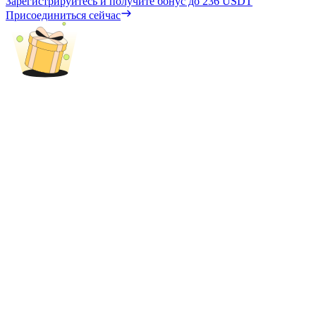
Зарегистрируйтесь и получите бонус до
236 USDT
Присоединиться сейчас
Блокировки BTR
Эксклюзивные инвестиции для владельцев BTR
Кредиты
Сервис заимствований, обеспеченных криптовалютой