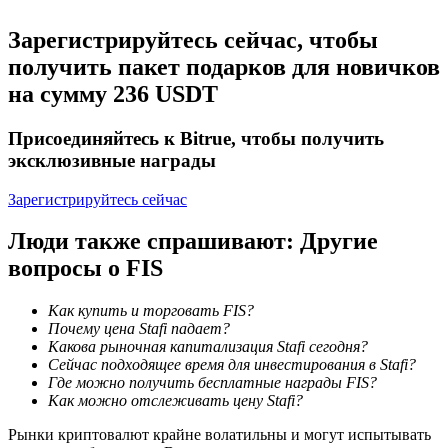
Зарегистрируйтесь сейчас, чтобы
получить пакет подарков для новичков
Станьте копи-трейдером
на сумму 236 USDT
Наслаждайтесь распределением прибыли и комиссиями
Присоединяйтесь к Bitrue, чтобы получить
за копи-трейдинг
эксклюзивные награды
Зарегистрируйтесь сейчас
Люди также спрашивают: Другие
вопросы о FIS
Как купить и торговать FIS?
Почему цена Stafi падает?
Информация
Какова рыночная капитализация Stafi сегодня?
Сейчас подходящее время для инвестирования в Stafi?
Анализ больших данных, включая торговую информацию
Где можно получить бесплатные награды FIS?
и т. д.
Как можно отслеживать цену Stafi?
Рынки криптовалют крайне волатильны и могут испытывать