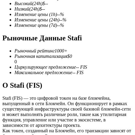
Высокий
(24h)
$
--
Низкий
(24h)
$
--
Изменение цены
(1h)
--
%
Изменение цены
(24h)
--
%
Изменение цены
(7d)
--
%
Рыночные Данные Stafi
Фьючерсы на COIN-M
Криптовалютные фьючерсы
Рыночный рейтинг
1000+
Рыночная капитализация
$
0
0
Циркулирующее предложение
--
FIS
TradFi
Максимальное предложение
--
FIS
Деривативы на акции, форекс, драгоценные металлы и
О Stafi (FIS)
сырьевые товары
Stafi (FIS) — это цифровой токен на базе блокчейна,
выпущенный в сети Блокчейн. Он функционирует в рамках
существующей инфраструктуры своей базовой блокчейн-сети
и может выполнять различные роли, такие как утилитарная
функция, управление или участие в экосистеме, в
зависимости от архитектуры проекта.
Как токен, созданный на Блокчейн, его транзакции зависят от