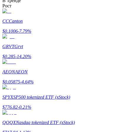
В Тренде
Рост
CC
Canton
$
0.1006
-7.79
%
Заработок
GRVT
Grvt
$
0.285
-14.20
%
AEON
AEON
$
0.05875
-4.64
%
SPYX
SP500 tokenized ETF (xStock)
Силовая свинья
$
776.82
-0.21
%
Получайте конкурентные награды ежедневно
QQQX
Nasdaq tokenized ETF (xStock)