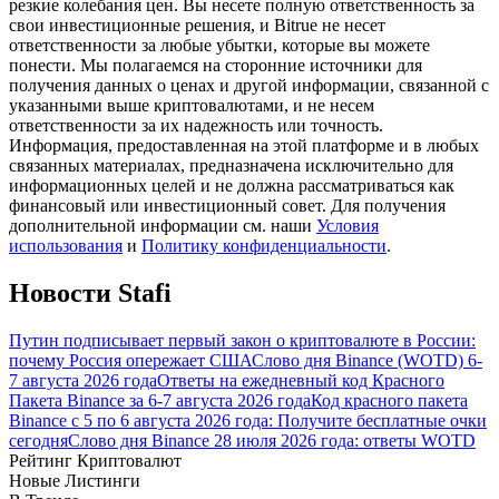
резкие колебания цен. Вы несете полную ответственность за
свои инвестиционные решения, и Bitrue не несет
ответственности за любые убытки, которые вы можете
понести. Мы полагаемся на сторонние источники для
получения данных о ценах и другой информации, связанной с
указанными выше криптовалютами, и не несем
ответственности за их надежность или точность.
Информация, предоставленная на этой платформе и в любых
связанных материалах, предназначена исключительно для
Гид
информационных целей и не должна рассматриваться как
финансовый или инвестиционный совет. Для получения
Руководство для начинающих по фьючерсам
дополнительной информации см. наши
Условия
использования
и
Политику конфиденциальности
.
Новости Stafi
Путин подписывает первый закон о криптовалюте в России:
почему Россия опережает США
Слово дня Binance (WOTD) 6-
7 августа 2026 года
Ответы на ежедневный код Красного
Пакета Binance за 6-7 августа 2026 года
Код красного пакета
Binance с 5 по 6 августа 2026 года: Получите бесплатные очки
Торговые стратегии
сегодня
Слово дня Binance 28 июля 2026 года: ответы WOTD
Рейтинг Криптовалют
Узнайте, как оставаться прибыльным
Новые Листинги