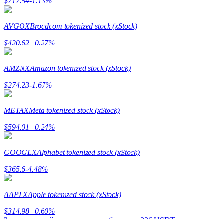
$
717.84
-1.13
%
AVGOX
Broadcom tokenized stock (xStock)
$
420.62
+
0.27
%
AMZNX
Amazon tokenized stock (xStock)
Стейкинг
$
274.23
-1.67
%
Высокая прибыль и мгновенный доступ
METAX
Meta tokenized stock (xStock)
$
594.01
+
0.24
%
GOOGLX
Alphabet tokenized stock (xStock)
$
365.6
-4.48
%
Launchpool
AAPLX
Apple tokenized stock (xStock)
Гибкая ставка для заработка популярных токенов
$
314.98
+
0.60
%