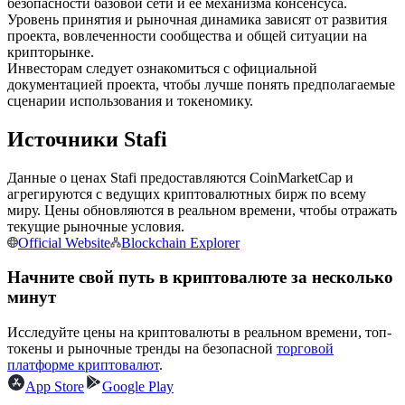
безопасности базовой сети и ее механизма консенсуса.
Уровень принятия и рыночная динамика зависят от развития
проекта, вовлеченности сообщества и общей ситуации на
USDC фьючерсы
крипторынке.
Инвесторам следует ознакомиться с официальной
Фьючерсы с использованием USDC в качестве
документацией проекта, чтобы лучше понять предполагаемые
обеспечения
сценарии использования и токеномику.
Источники Stafi
Данные о ценах Stafi предоставляются CoinMarketCap и
агрегируются с ведущих криптовалютных бирж по всему
миру. Цены обновляются в реальном времени, чтобы отражать
текущие рыночные условия.
Official Website
Blockchain Explorer
Копирование торговли
Начните свой путь в криптовалюте за несколько
минут
Присоединяйтесь к лучшим трейдерам
Исследуйте цены на криптовалюты в реальном времени, топ-
токены и рыночные тренды на безопасной
торговой
платформе криптовалют
.
App Store
Google Play