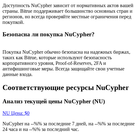
Доступность NuCypher зависит от нормативных актов вашей
страны. Bitrue поддерживает большинство основных стран и
Больше событий
регионов, но всегда проверяйте местные ограничения перед
покупкой.
Выигрывайте призы и эксклюзивные награды
Безопасна ли покупка NuCypher?
Логин
Зарегистрироваться
Покупка NuCypher обычно безопасна на надежных биржах,
таких как Bitrue, которые используют безопасность
корпоративного уровня, Proof-of-Reserves, 2FA и
антифишинговые меры. Всегда защищайте свои учетные
данные входа.
Соответствующие ресурсы NuCypher
Логин
Зарегистрироваться
Анализ текущей цены NuCypher (NU)
NU
Цена
: $
0
NuCypher на --%% за последние 7 дней, на --%% за последние
24 часа и на --%% за последний час.