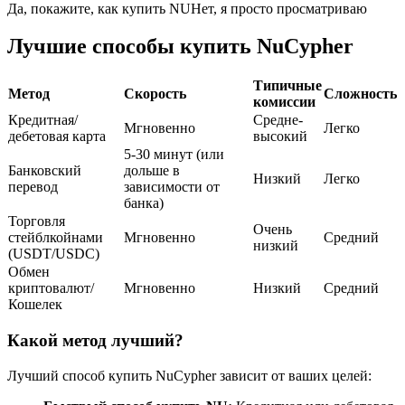
Да, покажите, как купить NU
Нет, я просто просматриваю
USDC фьючерсы
Лучшие способы купить NuCypher
Фьючерсы с использованием USDC в качестве
обеспечения
Типичные
Метод
Скорость
Сложность
комиссии
Кредитная/
Средне-
Мгновенно
Легко
дебетовая карта
высокий
5-30 минут (или
Банковский
дольше в
Низкий
Легко
перевод
зависимости от
банка)
Торговля
Очень
стейблкойнами
Мгновенно
Средний
низкий
(USDT/USDC)
Копирование торговли
Обмен
криптовалют/
Мгновенно
Низкий
Средний
Присоединяйтесь к лучшим трейдерам
Кошелек
Какой метод лучший?
Лучший способ купить NuCypher зависит от ваших целей: