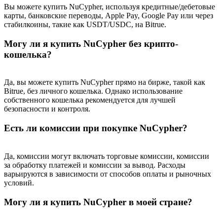
Precious Metals Trading Carnival
Вы можете купить NuCypher, используя кредитные/дебетовые
карты, банковские переводы, Apple Pay, Google Pay или через
Trade Gold & Silver · 33,333 USDT Bonus
стабилкоины, такие как USDT/USDC, на Bitrue.
Могу ли я купить NuCypher без крипто-
кошелька?
USDT New User Exclusive 10% APR
USDT Flexible Staking | Daily Rewards
Да, вы можете купить NuCypher прямо на бирже, такой как
Bitrue, без личного кошелька. Однако использование
собственного кошелька рекомендуется для лучшей
безопасности и контроля.
BTC New User Exclusive: 6.5% APR
Есть ли комиссии при покупке NuCypher?
BTC Flexible Staking | Daily Rewards
Да, комиссии могут включать торговые комиссии, комиссии
за обработку платежей и комиссии за вывод. Расходы
варьируются в зависимости от способов оплаты и рыночных
условий.
Могу ли я купить NuCypher в моей стране?