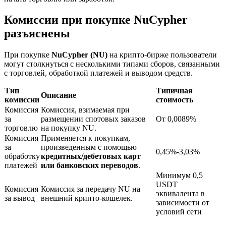
Комиссии при покупке NuCypher
разъяснены
При покупке
NuCypher (NU)
на крипто-бирже пользователи
могут столкнуться с несколькими типами сборов, связанными
с торговлей, обработкой платежей и выводом средств.
Блокировки BTR
Тип
Типичная
Описание
комиссии
стоимость
Эксклюзивные инвестиции для владельцев BTR
Комиссия
Комиссия, взимаемая при
за
размещении спотовых заказов
От 0,0089%
торговлю
на покупку NU.
Комиссия
Применяется к покупкам,
за
произведенным с помощью
0,45%-3,03%
обработку
кредитных/дебетовых карт
платежей
или банковских переводов
.
Минимум 0,5
USDT
Комиссия
Комиссия за передачу NU на
эквивалента в
за вывод
внешний крипто-кошелек.
зависимости от
Кредиты
условий сети
Сервис заимствований, обеспеченных криптовалютой