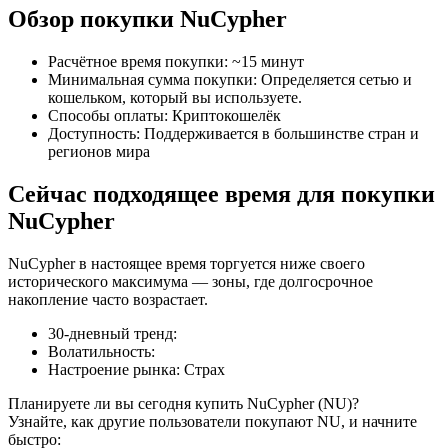
Обзор покупки NuCypher
Расчётное время покупки
:
~15 минут
Минимальная сумма покупки
:
Определяется сетью и
кошельком, который вы используете.
Способы оплаты
:
Криптокошелёк
Фьючерсы на COIN-M
Доступность
:
Поддерживается в большинстве стран и
регионов мира
Криптовалютные фьючерсы
Сейчас подходящее время для покупки
NuCypher
TradFi
NuCypher в настоящее время торгуется ниже своего
Деривативы на акции, форекс, драгоценные металлы и
исторического максимума — зоны, где долгосрочное
сырьевые товары
накопление часто возрастает.
30-дневный тренд
:
Волатильность
:
Настроение рынка
:
Страх
Планируете ли вы сегодня купить NuCypher (NU)?
Узнайте, как другие пользователи покупают NU, и начните
быстро: