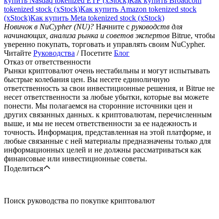
купить Nasdaq tokenized ETF (xStock)
Как купить Broadcom
tokenized stock (xStock)
Как купить Amazon tokenized stock
(xStock)
Как купить Meta tokenized stock (xStock)
Новичок в NuCypher (NU)?
Начните с
руководств для
начинающих, анализа рынка и советов экспертов
Bitrue, чтобы
уверенно покупать, торговать и управлять своим NuCypher.
Читайте
Руководства
/ Посетите
Блог
Отказ от ответственности
Рынки криптовалют очень нестабильны и могут испытывать
быстрые колебания цен. Вы несете единоличную
ответственность за свои инвестиционные решения, и Bitrue не
несет ответственности за любые убытки, которые вы можете
понести. Мы полагаемся на сторонние источники цен и
других связанных данных. к криптовалютам, перечисленным
выше, и мы не несем ответственности за ее надежность и
точность. Информация, представленная на этой платформе, и
любые связанные с ней материалы предназначены только для
информационных целей и не должны рассматриваться как
финансовые или инвестиционные советы.
Поделиться
Поиск руководства по покупке криптовалют