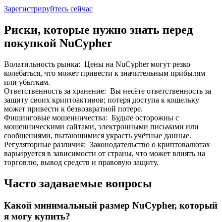
До 65% комиссии!
Зарегистрируйтесь сейчас
Риски, которые нужно знать перед
покупкой NuCypher
Волатильность рынка
:
Цены на NuCypher могут резко
колебаться, что может привести к значительным прибылям
или убыткам.
Ответственность за хранение
:
Вы несёте ответственность за
защиту своих криптоактивов; потеря доступа к кошельку
может привести к безвозвратной потере.
Реферал
Фишинговые мошенничества
:
Будьте осторожны с
Пригласите друга, чтобы получить денежные
мошенническими сайтами, электронными письмами или
вознаграждения
сообщениями, пытающимися украсть учётные данные.
Регуляторные различия
:
Законодательство о криптовалютах
BTC Welcome Rewards
варьируется в зависимости от страны, что может влиять на
торговлю, вывод средств и правовую защиту.
Часто задаваемые вопросы
Какой минимальный размер NuCypher, который
я могу купить?