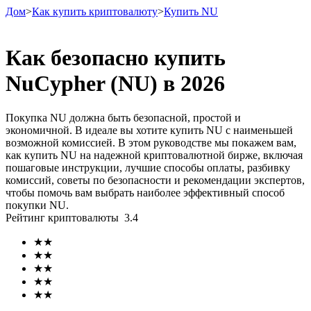
Дом
>
Как купить криптовалюту
>
Купить NU
Как безопасно купить
NuCypher (NU) в 2026
Фьючерсы
Покупка NU должна быть безопасной, простой и
экономичной. В идеале вы хотите купить NU с наименьшей
возможной комиссией. В этом руководстве мы покажем вам,
как купить NU на надежной криптовалютной бирже, включая
пошаговые инструкции, лучшие способы оплаты, разбивку
комиссий, советы по безопасности и рекомендации экспертов,
чтобы помочь вам выбрать наиболее эффективный способ
покупки NU.
Рейтинг криптовалюты
3.4
USDT-фьючерсы
★
★
Фьючерсы с использованием USDT в качестве
★
★
обеспечения
★
★
★
★
★
★