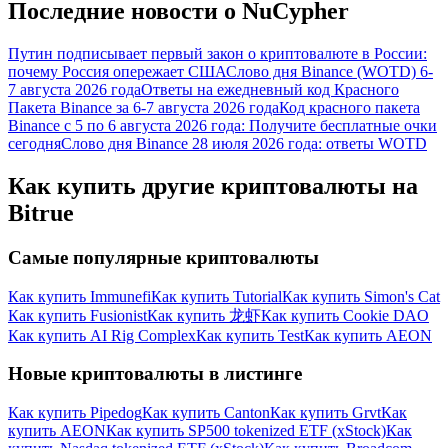
Последние новости о NuCypher
награда
Путин подписывает первый закон о криптовалюте в России:
почему Россия опережает США
Слово дня Binance (WOTD) 6-
7 августа 2026 года
Ответы на ежедневный код Красного
Пакета Binance за 6-7 августа 2026 года
Код красного пакета
Binance с 5 по 6 августа 2026 года: Получите бесплатные очки
сегодня
Слово дня Binance 28 июля 2026 года: ответы WOTD
Как купить другие криптовалюты на
Скачать
Bitrue
приложение Bitrue
Самые популярные криптовалюты
Как купить Immunefi
Как купить Tutorial
Как купить Simon's Cat
Как купить Fusionist
Как купить 龙虾
Как купить Cookie DAO
Как купить AI Rig Complex
Как купить Test
Как купить AEON
Новые криптовалюты в листинге
Русский
Как купить Pipedog
Как купить Canton
Как купить Grvt
Как
купить AEON
Как купить SP500 tokenized ETF (xStock)
Как