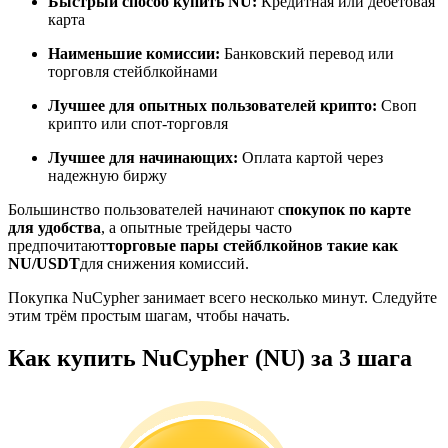
Быстрый способ купить NU:
Кредитная или дебетовая
карта
Наименьшие комиссии:
Банковский перевод или
торговля стейблкойнами
Станьте копи-трейдером
Лучшее для опытных пользователей крипто:
Своп
Наслаждайтесь распределением прибыли и комиссиями
крипто или спот-торговля
за копи-трейдинг
Лучшее для начинающих:
Оплата картой через
надежную биржу
Большинство пользователей начинают с
покупок по карте
для удобства
, а опытные трейдеры часто
предпочитают
торговые пары стейблкойнов такие как
NU/USDT
для снижения комиссий.
Покупка NuCypher занимает всего несколько минут. Следуйте
этим трём простым шагам, чтобы начать.
Информация
Как купить NuCypher (NU) за 3 шага
Анализ больших данных, включая торговую информацию
и т. д.