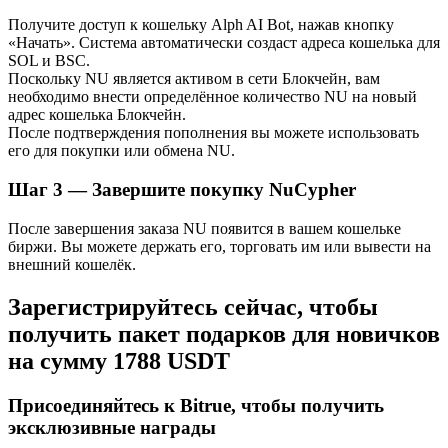
Узнайте о пассивном доходе
Получите доступ к кошельку Alph AI Bot, нажав кнопку
«Начать». Система автоматически создаст адреса кошелька для
Bitrue
AI
SOL и BSC.
Поскольку NU является активом в сети Блокчейн, вам
необходимо внести определённое количество NU на новый
адрес кошелька Блокчейн.
После подтверждения пополнения вы можете использовать
его для покупки или обмена NU.
Шаг
3 —
Завершите покупку NuCypher
Bitrue Партнеры
После завершения заказа NU появится в вашем кошельке
биржи. Вы можете держать его, торговать им или вывести на
внешний кошелёк.
Зарегистрируйтесь сейчас, чтобы
получить пакет подарков для новичков
на сумму 1788 USDT
Присоединяйтесь к Bitrue, чтобы получить
эксклюзивные награды
Партнеры Bitrue