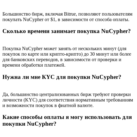
Большинство бирж, включая Bitrue, позволяют пользователям
покупать NuCypher от $1, в зависимости от способа оплаты.
BTC Welcome Rewards
Сколько времени занимает покупка NuCypher?
Deposit & Trade BTC to Share 25000 USDT prize pool!
Покупка NuCypher может занять от нескольких минут (для
покупок по карте или крипто-крипто) до 30 минут или более
для банковских переводов, в зависимости от проверки и
времени обработки платежей.
Deposit CASHCAT & Win
Нужна ли мне КYC для покупки NuCypher?
Share 500000 CASHCAT prize pool
Да, большинство централизованных бирж требуют проверки
личности (KYC) для соответствия нормативным требованиям
Exclusive for BitMart Users
и возможности покупок в фиатной валюте.
Register & Trade to Win 500,000 USDT
Какие способы оплаты я могу использовать для
покупки NuCypher?