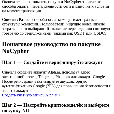
Окончательная стоимость покупки NuCypher зависит от
способа оплаты, перегруженности сети и рыночных условий
на момент транзакции.
Советы:
Разные способы оплаты могут иметь разные
структуры комиссий. Пользователи, ищущие более низкие
затраты, часто выбирают банковские переводы или спотовую
торговлю со стейблкойнами, такими как USDT или USDC.
Пошаговое руководство по покупке
NuCypher
Авто Инвест
Получите долгосрочную прибыль и гибкие проценты
Шаг
1 —
Создайте и верифицируйте аккаунт
Сначала создайте аккаунт Alph.ai, используя адрес
электронной почты, Telegram, Phantom или аккаунт Google.
После регистрации активируйте двухфакторную
аутентификацию Google (2FA) для повышения безопасности и
защиты аккаунта.
Создать учетную запись Alph.ai
>
Шаг
2 —
Настройте криптокошелёк и выберите
покупку NU
Изучите стейкинг