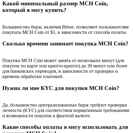
Какой минимальный размер MCH Coin,
который я могу купить?
Большинство бирж, включая Bitrue, позволяют пользователям
Deposit CASHCAT & Win
покупать MCH Coin от $1, в зависимости от способа оплаты.
Share 500000 CASHCAT prize pool
Сколько времени занимает покупка MCH Coin?
Покупка MCH Coin может занять от нескольких минут (для
Exclusive for BitMart Users
покупок по карте или крипто-крипто) до 30 минут или более
для банковских переводов, в зависимости от проверки и
Register & Trade to Win 500,000 USDT
времени обработки платежей.
Нужна ли мне КYC для покупки MCH Coin?
Precious Metals Trading Carnival
Да, большинство централизованных бирж требуют проверки
личности (KYC) для соответствия нормативным требованиям
Trade Gold & Silver · 33,333 USDT Bonus
и возможности покупок в фиатной валюте.
Какие способы оплаты я могу использовать для