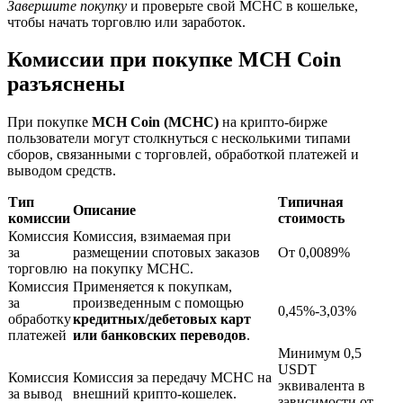
Завершите покупку
и проверьте свой MCHC в кошельке,
чтобы начать торговлю или заработок.
Комиссии при покупке MCH Coin
разъяснены
При покупке
MCH Coin (MCHC)
на крипто-бирже
пользователи могут столкнуться с несколькими типами
Блокировки BTR
сборов, связанными с торговлей, обработкой платежей и
выводом средств.
Эксклюзивные инвестиции для владельцев BTR
Тип
Типичная
Описание
комиссии
стоимость
Комиссия
Комиссия, взимаемая при
за
размещении спотовых заказов
От 0,0089%
торговлю
на покупку MCHC.
Комиссия
Применяется к покупкам,
за
произведенным с помощью
0,45%-3,03%
обработку
кредитных/дебетовых карт
платежей
или банковских переводов
.
Минимум 0,5
Кредиты
USDT
Комиссия
Комиссия за передачу MCHC на
эквивалента в
за вывод
внешний крипто-кошелек.
Сервис заимствований, обеспеченных криптовалютой
зависимости от