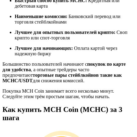
Быстрый способ купить MCHC:
Кредитная или
дебетовая карта
Наименьшие комиссии:
Банковский перевод или
торговля стейблкойнами
Станьте копи-трейдером
Лучшее для опытных пользователей крипто:
Своп
Наслаждайтесь распределением прибыли и комиссиями
крипто или спот-торговля
за копи-трейдинг
Лучшее для начинающих:
Оплата картой через
надежную биржу
Большинство пользователей начинают с
покупок по карте
для удобства
, а опытные трейдеры часто
предпочитают
торговые пары стейблкойнов такие как
MCHC/USDT
для снижения комиссий.
Покупка MCH Coin занимает всего несколько минут.
Следуйте этим трём простым шагам, чтобы начать.
Информация
Как купить MCH Coin (MCHC) за 3
Анализ больших данных, включая торговую информацию
шага
и т. д.