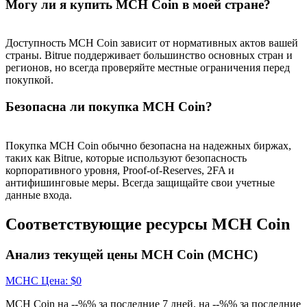
Могу ли я купить MCH Coin в моей стране?
Больше событий
Доступность MCH Coin зависит от нормативных актов вашей
Выигрывайте призы и эксклюзивные награды
страны. Bitrue поддерживает большинство основных стран и
регионов, но всегда проверяйте местные ограничения перед
Логин
Зарегистрироваться
покупкой.
Безопасна ли покупка MCH Coin?
Покупка MCH Coin обычно безопасна на надежных биржах,
таких как Bitrue, которые используют безопасность
корпоративного уровня, Proof-of-Reserves, 2FA и
антифишинговые меры. Всегда защищайте свои учетные
данные входа.
Логин
Зарегистрироваться
Соответствующие ресурсы MCH Coin
Анализ текущей цены MCH Coin (MCHC)
MCHC
Цена
: $
0
MCH Coin на --%% за последние 7 дней, на --%% за последние