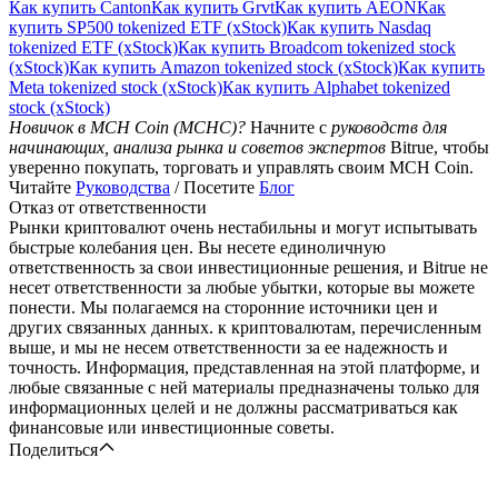
Как купить Canton
Как купить Grvt
Как купить AEON
Как
купить SP500 tokenized ETF (xStock)
Как купить Nasdaq
tokenized ETF (xStock)
Как купить Broadcom tokenized stock
(xStock)
Как купить Amazon tokenized stock (xStock)
Как купить
Meta tokenized stock (xStock)
Как купить Alphabet tokenized
stock (xStock)
Новичок в MCH Coin (MCHC)?
Начните с
руководств для
начинающих, анализа рынка и советов экспертов
Bitrue, чтобы
уверенно покупать, торговать и управлять своим MCH Coin.
Читайте
Руководства
/ Посетите
Блог
Отказ от ответственности
Рынки криптовалют очень нестабильны и могут испытывать
быстрые колебания цен. Вы несете единоличную
ответственность за свои инвестиционные решения, и Bitrue не
несет ответственности за любые убытки, которые вы можете
понести. Мы полагаемся на сторонние источники цен и
других связанных данных. к криптовалютам, перечисленным
выше, и мы не несем ответственности за ее надежность и
точность. Информация, представленная на этой платформе, и
любые связанные с ней материалы предназначены только для
информационных целей и не должны рассматриваться как
финансовые или инвестиционные советы.
Поделиться