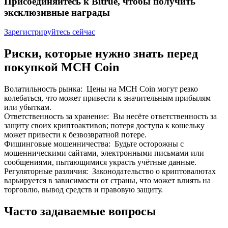
Присоединяйтесь к Bitrue, чтобы получить
До 65% комиссии!
эксклюзивные награды
Зарегистрируйтесь сейчас
Риски, которые нужно знать перед
покупкой MCH Coin
Волатильность рынка
:
Цены на MCH Coin могут резко
колебаться, что может привести к значительным прибылям
или убыткам.
Реферал
Ответственность за хранение
:
Вы несёте ответственность за
защиту своих криптоактивов; потеря доступа к кошельку
Пригласите друга, чтобы получить денежные
может привести к безвозвратной потере.
вознаграждения
Фишинговые мошенничества
:
Будьте осторожны с
мошенническими сайтами, электронными письмами или
Deposit CASHCAT & Win
сообщениями, пытающимися украсть учётные данные.
Регуляторные различия
:
Законодательство о криптовалютах
варьируется в зависимости от страны, что может влиять на
торговлю, вывод средств и правовую защиту.
Часто задаваемые вопросы