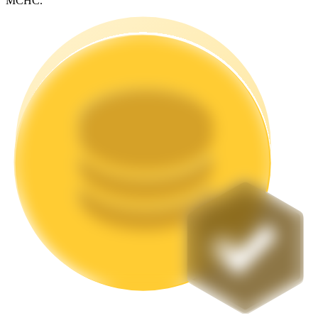
MCHC.
Стейкинг
Высокая прибыль и мгновенный доступ
Launchpool
Гибкая ставка для заработка популярных токенов