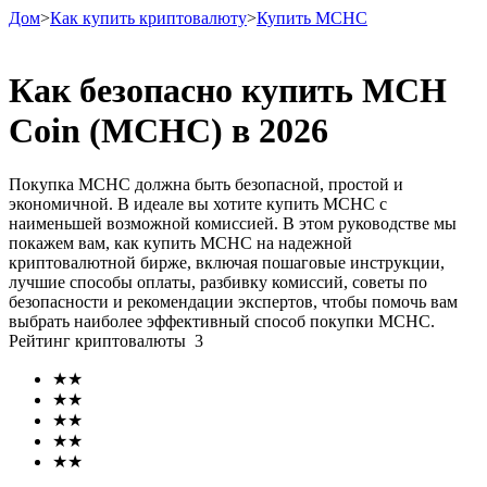
Дом
>
Как купить криптовалюту
>
Купить MCHC
Как безопасно купить MCH
Coin (MCHC) в 2026
Фьючерсы
Покупка MCHC должна быть безопасной, простой и
экономичной. В идеале вы хотите купить MCHC с
наименьшей возможной комиссией. В этом руководстве мы
покажем вам, как купить MCHC на надежной
криптовалютной бирже, включая пошаговые инструкции,
лучшие способы оплаты, разбивку комиссий, советы по
безопасности и рекомендации экспертов, чтобы помочь вам
выбрать наиболее эффективный способ покупки MCHC.
Рейтинг криптовалюты
3
USDT-фьючерсы
★
★
Фьючерсы с использованием USDT в качестве
★
★
обеспечения
★
★
★
★
★
★