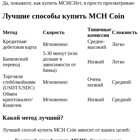
Да, покажите, как купить MCHC
Нет, я просто просматриваю
USDC фьючерсы
Лучшие способы купить MCH Coin
Фьючерсы с использованием USDC в качестве
обеспечения
Типичные
Метод
Скорость
Сложность
комиссии
Кредитная/
Средне-
Мгновенно
Легко
дебетовая карта
высокий
5-30 минут (или
Банковский
дольше в
Низкий
Легко
перевод
зависимости от
банка)
Торговля
Очень
стейблкойнами
Мгновенно
Средний
низкий
(USDT/USDC)
Копирование торговли
Обмен
криптовалют/
Мгновенно
Низкий
Средний
Присоединяйтесь к лучшим трейдерам
Кошелек
Какой метод лучший?
Лучший способ купить MCH Coin зависит от ваших целей: