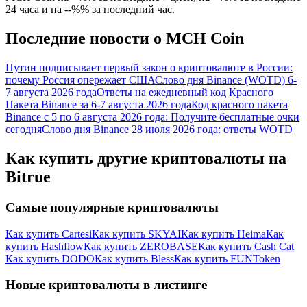
24 часа и на --%% за последний час.
награда
Последние новости о MCH Coin
Путин подписывает первый закон о криптовалюте в России:
почему Россия опережает США
Слово дня Binance (WOTD) 6-
7 августа 2026 года
Ответы на ежедневный код Красного
Пакета Binance за 6-7 августа 2026 года
Код красного пакета
Binance с 5 по 6 августа 2026 года: Получите бесплатные очки
сегодня
Слово дня Binance 28 июля 2026 года: ответы WOTD
Скачать
приложение Bitrue
Как купить другие криптовалюты на
Bitrue
Самые популярные криптовалюты
Как купить Cartesi
Как купить SKYAI
Как купить Heima
Как
купить Hashflow
Как купить ZEROBASE
Как купить Cash Cat
Русский
Как купить DODO
Как купить Bless
Как купить FUNToken
Новые криптовалюты в листинге