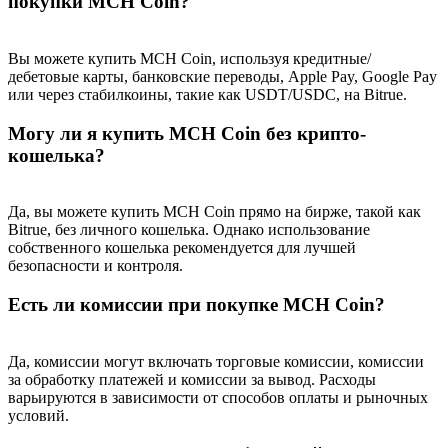
покупки MCH Coin?
USDT New User Exclusive 10% APR
USDT Flexible Staking | Daily Rewards
Вы можете купить MCH Coin, используя кредитные/
дебетовые карты, банковские переводы, Apple Pay, Google Pay
или через стабилкоины, такие как USDT/USDC, на Bitrue.
Могу ли я купить MCH Coin без крипто-
New Listing Futures Fest
кошелька?
Trade New Futures, Win 200,000 USDT
Да, вы можете купить MCH Coin прямо на бирже, такой как
Bitrue, без личного кошелька. Однако использование
собственного кошелька рекомендуется для лучшей
Crypto World Cup 2026: Grand Finale
безопасности и контроля.
77,777+3k Rewards
Есть ли комиссии при покупке MCH Coin?
Да, комиссии могут включать торговые комиссии, комиссии
за обработку платежей и комиссии за вывод. Расходы
варьируются в зависимости от способов оплаты и рыночных
условий.