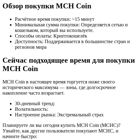
Обзор покупки MCH Coin
Расчётное время покупки
:
~15 минут
Минимальная сумма покупки
:
Определяется сетью и
кошельком, который вы используете.
Способы оплаты
:
Криптокошелёк
Фьючерсы на COIN-M
Доступность
:
Поддерживается в большинстве стран и
регионов мира
Криптовалютные фьючерсы
Сейчас подходящее время для покупки
MCH Coin
TradFi
MCH Coin в настоящее время торгуется ниже своего
Деривативы на акции, форекс, драгоценные металлы и
исторического максимума — зоны, где долгосрочное
сырьевые товары
накопление часто возрастает.
30-дневный тренд
:
Волатильность
:
Настроение рынка
:
Экстремальный страх
Планируете ли вы сегодня купить MCH Coin (MCHC)?
Узнайте, как другие пользователи покупают MCHC, и
начните быстро: