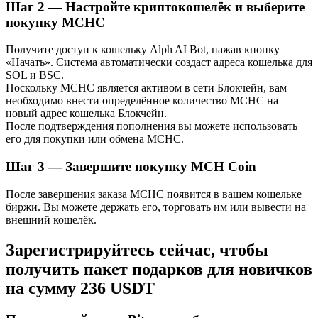
Шаг
2 —
Настройте криптокошелёк и выберите
Узнайте о пассивном доходе
покупку MCHC
Bitrue
AI
Получите доступ к кошельку Alph AI Bot, нажав кнопку
«Начать». Система автоматически создаст адреса кошелька для
SOL и BSC.
Поскольку MCHC является активом в сети Блокчейн, вам
необходимо внести определённое количество MCHC на
новый адрес кошелька Блокчейн.
После подтверждения пополнения вы можете использовать
его для покупки или обмена MCHC.
Bitrue Партнеры
Шаг
3 —
Завершите покупку MCH Coin
После завершения заказа MCHC появится в вашем кошельке
биржи. Вы можете держать его, торговать им или вывести на
внешний кошелёк.
Зарегистрируйтесь сейчас, чтобы
получить пакет подарков для новичков
на сумму 236 USDT
Партнеры Bitrue