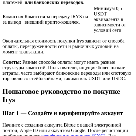
платежей
или банковских переводов
.
Минимум 0,5
USDT
Комиссия
Комиссия за передачу IRYS на
эквивалента в
за вывод
внешний крипто-кошелек.
зависимости от
условий сети
Окончательная стоимость покупки Irys зависит от способа
оплаты, перегруженности сети и рыночных условий на
момент транзакции.
Авто Инвест
Советы:
Разные способы оплаты могут иметь разные
структуры комиссий. Пользователи, ищущие более низкие
Получите долгосрочную прибыль и гибкие проценты
затраты, часто выбирают банковские переводы или спотовую
торговлю со стейблкойнами, такими как USDT или USDC.
Пошаговое руководство по покупке
Irys
Шаг
1 —
Создайте и верифицируйте аккаунт
Начните с создания аккаунта Bitrue с вашей электронной
почтой, Apple ID или аккаунтом Google. После регистрации
Изучите стейкинг
пройдите процесс
верификации личности (KYC)
. Для