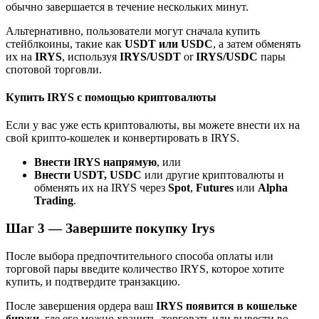
обычно завершается в течение нескольких минут.
До 65% комиссии!
Альтернативно, пользователи могут сначала купить
стейблкоины, такие как
USDT или USDC
, а затем обменять
их на
IRYS
, используя
IRYS/USDT
or
IRYS/USDC
пары
спотовой торговли.
Купить IRYS с помощью криптовалюты
Если у вас уже есть криптовалюты, вы можете внести их на
свой крипто-кошелек и конвертировать в IRYS.
Реферал
Внести IRYS напрямую
, или
Внести USDT, USDC
или другие криптовалюты и
Пригласите друга, чтобы получить денежные
обменять их на IRYS через
Spot
,
Futures
или
Alpha
вознаграждения
Trading
.
Deposit CASHCAT & Win
Шаг
3 —
Завершите покупку Irys
После выбора предпочтительного способа оплаты или
торговой пары введите количество IRYS, которое хотите
купить, и подтвердите транзакцию.
После завершения ордера ваш
IRYS появится в кошельке
биржи
, где его можно хранить, торговать или вывести во