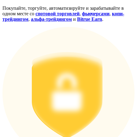
награда
Покупайте, торгуйте, автоматизируйте и зарабатывайте в
одном месте со
спотовой торговлей
,
фьючерсами
,
копи-
трейдингом
,
альфа-трейдингом
и
Bitrue Earn
.
Скачать
приложение Bitrue
Русский