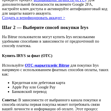
дополнительной безопасности включите Google 2FA,
Узнайте о пассивном доходе
настройте ключ доступа и активируйте антифишинговый код
для защиты вашего аккаунта.
Bitrue
AI
Создать и верифицировать аккаунт
>
Шаг
2 —
Выберите способ покупки Irys
На Bitrue пользователи могут купить Irys несколькими
удобными способами в зависимости от предпочтений по
способу платежа.
Купить IRYS за фиат (OTC)
Bitrue Партнеры
Используйте
OTC-маркетплейс Bitrue
для покупки Irys
напрямую с использованием фиатных способов оплаты, таких
как:
Кредитная или дебетовая карта
Apple Pay или Google Pay
Банковский перевод
Советы:
В зависимости от выбранного канала покупки и
способа оплаты первая покупка может потребовать связи
Партнеры Bitrue
вашей личности и информации об оплате. Этот процесс