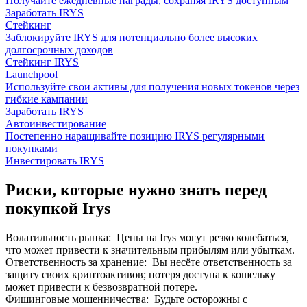
Получайте ежедневные награды, сохраняя IRYS доступным
Заработать IRYS
Стейкинг
Заблокируйте IRYS для потенциально более высоких
долгосрочных доходов
Стейкинг IRYS
Launchpool
Используйте свои активы для получения новых токенов через
гибкие кампании
Заработать IRYS
Автоинвестирование
Постепенно наращивайте позицию IRYS регулярными
покупками
Инвестировать IRYS
Риски, которые нужно знать перед
покупкой Irys
Волатильность рынка
:
Цены на Irys могут резко колебаться,
что может привести к значительным прибылям или убыткам.
Ответственность за хранение
:
Вы несёте ответственность за
защиту своих криптоактивов; потеря доступа к кошельку
может привести к безвозвратной потере.
Фишинговые мошенничества
:
Будьте осторожны с