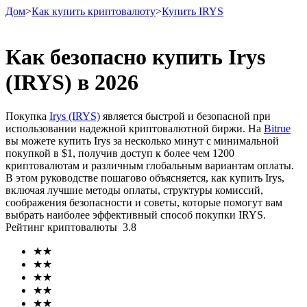
Дом
>
Как купить криптовалюту
>
Купить IRYS
Как безопасно купить Irys
(IRYS) в 2026
Фьючерсы
Покупка
Irys (IRYS)
является быстрой и безопасной при
использовании надежной криптовалютной биржи. На
Bitrue
вы можете купить Irys за несколько минут с минимальной
покупкой в ​​$1, получив доступ к более чем 1200
криптовалютам и различным глобальным вариантам оплаты.
В этом руководстве пошагово объясняется, как купить Irys,
включая лучшие методы оплаты, структуры комиссий,
соображения безопасности и советы, которые помогут вам
выбрать наиболее эффективный способ покупки IRYS.
USDT-фьючерсы
Рейтинг криптовалюты
3.8
Фьючерсы с использованием USDT в качестве
★
★
обеспечения
★
★
★
★
★
★
★
★