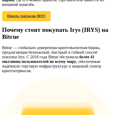
внешний кошелёк.
Начать торговлю IRYS
Deposit CASHCAT & Win
Почему стоит покупать Irys (IRYS) на
Share 500000 CASHCAT prize pool
Bitrue
Bitrue — глобально доверенная криптовалютная биржа,
предлагающая безопасный, быстрый и гибкий способ
Exclusive for BitMart Users
покупки Irys. С 2018 года Bitrue обслужила
более 41
миллиона пользователей по всему миру
, обеспечивая
Register & Trade to Win 500,000 USDT
надёжную торговую инфраструктуру и широкий спектр
криптосервисов.
Precious Metals Trading Carnival
Trade Gold & Silver · 33,333 USDT Bonus