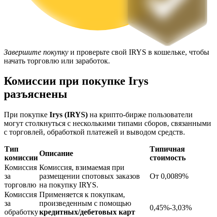
Завершите покупку
и проверьте свой IRYS в кошельке, чтобы
начать торговлю или заработок.
Комиссии при покупке Irys
Блокировки BTR
разъяснены
Эксклюзивные инвестиции для владельцев BTR
При покупке
Irys (IRYS)
на крипто-бирже пользователи
могут столкнуться с несколькими типами сборов, связанными
с торговлей, обработкой платежей и выводом средств.
Тип
Типичная
Описание
комиссии
стоимость
Комиссия
Комиссия, взимаемая при
за
размещении спотовых заказов
От 0,0089%
торговлю
на покупку IRYS.
Комиссия
Применяется к покупкам,
Кредиты
за
произведенным с помощью
0,45%-3,03%
обработку
кредитных/дебетовых карт
Сервис заимствований, обеспеченных криптовалютой