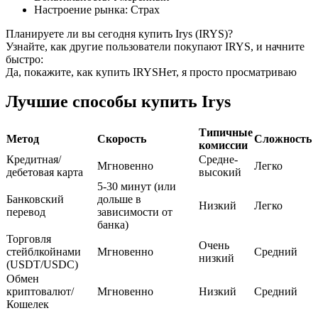
Настроение рынка
:
Страх
USDC фьючерсы
Планируете ли вы сегодня купить Irys (IRYS)?
Узнайте, как другие пользователи покупают IRYS, и начните
Фьючерсы с использованием USDC в качестве
быстро:
обеспечения
Да, покажите, как купить IRYS
Нет, я просто просматриваю
Лучшие способы купить Irys
Типичные
Метод
Скорость
Сложность
комиссии
Кредитная/
Средне-
Мгновенно
Легко
дебетовая карта
высокий
5-30 минут (или
Банковский
дольше в
Низкий
Легко
Копирование торговли
перевод
зависимости от
банка)
Присоединяйтесь к лучшим трейдерам
Торговля
Очень
стейблкойнами
Мгновенно
Средний
низкий
(USDT/USDC)
Обмен
криптовалют/
Мгновенно
Низкий
Средний
Кошелек