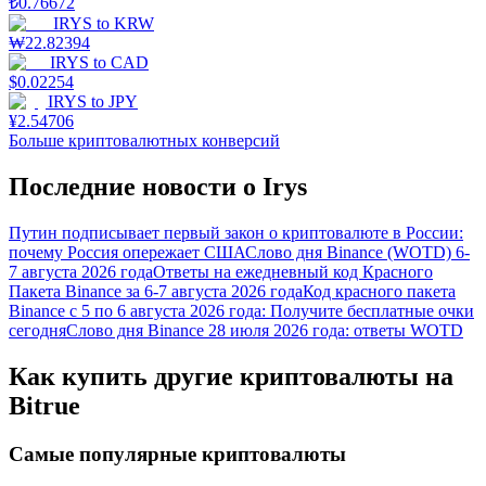
₺
0.76672
IRYS
to
KRW
₩
22.82394
IRYS
to
CAD
$
0.02254
IRYS
to
JPY
¥
2.54706
Больше криптовалютных конверсий
Последние новости о Irys
Путин подписывает первый закон о криптовалюте в России:
почему Россия опережает США
Слово дня Binance (WOTD) 6-
7 августа 2026 года
Ответы на ежедневный код Красного
Пакета Binance за 6-7 августа 2026 года
Код красного пакета
Binance с 5 по 6 августа 2026 года: Получите бесплатные очки
сегодня
Слово дня Binance 28 июля 2026 года: ответы WOTD
Как купить другие криптовалюты на
Bitrue
Самые популярные криптовалюты