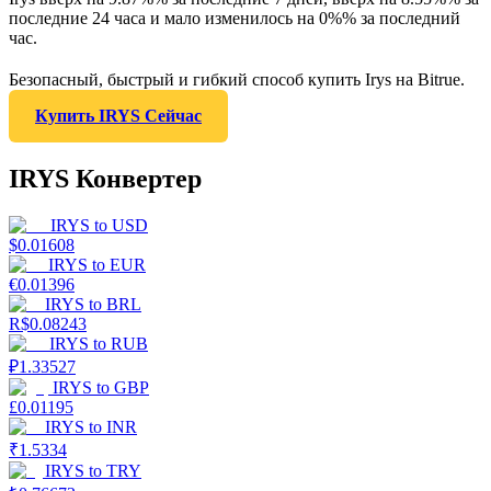
последние 24 часа и мало изменилось на 0%% за последний
час.
Безопасный, быстрый и гибкий способ купить Irys на Bitrue.
Купить IRYS Сейчас
IRYS Конвертер
IRYS
to
USD
$
0.01608
IRYS
to
EUR
€
0.01396
IRYS
to
BRL
R$
0.08243
IRYS
to
RUB
₽
1.33527
IRYS
to
GBP
£
0.01195
IRYS
to
INR
₹
1.5334
IRYS
to
TRY