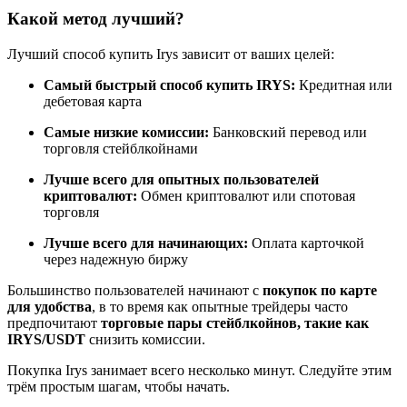
Какой метод лучший?
Лучший способ купить Irys зависит от ваших целей:
Станьте копи-трейдером
Самый быстрый способ купить IRYS:
Кредитная или
дебетовая карта
Наслаждайтесь распределением прибыли и комиссиями
за копи-трейдинг
Самые низкие комиссии:
Банковский перевод или
торговля стейблкойнами
Лучше всего для опытных пользователей
криптовалют:
Обмен криптовалют или спотовая
торговля
Лучше всего для начинающих:
Оплата карточкой
через надежную биржу
Большинство пользователей начинают с
покупок по карте
для удобства
, в то время как опытные трейдеры часто
Информация
предпочитают
торговые пары стейблкойнов, такие как
IRYS/USDT
снизить комиссии.
Анализ больших данных, включая торговую информацию
и т. д.
Покупка Irys занимает всего несколько минут. Следуйте этим
трём простым шагам, чтобы начать.