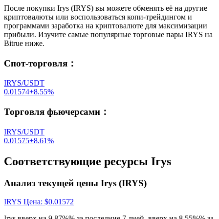
После покупки Irys (IRYS) вы можете обменять её на другие
криптовалюты или воспользоваться копи-трейдингом и
программами заработка на криптовалюте для максимизации
прибыли. Изучите самые популярные торговые пары IRYS на
Bitrue ниже.
Спот-торговля
：
IRYS/USDT
0.01574
+
8.55
%
Торговля фьючерсами
：
IRYS/USDT
0.01575
+
8.61
%
Соответствующие ресурсы Irys
Анализ текущей цены Irys (IRYS)
IRYS
Цена
: $
0.01572
Irys вверх на 9.87%% за последние 7 дней, вверх на 8.55%% за