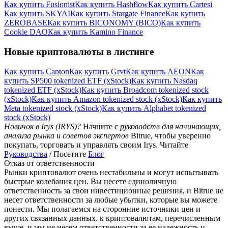
Как купить Fusionist
Как купить Hashflow
Как купить Cartesi
Как купить SKYAI
Как купить Stargate Finance
Как купить
ZEROBASE
Как купить BICONOMY (BICO)
Как купить
Cookie DAO
Как купить Kamino Finance
Новые криптовалюты в листинге
Как купить Canton
Как купить Grvt
Как купить AEON
Как
купить SP500 tokenized ETF (xStock)
Как купить Nasdaq
tokenized ETF (xStock)
Как купить Broadcom tokenized stock
(xStock)
Как купить Amazon tokenized stock (xStock)
Как купить
Meta tokenized stock (xStock)
Как купить Alphabet tokenized
stock (xStock)
Новичок в Irys (IRYS)?
Начните с
руководств для начинающих,
анализа рынка и советов экспертов
Bitrue, чтобы уверенно
покупать, торговать и управлять своим Irys. Читайте
Руководства
/ Посетите
Блог
Отказ от ответственности
Рынки криптовалют очень нестабильны и могут испытывать
быстрые колебания цен. Вы несете единоличную
ответственность за свои инвестиционные решения, и Bitrue не
несет ответственности за любые убытки, которые вы можете
понести. Мы полагаемся на сторонние источники цен и
других связанных данных. к криптовалютам, перечисленным
выше, и мы не несем ответственности за ее надежность и