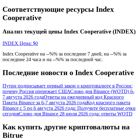
Соответствующие ресурсы Index
награда
Cooperative
Анализ текущей цены Index Cooperative (INDEX)
INDEX
Цена
: $
0
Index Cooperative на --%% за последние 7 дней, на --%% за
последние 24 часа и на --%% за последний час.
Скачать
приложение Bitrue
Последние новости о Index Cooperative
Путин подписывает первый закон о криптовалюте в России:
почему Россия опережает США
Слово дня Binance (WOTD) 6-
7 августа 2026 года
Ответы на ежедневный код Красного
Пакета Binance за 6-7 августа 2026 года
Код красного пакета
Binance с 5 по 6 августа 2026 года: Получите бесплатные очки
сегодня
Слово дня Binance 28 июля 2026 года: ответы WOTD
Русский
Как купить другие криптовалюты на
Bitrue