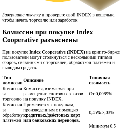
Завершите покупку
и проверьте свой INDEX в кошельке,
чтобы начать торговлю или заработок.
Комиссии при покупке Index
Cooperative разъяснены
Блокировки BTR
При покупке
Index Cooperative (INDEX)
на крипто-бирже
пользователи могут столкнуться с несколькими типами
Эксклюзивные инвестиции для владельцев BTR
сборов, связанными с торговлей, обработкой платежей и
выводом средств.
Тип
Типичная
Описание
комиссии
стоимость
Комиссия
Комиссия, взимаемая при
за
размещении спотовых заказов
От 0,0089%
торговлю
на покупку INDEX.
Комиссия
Применяется к покупкам,
за
произведенным с помощью
0,45%-3,03%
обработку
кредитных/дебетовых карт
Кредиты
платежей
или банковских переводов
.
Минимум 0,5
Сервис заимствований, обеспеченных криптовалютой