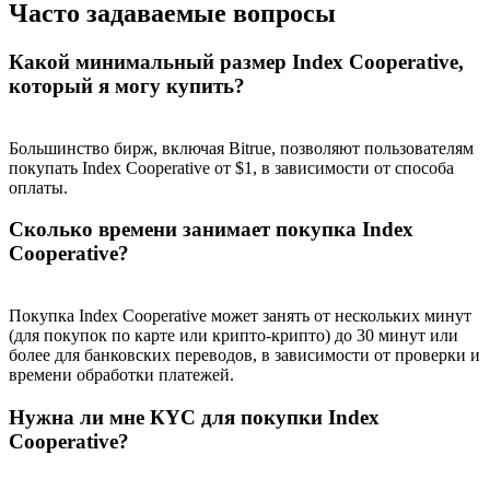
Часто задаваемые вопросы
Какой минимальный размер Index Cooperative,
который я могу купить?
BTC Welcome Rewards
Deposit & Trade BTC to Share 25000 USDT prize pool!
Большинство бирж, включая Bitrue, позволяют пользователям
покупать Index Cooperative от $1, в зависимости от способа
оплаты.
Сколько времени занимает покупка Index
Deposit CASHCAT & Win
Cooperative?
Share 500000 CASHCAT prize pool
Покупка Index Cooperative может занять от нескольких минут
(для покупок по карте или крипто-крипто) до 30 минут или
более для банковских переводов, в зависимости от проверки и
Exclusive for BitMart Users
времени обработки платежей.
Register & Trade to Win 500,000 USDT
Нужна ли мне КYC для покупки Index
Cooperative?