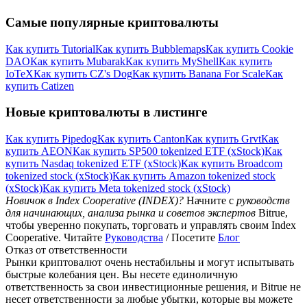
Самые популярные криптовалюты
Как купить Tutorial
Как купить Bubblemaps
Как купить Cookie
DAO
Как купить Mubarak
Как купить MyShell
Как купить
IoTeX
Как купить CZ's Dog
Как купить Banana For Scale
Как
купить Catizen
Новые криптовалюты в листинге
Как купить Pipedog
Как купить Canton
Как купить Grvt
Как
купить AEON
Как купить SP500 tokenized ETF (xStock)
Как
купить Nasdaq tokenized ETF (xStock)
Как купить Broadcom
tokenized stock (xStock)
Как купить Amazon tokenized stock
(xStock)
Как купить Meta tokenized stock (xStock)
Новичок в Index Cooperative (INDEX)?
Начните с
руководств
для начинающих, анализа рынка и советов экспертов
Bitrue,
чтобы уверенно покупать, торговать и управлять своим Index
Cooperative. Читайте
Руководства
/ Посетите
Блог
Отказ от ответственности
Рынки криптовалют очень нестабильны и могут испытывать
быстрые колебания цен. Вы несете единоличную
ответственность за свои инвестиционные решения, и Bitrue не
несет ответственности за любые убытки, которые вы можете