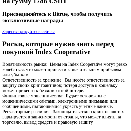
на сумму 1788 USDT
До 65% комиссии!
Присоединяйтесь к Bitrue, чтобы получить
эксклюзивные награды
Зарегистрируйтесь сейчас
Риски, которые нужно знать перед
покупкой Index Cooperative
Волатильность рынка
:
Цены на Index Cooperative могут резко
Реферал
колебаться, что может привести к значительным прибылям
Пригласите друга, чтобы получить денежные
или убыткам.
вознаграждения
Ответственность за хранение
:
Вы несёте ответственность за
защиту своих криптоактивов; потеря доступа к кошельку
BTC Welcome Rewards
может привести к безвозвратной потере.
Фишинговые мошенничества
:
Будьте осторожны с
мошенническими сайтами, электронными письмами или
сообщениями, пытающимися украсть учётные данные.
Регуляторные различия
:
Законодательство о криптовалютах
варьируется в зависимости от страны, что может влиять на
торговлю, вывод средств и правовую защиту.