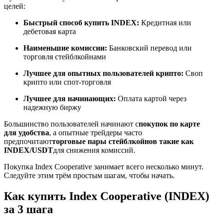
целей:
Быстрый способ купить INDEX:
Кредитная или
дебетовая карта
Станьте копи-трейдером
Наименьшие комиссии:
Банковский перевод или
торговля стейблкойнами
Наслаждайтесь распределением прибыли и комиссиями
за копи-трейдинг
Лучшее для опытных пользователей крипто:
Своп
крипто или спот-торговля
Лучшее для начинающих:
Оплата картой через
надежную биржу
Большинство пользователей начинают с
покупок по карте
для удобства
, а опытные трейдеры часто
предпочитают
торговые пары стейблкойнов такие как
INDEX/USDT
для снижения комиссий.
Покупка Index Cooperative занимает всего несколько минут.
Информация
Следуйте этим трём простым шагам, чтобы начать.
Анализ больших данных, включая торговую информацию
и т. д.
Как купить Index Cooperative (INDEX)
за 3 шага