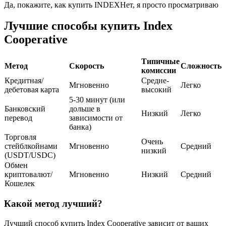
Да, покажите, как купить INDEX
Нет, я просто просматриваю
USDC фьючерсы
Лучшие способы купить Index
Cooperative
Фьючерсы с использованием USDC в качестве
обеспечения
Типичные
Метод
Скорость
Сложность
комиссии
Кредитная/
Средне-
Мгновенно
Легко
дебетовая карта
высокий
5-30 минут (или
Банковский
дольше в
Низкий
Легко
перевод
зависимости от
банка)
Торговля
Очень
стейблкойнами
Мгновенно
Средний
Копирование торговли
низкий
(USDT/USDC)
Обмен
Присоединяйтесь к лучшим трейдерам
криптовалют/
Мгновенно
Низкий
Средний
Кошелек
Какой метод лучший?
Лучший способ купить Index Cooperative зависит от ваших