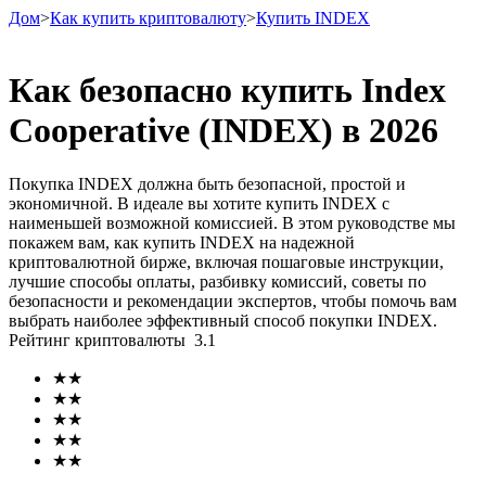
Дом
>
Как купить криптовалюту
>
Купить INDEX
Как безопасно купить Index
Cooperative (INDEX) в 2026
Фьючерсы
Покупка INDEX должна быть безопасной, простой и
экономичной. В идеале вы хотите купить INDEX с
наименьшей возможной комиссией. В этом руководстве мы
покажем вам, как купить INDEX на надежной
криптовалютной бирже, включая пошаговые инструкции,
лучшие способы оплаты, разбивку комиссий, советы по
безопасности и рекомендации экспертов, чтобы помочь вам
выбрать наиболее эффективный способ покупки INDEX.
Рейтинг криптовалюты
3.1
USDT-фьючерсы
★
★
Фьючерсы с использованием USDT в качестве
★
★
обеспечения
★
★
★
★
★
★