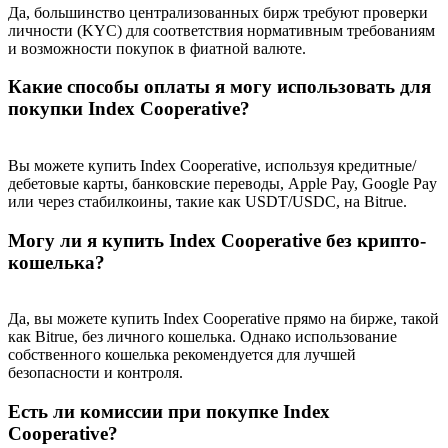
Precious Metals Trading Carnival
Да, большинство централизованных бирж требуют проверки
личности (KYC) для соответствия нормативным требованиям
Trade Gold & Silver · 33,333 USDT Bonus
и возможности покупок в фиатной валюте.
Какие способы оплаты я могу использовать для
покупки Index Cooperative?
USDT New User Exclusive 10% APR
Вы можете купить Index Cooperative, используя кредитные/
USDT Flexible Staking | Daily Rewards
дебетовые карты, банковские переводы, Apple Pay, Google Pay
или через стабилкоины, такие как USDT/USDC, на Bitrue.
Могу ли я купить Index Cooperative без крипто-
BTC New User Exclusive: 6.5% APR
кошелька?
BTC Flexible Staking | Daily Rewards
Да, вы можете купить Index Cooperative прямо на бирже, такой
как Bitrue, без личного кошелька. Однако использование
собственного кошелька рекомендуется для лучшей
безопасности и контроля.
Есть ли комиссии при покупке Index
Cooperative?