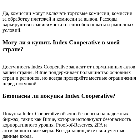
Больше событий
Да, комиссии могут включать торговые комиссии, комиссии
за обработку платежей и комиссии за вывод. Расходы
Выигрывайте призы и эксклюзивные награды
варьируются в зависимости от способов оплаты и рыночных
условий.
Логин
Зарегистрироваться
Могу ли я купить Index Cooperative в моей
стране?
Доступность Index Cooperative зависит от нормативных актов
вашей страны. Bitrue поддерживает большинство основных
стран и регионов, но всегда проверяйте местные ограничения
перед покупкой.
Логин
Зарегистрироваться
Безопасна ли покупка Index Cooperative?
Покупка Index Cooperative обычно безопасна на надежных
биржах, таких как Bitrue, которые используют безопасность
корпоративного уровня, Proof-of-Reserves, 2FA и
антифишинговые меры. Всегда защищайте свои учетные
данные входа.