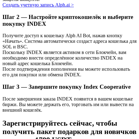
Создать учетную запись Alph.ai
>
Узнайте о пассивном доходе
Шаг
2 —
Настройте криптокошелёк и выберите
Bitrue
AI
покупку INDEX
Получите доступ к кошельку Alph AI Bot, нажав кнопку
«Начать». Система автоматически создаст адреса кошелька для
SOL и BSC.
Поскольку INDEX является активом в сети Блокчейн, вам
необходимо внести определённое количество INDEX на
новый адрес кошелька Блокчейн.
После подтверждения пополнения вы можете использовать
Bitrue Партнеры
его для покупки или обмена INDEX.
Шаг
3 —
Завершите покупку Index Cooperative
После завершения заказа INDEX появится в вашем кошельке
биржи. Вы можете держать его, торговать им или вывести на
внешний кошелёк.
Зарегистрируйтесь сейчас, чтобы
получить пакет подарков для новичков
Партнеры Bitrue