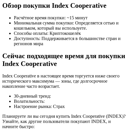
Обзор покупки Index Cooperative
Расчётное время покупки
:
~15 минут
Минимальная сумма покупки
:
Определяется сетью и
кошельком, который вы используете.
Способы оплаты
:
Криптокошелёк
Фьючерсы на COIN-M
Доступность
:
Поддерживается в большинстве стран и
регионов мира
Криптовалютные фьючерсы
Сейчас подходящее время для покупки
Index Cooperative
TradFi
Index Cooperative в настоящее время торгуется ниже своего
Деривативы на акции, форекс, драгоценные металлы и
исторического максимума — зоны, где долгосрочное
сырьевые товары
накопление часто возрастает.
30-дневный тренд
:
Волатильность
:
Настроение рынка
:
Страх
Планируете ли вы сегодня купить Index Cooperative (INDEX)?
Узнайте, как другие пользователи покупают INDEX, и
начните быстро: