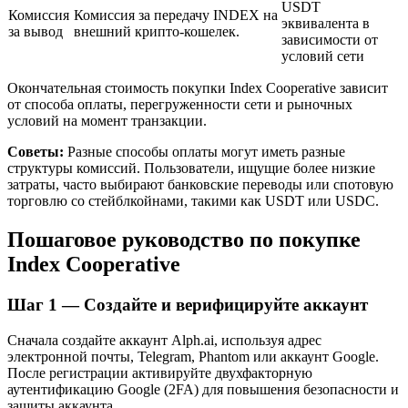
USDT
Комиссия
Комиссия за передачу INDEX на
эквивалента в
за вывод
внешний крипто-кошелек.
зависимости от
условий сети
Окончательная стоимость покупки Index Cooperative зависит
от способа оплаты, перегруженности сети и рыночных
условий на момент транзакции.
Советы:
Разные способы оплаты могут иметь разные
структуры комиссий. Пользователи, ищущие более низкие
Авто Инвест
затраты, часто выбирают банковские переводы или спотовую
торговлю со стейблкойнами, такими как USDT или USDC.
Получите долгосрочную прибыль и гибкие проценты
Пошаговое руководство по покупке
Index Cooperative
Шаг
1 —
Создайте и верифицируйте аккаунт
Сначала создайте аккаунт Alph.ai, используя адрес
электронной почты, Telegram, Phantom или аккаунт Google.
После регистрации активируйте двухфакторную
аутентификацию Google (2FA) для повышения безопасности и
Изучите стейкинг
защиты аккаунта.