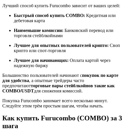
Лучший способ купить Furucombo зависит от ваших целей:
Быстрый способ купить COMBO:
Кредитная или
дебетовая карта
Станьте копи-трейдером
Наименьшие комиссии:
Банковский перевод или
Наслаждайтесь распределением прибыли и комиссиями
торговля стейблкойнами
за копи-трейдинг
Лучшее для опытных пользователей крипто:
Своп
крипто или спот-торговля
Лучшее для начинающих:
Оплата картой через
надежную биржу
Большинство пользователей начинают с
покупок по карте
для удобства
, а опытные трейдеры часто
предпочитают
торговые пары стейблкойнов такие как
COMBO/USDT
для снижения комиссий.
Информация
Покупка Furucombo занимает всего несколько минут.
Следуйте этим трём простым шагам, чтобы начать.
Анализ больших данных, включая торговую информацию
и т. д.
Как купить Furucombo (COMBO) за 3
шага