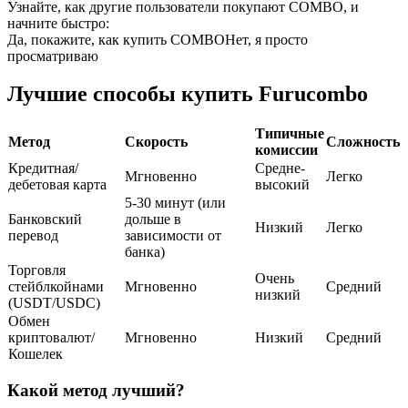
Узнайте, как другие пользователи покупают COMBO, и
начните быстро:
USDC фьючерсы
Да, покажите, как купить COMBO
Нет, я просто
просматриваю
Фьючерсы с использованием USDC в качестве
обеспечения
Лучшие способы купить Furucombo
Типичные
Метод
Скорость
Сложность
комиссии
Кредитная/
Средне-
Мгновенно
Легко
дебетовая карта
высокий
5-30 минут (или
Банковский
дольше в
Низкий
Легко
перевод
зависимости от
банка)
Торговля
Копирование торговли
Очень
стейблкойнами
Мгновенно
Средний
низкий
Присоединяйтесь к лучшим трейдерам
(USDT/USDC)
Обмен
криптовалют/
Мгновенно
Низкий
Средний
Кошелек
Какой метод лучший?