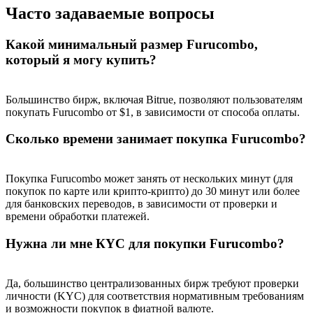
Часто задаваемые вопросы
Какой минимальный размер Furucombo,
который я могу купить?
BTC Welcome Rewards
Deposit & Trade BTC to Share 25000 USDT prize pool!
Большинство бирж, включая Bitrue, позволяют пользователям
покупать Furucombo от $1, в зависимости от способа оплаты.
Сколько времени занимает покупка Furucombo?
Deposit CASHCAT & Win
Share 500000 CASHCAT prize pool
Покупка Furucombo может занять от нескольких минут (для
покупок по карте или крипто-крипто) до 30 минут или более
для банковских переводов, в зависимости от проверки и
времени обработки платежей.
Exclusive for BitMart Users
Нужна ли мне КYC для покупки Furucombo?
Register & Trade to Win 500,000 USDT
Да, большинство централизованных бирж требуют проверки
личности (KYC) для соответствия нормативным требованиям
и возможности покупок в фиатной валюте.