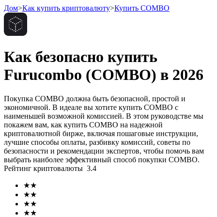
Дом
>
Как купить криптовалюту
>
Купить COMBO
Как безопасно купить
Фьючерсы
Furucombo (COMBO) в 2026
Покупка COMBO должна быть безопасной, простой и
экономичной. В идеале вы хотите купить COMBO с
наименьшей возможной комиссией. В этом руководстве мы
покажем вам, как купить COMBO на надежной
криптовалютной бирже, включая пошаговые инструкции,
лучшие способы оплаты, разбивку комиссий, советы по
безопасности и рекомендации экспертов, чтобы помочь вам
USDT-фьючерсы
выбрать наиболее эффективный способ покупки COMBO.
Рейтинг криптовалюты
3.4
Фьючерсы с использованием USDT в качестве
обеспечения
★
★
★
★
★
★
★
★