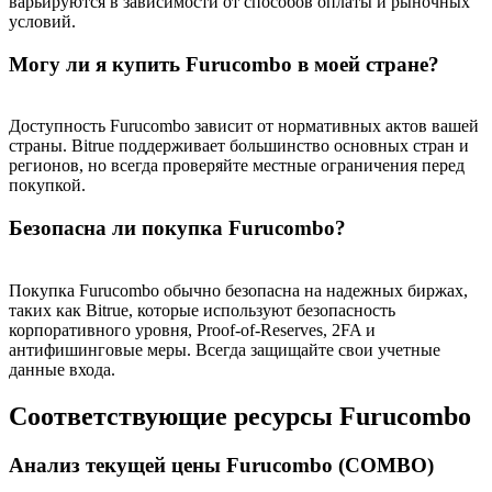
варьируются в зависимости от способов оплаты и рыночных
условий.
Больше событий
Могу ли я купить Furucombo в моей стране?
Выигрывайте призы и эксклюзивные награды
Логин
Зарегистрироваться
Доступность Furucombo зависит от нормативных актов вашей
страны. Bitrue поддерживает большинство основных стран и
регионов, но всегда проверяйте местные ограничения перед
покупкой.
Безопасна ли покупка Furucombo?
Покупка Furucombo обычно безопасна на надежных биржах,
таких как Bitrue, которые используют безопасность
корпоративного уровня, Proof-of-Reserves, 2FA и
Логин
Зарегистрироваться
антифишинговые меры. Всегда защищайте свои учетные
данные входа.
Соответствующие ресурсы Furucombo
Анализ текущей цены Furucombo (COMBO)