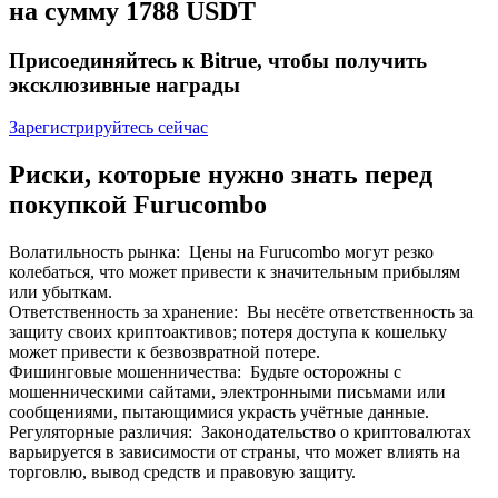
на сумму 1788 USDT
До 65% комиссии!
Присоединяйтесь к Bitrue, чтобы получить
эксклюзивные награды
Зарегистрируйтесь сейчас
Риски, которые нужно знать перед
покупкой Furucombo
Реферал
Волатильность рынка
:
Цены на Furucombo могут резко
колебаться, что может привести к значительным прибылям
Пригласите друга, чтобы получить денежные
или убыткам.
вознаграждения
Ответственность за хранение
:
Вы несёте ответственность за
защиту своих криптоактивов; потеря доступа к кошельку
BTC Welcome Rewards
может привести к безвозвратной потере.
Фишинговые мошенничества
:
Будьте осторожны с
мошенническими сайтами, электронными письмами или
сообщениями, пытающимися украсть учётные данные.
Регуляторные различия
:
Законодательство о криптовалютах
варьируется в зависимости от страны, что может влиять на
торговлю, вывод средств и правовую защиту.