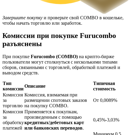
Завершите покупку
и проверьте свой COMBO в кошельке,
чтобы начать торговлю или заработок.
Комиссии при покупке Furucombo
разъяснены
Блокировки BTR
При покупке
Furucombo (COMBO)
на крипто-бирже
Эксклюзивные инвестиции для владельцев BTR
пользователи могут столкнуться с несколькими типами
сборов, связанными с торговлей, обработкой платежей и
выводом средств.
Тип
Типичная
Описание
комиссии
стоимость
Комиссия
Комиссия, взимаемая при
за
размещении спотовых заказов
От 0,0089%
торговлю
на покупку COMBO.
Комиссия
Применяется к покупкам,
за
произведенным с помощью
0,45%-3,03%
обработку
кредитных/дебетовых карт
Кредиты
платежей
или банковских переводов
.
Сервис заимствований, обеспеченных криптовалютой
Минимум 0,5