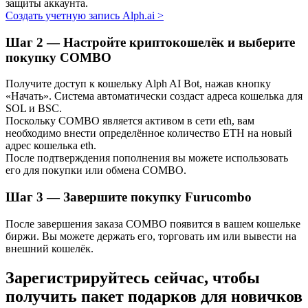
защиты аккаунта.
Создать учетную запись Alph.ai
>
Узнайте о пассивном доходе
Bitrue
AI
Шаг
2 —
Настройте криптокошелёк и выберите
покупку COMBO
Получите доступ к кошельку Alph AI Bot, нажав кнопку
«Начать». Система автоматически создаст адреса кошелька для
SOL и BSC.
Поскольку COMBO является активом в сети eth, вам
необходимо внести определённое количество ETH на новый
адрес кошелька eth.
Bitrue Партнеры
После подтверждения пополнения вы можете использовать
его для покупки или обмена COMBO.
Шаг
3 —
Завершите покупку Furucombo
После завершения заказа COMBO появится в вашем кошельке
биржи. Вы можете держать его, торговать им или вывести на
внешний кошелёк.
Зарегистрируйтесь сейчас, чтобы
получить пакет подарков для новичков
Партнеры Bitrue