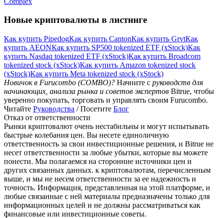
Complex
Новые криптовалюты в листинге
Как купить Pipedog
Как купить Canton
Как купить Grvt
Как
купить AEON
Как купить SP500 tokenized ETF (xStock)
Как
купить Nasdaq tokenized ETF (xStock)
Как купить Broadcom
tokenized stock (xStock)
Как купить Amazon tokenized stock
(xStock)
Как купить Meta tokenized stock (xStock)
Новичок в Furucombo (COMBO)?
Начните с
руководств для
начинающих, анализа рынка и советов экспертов
Bitrue, чтобы
уверенно покупать, торговать и управлять своим Furucombo.
Читайте
Руководства
/ Посетите
Блог
Отказ от ответственности
Рынки криптовалют очень нестабильны и могут испытывать
быстрые колебания цен. Вы несете единоличную
ответственность за свои инвестиционные решения, и Bitrue не
несет ответственности за любые убытки, которые вы можете
понести. Мы полагаемся на сторонние источники цен и
других связанных данных. к криптовалютам, перечисленным
выше, и мы не несем ответственности за ее надежность и
точность. Информация, представленная на этой платформе, и
любые связанные с ней материалы предназначены только для
информационных целей и не должны рассматриваться как
финансовые или инвестиционные советы.