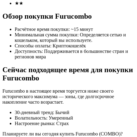
★
★
Обзор покупки Furucombo
Расчётное время покупки
:
~15 минут
Минимальная сумма покупки
:
Определяется сетью и
Фьючерсы на COIN-M
кошельком, который вы используете.
Способы оплаты
:
Криптокошелёк
Криптовалютные фьючерсы
Доступность
:
Поддерживается в большинстве стран и
регионов мира
Сейчас подходящее время для покупки
TradFi
Furucombo
Деривативы на акции, форекс, драгоценные металлы и
сырьевые товары
Furucombo в настоящее время торгуется ниже своего
исторического максимума — зоны, где долгосрочное
накопление часто возрастает.
30-дневный тренд
:
Бычий
Волатильность
:
Умеренный
Настроение рынка
:
Страх
Планируете ли вы сегодня купить Furucombo (COMBO)?