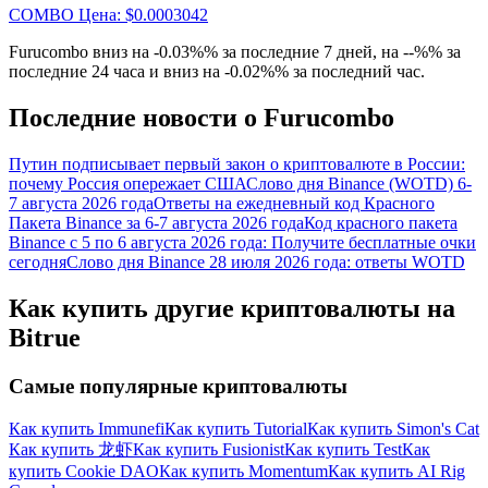
COMBO
Цена
: $
0.0003042
награда
Furucombo вниз на -0.03%% за последние 7 дней, на --%% за
последние 24 часа и вниз на -0.02%% за последний час.
Последние новости о Furucombo
Путин подписывает первый закон о криптовалюте в России:
почему Россия опережает США
Слово дня Binance (WOTD) 6-
7 августа 2026 года
Ответы на ежедневный код Красного
Скачать
Пакета Binance за 6-7 августа 2026 года
Код красного пакета
приложение Bitrue
Binance с 5 по 6 августа 2026 года: Получите бесплатные очки
сегодня
Слово дня Binance 28 июля 2026 года: ответы WOTD
Как купить другие криптовалюты на
Bitrue
Самые популярные криптовалюты
Русский
Как купить Immunefi
Как купить Tutorial
Как купить Simon's Cat
Как купить 龙虾
Как купить Fusionist
Как купить Test
Как
купить Cookie DAO
Как купить Momentum
Как купить AI Rig