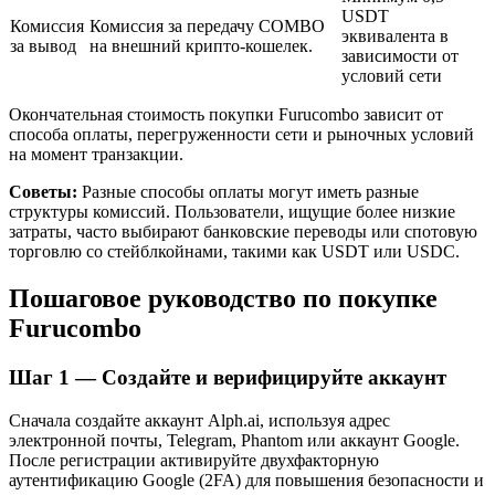
USDT
Комиссия
Комиссия за передачу COMBO
эквивалента в
за вывод
на внешний крипто-кошелек.
зависимости от
условий сети
Окончательная стоимость покупки Furucombo зависит от
способа оплаты, перегруженности сети и рыночных условий
на момент транзакции.
Советы:
Разные способы оплаты могут иметь разные
структуры комиссий. Пользователи, ищущие более низкие
Авто Инвест
затраты, часто выбирают банковские переводы или спотовую
торговлю со стейблкойнами, такими как USDT или USDC.
Получите долгосрочную прибыль и гибкие проценты
Пошаговое руководство по покупке
Furucombo
Шаг
1 —
Создайте и верифицируйте аккаунт
Сначала создайте аккаунт Alph.ai, используя адрес
электронной почты, Telegram, Phantom или аккаунт Google.
После регистрации активируйте двухфакторную
аутентификацию Google (2FA) для повышения безопасности и
Изучите стейкинг