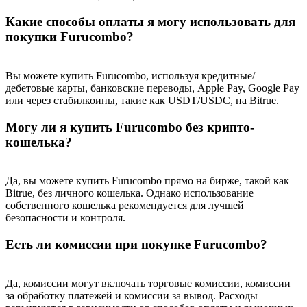
Precious Metals Trading Carnival
Какие способы оплаты я могу использовать для
Trade Gold & Silver · 33,333 USDT Bonus
покупки Furucombo?
Вы можете купить Furucombo, используя кредитные/
дебетовые карты, банковские переводы, Apple Pay, Google Pay
USDT New User Exclusive 10% APR
или через стабилкоины, такие как USDT/USDC, на Bitrue.
USDT Flexible Staking | Daily Rewards
Могу ли я купить Furucombo без крипто-
кошелька?
BTC New User Exclusive: 6.5% APR
Да, вы можете купить Furucombo прямо на бирже, такой как
Bitrue, без личного кошелька. Однако использование
BTC Flexible Staking | Daily Rewards
собственного кошелька рекомендуется для лучшей
безопасности и контроля.
Есть ли комиссии при покупке Furucombo?
Да, комиссии могут включать торговые комиссии, комиссии
за обработку платежей и комиссии за вывод. Расходы