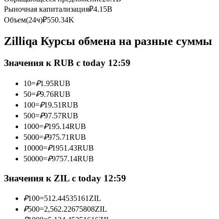
Рыночная капитализация
₽
4.15B
Фьючерсы с использованием USDC в качестве обеспечен
Объем(24ч)
₽
550.34K
Zilliqa Курсы обмена на разные суммы
Значения к RUB с today 12:59
10
=
₽
1.95
RUB
50
=
₽
9.76
RUB
100
=
₽
19.51
RUB
Копирование торговли
500
=
₽
97.57
RUB
1000
=
₽
195.14
RUB
Присоединяйтесь к лучшим трейдерам
5000
=
₽
975.71
RUB
10000
=
₽
1951.43
RUB
50000
=
₽
9757.14
RUB
Значения к ZIL с today 12:59
₽
100
=
512.44535161
ZIL
₽
500
=
2,562.22675808
ZIL