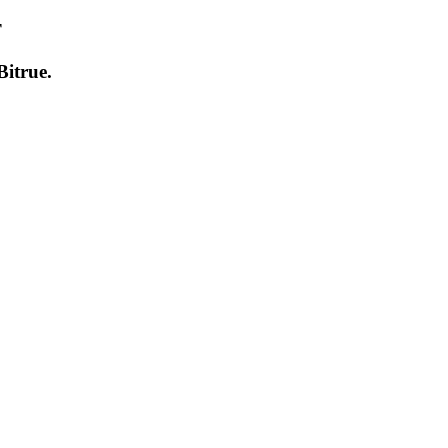
т
Bitrue
.