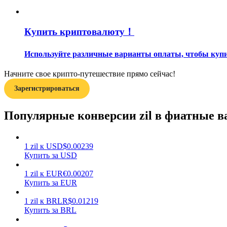
Гид
Купить криптовалюту！
Руководство для начинающих по фьючерсам
Используйте различные варианты оплаты, чтобы купить
Начните свое крипто-путешествие прямо сейчас!
Зарегистрироваться
Популярные конверсии zil в фиатные 
Торговые стратегии
1
zil
к
USD
$
0.00239
Купить за USD
Узнайте, как оставаться прибыльным
1
zil
к
EUR
€
0.00207
Купить за EUR
1
zil
к
BRL
R$
0.01219
Купить за BRL