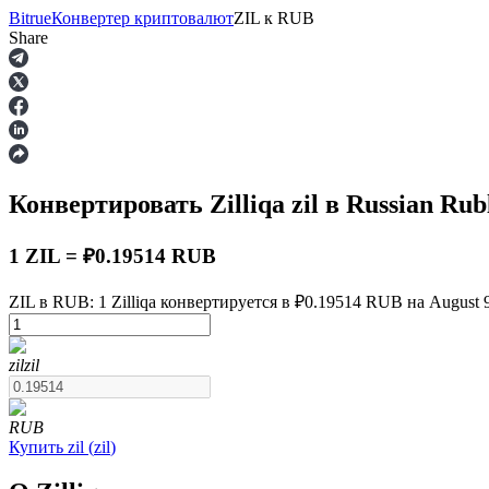
Bitrue
Конвертер криптовалют
ZIL
к
RUB
Share
Фьючерсы
Конвертировать Zilliqa
zil
в Russian Rub
1 ZIL = ₽0.19514 RUB
ZIL в RUB: 1 Zilliqa конвертируется в ₽0.19514 RUB на August 9
USDT-фьючерсы
zil
zil
Фьючерсы с использованием USDT в качестве обеспечен
RUB
Купить
zil
(
zil
)