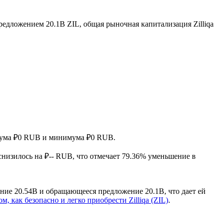
едложением 20.1B ZIL, общая рыночная капитализация Zilliqa
симума ₽0 RUB и минимума ₽0 RUB.
а снизилось на ₽-- RUB, что отмечает 79.36% уменьшение в
ение 20.54B и обращающееся предложение 20.1B, что дает ей
ом, как безопасно и легко приобрести Zilliqa (ZIL)
.