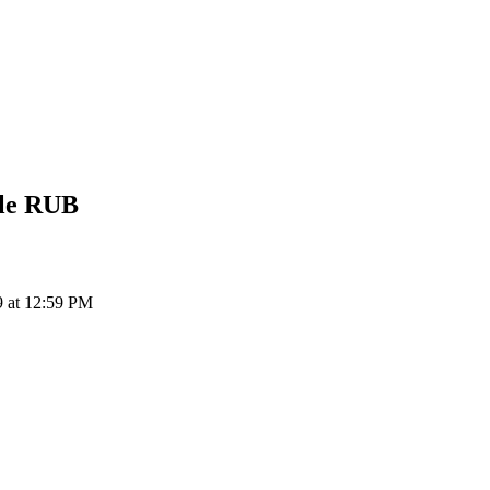
le
RUB
 at 12:59 PM
ия