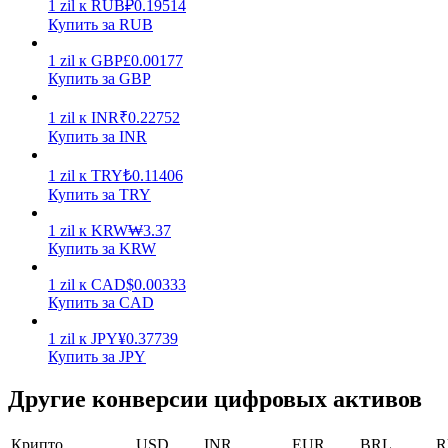
1
zil
к
RUB
₽
0.19514
Купить за RUB
Заработок
1
zil
к
GBP
£
0.00177
Купить за GBP
1
zil
к
INR
₹
0.22752
Купить за INR
1
zil
к
TRY
₺
0.11406
Купить за TRY
1
zil
к
KRW
₩
3.37
Силовая свинья
Купить за KRW
Получайте конкурентные награды ежедневно
1
zil
к
CAD
$
0.00333
Купить за CAD
1
zil
к
JPY
¥
0.37739
Купить за JPY
Другие конверсии цифровых активов
Крипто
USD
INR
EUR
BRL
R