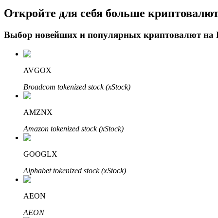
Откройте для себя больше криптовалю
Блокировки BTR
Выбор новейших и популярных криптовалют на
Эксклюзивные инвестиции для владельцев BTR
AVGOX
Broadcom tokenized stock (xStock)
AMZNX
Amazon tokenized stock (xStock)
Кредиты
GOOGLX
Сервис заимствований, обеспеченных криптовалютой
Alphabet tokenized stock (xStock)
AEON
AEON