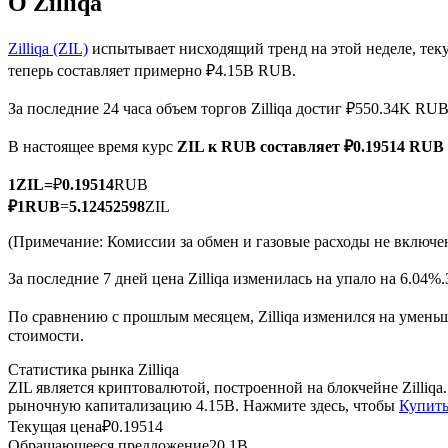
О Zilliqa
Zilliqa (ZIL)
испытывает нисходящий тренд на этой неделе, тек
теперь составляет примерно ₽4.15B RUB.
Фьючерсы на COIN-M
За последние 24 часа объем торгов Zilliqa достиг ₽550.34K RU
Криптовалютные фьючерсы
В настоящее время курс
ZIL к RUB
составляет ₽0.19514 RUB 
1
ZIL
=
₽
0.19514
RUB
TradFi
₽
1
RUB
=
5.12452598
ZIL
Деривативы на акции, форекс, драгоценные металлы и с
(Примечание: Комиссии за обмен и газовые расходы не включе
За последние 7 дней цена Zilliqa изменилась на упало на 6.04%.
По сравнению с прошлым месяцем, Zilliqa изменился на уменьш
стоимости.
Статистика рынка Zilliqa
ZIL является криптовалютой, построенной на блокчейне Zilliq
рыночную капитализацию 4.15B. Нажмите здесь, чтобы
Купить
Текущая цена
₽
0.19514
USDC фьючерсы
Обращающееся предложение
20.1B