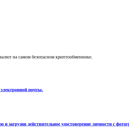
а копи-трейдинг
валют на самом безопасном криптообменнике.
 т. д.
 электронной почты.
 и загрузив действительное удостоверение личности с фотог