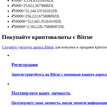
₽
1000
=
5,124.45351616
ZIL
Станьте копи-трейдером
₽
5000
=
25,622.2675808
ZIL
₽
10000
=
51,244.53516161
ZIL
Наслаждайтесь распределением прибыли и комиссиями з
₽
50000
=
256,222.67580809
ZIL
₽
100000
=
512,445.35161619
ZIL
₽
500000
=
2,562,226.75808097
ZIL
Покупайте криптовалюты с Bitrue
Создайте учетную запись Bitrue
для покупки и продажи крипто
Информация
Регистрация
Анализ больших данных, включая торговую информацию и
Зарегистрируйтесь на Bitrue с помощью вашего адреса
Подтвердите вашу личность
Подтвердите свою личность, введя личную информацию