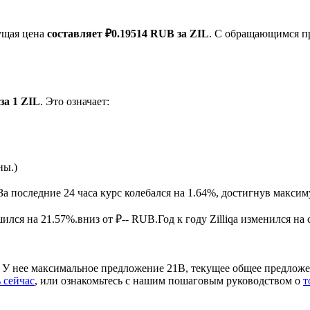
ущая цена
составляет ₽0.19514 RUB за ZIL
. С обращающимся пр
B
за 1 ZIL
. Это означает:
ырьевые товары
ны.)
За последние 24 часа курс колебался на 1.64%, достигнув мак
ился на 21.57%.вниз от ₽-- RUB.
Год к году Zilliqa изменился н
a. У нее максимальное предложение 21B, текущее общее предлож
 сейчас
, или ознакомьтесь с нашим пошаговым руководством о
т