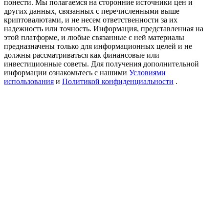
понести. Мы полагаемся на сторонние источники цен и
USDT New User Exclusive 10% APR
других данных, связанных с перечисленными выше
криптовалютами, и не несем ответственности за их
USDT Flexible Staking | Daily Rewards
надежность или точность. Информация, представленная на
этой платформе, и любые связанные с ней материалы
предназначены только для информационных целей и не
должны рассматриваться как финансовые или
инвестиционные советы. Для получения дополнительной
New Listing Futures Fest
информации ознакомьтесь с нашими
Условиями
Trade New Futures, Win 200,000 USDT
использования
и
Политикой конфиденциальности
.
Crypto World Cup 2026: Grand Finale
77,777+3k Rewards