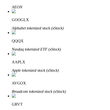
Узнайте о пассивном доходе
AEON
Bitrue
AI
GOOGLX
Alphabet tokenized stock (xStock)
QQQX
Nasdaq tokenized ETF (xStock)
Bitrue Партнеры
AAPLX
Apple tokenized stock (xStock)
AVGOX
Broadcom tokenized stock (xStock)
GRVT
Партнеры Bitrue