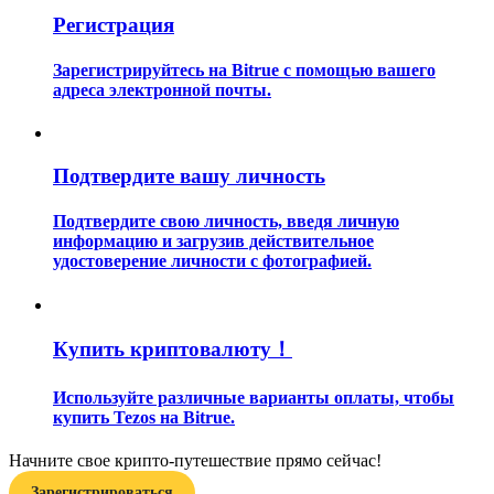
Регистрация
Зарегистрируйтесь на Bitrue с помощью вашего
адреса электронной почты.
Гид
Подтвердите вашу личность
Руководство для начинающих по фьючерсам
Подтвердите свою личность, введя личную
информацию и загрузив действительное
удостоверение личности с фотографией.
Купить криптовалюту！
Используйте различные варианты оплаты, чтобы
купить Tezos на Bitrue.
Торговые стратегии
Начните свое крипто-путешествие прямо сейчас!
Узнайте, как оставаться прибыльным
Зарегистрироваться