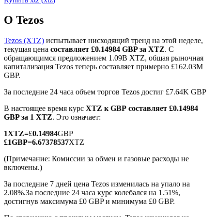
О Tezos
Tezos (XTZ)
испытывает нисходящий тренд на этой неделе,
текущая цена
составляет £0.14984 GBP за XTZ
. С
обращающимся предложением 1.09B XTZ, общая рыночная
Фьючерсы на COIN-M
капитализация Tezos теперь составляет примерно £162.03M
GBP.
Криптовалютные фьючерсы
За последние 24 часа объем торгов Tezos достиг £7.64K GBP
В настоящее время курс
XTZ к GBP
составляет £0.14984
TradFi
GBP за 1 XTZ
. Это означает:
Деривативы на акции, форекс, драгоценные металлы и
1
XTZ
=
£
0.14984
GBP
сырьевые товары
£
1
GBP
=
6.67378537
XTZ
(Примечание: Комиссии за обмен и газовые расходы не
включены.)
За последние 7 дней цена Tezos изменилась на упало на
2.08%.
За последние 24 часа курс колебался на 1.51%,
достигнув максимума £0 GBP и минимума £0 GBP.