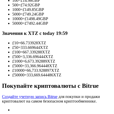
100
=
£
14.98
GBP
500
=
£
74.92
GBP
1000
=
£
149.85
GBP
5000
=
£
749.24
GBP
10000
=
£
1498.49
GBP
Станьте копи-трейдером
50000
=
£
7492.44
GBP
Наслаждайтесь распределением прибыли и комиссиями
Значения к XTZ с today 19:59
за копи-трейдинг
£
10
=
66.733928
XTZ
£
50
=
333.669644
XTZ
£
100
=
667.339288
XTZ
£
500
=
3,336.696444
XTZ
£
1000
=
6,673.392889
XTZ
£
5000
=
33,366.964448
XTZ
£
10000
=
66,733.928897
XTZ
£
50000
=
333,669.644486
XTZ
Покупайте криптовалюты с Bitrue
Информация
Анализ больших данных, включая торговую информацию
Создайте учетную запись Bitrue
для покупки и продажи
и т. д.
криптовалют на самом безопасном криптообменнике.