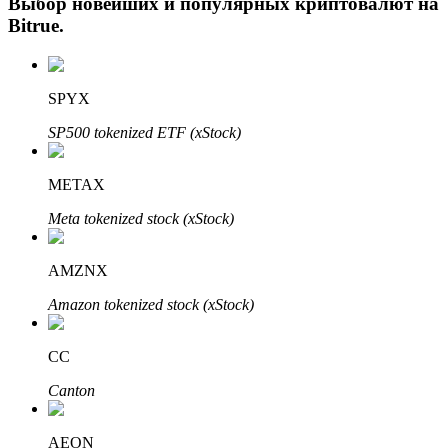
Выбор новейших и популярных криптовалют на
Bitrue
.
SPYX
SP500 tokenized ETF (xStock)
METAX
Авто Инвест
Meta tokenized stock (xStock)
Получите долгосрочную прибыль и гибкие проценты
AMZNX
Amazon tokenized stock (xStock)
CC
Canton
Изучите стейкинг
AEON