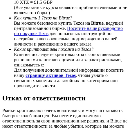
10 XTZ = £1.5 GBP
(Все указанные курсы являются приблизительными и не
включают сборы.)
Как купить 1 Tezos на Bitrue?
Вы можете безопасно купить Tezos на
Bitrue
, ведущей
централизованной бирже.
Посетите наше руководство
Deposit CASHCAT & Win
по покупке Tezos
для пошаговых инструкций по
настройке вашего кошелька, подтверждению вашей
Share 500000 CASHCAT prize pool
личности и размещению вашего заказа.
Какие криптоактивы похожи на Tezos?
Если вы исследуете криптовалюты с сопоставимыми
рыночными капитализациями или характеристиками,
Exclusive for BitMart Users
ознакомьтесь с:
Для получения дополнительной информации посетите
Register & Trade to Win 500,000 USDT
нашу
страницу активов Tezos
, чтобы узнать о
связанных монетах и альткойнах по категориям или
производительности.
Отказ от ответственности
Precious Metals Trading Carnival
Trade Gold & Silver · 33,333 USDT Bonus
Рынки криптовалют очень волатильны и могут испытывать
быстрые колебания цен. Вы несете единоличную
ответственность за свои инвестиционные решения, и Bitrue не
несет ответственности за любые убытки, которые вы можете