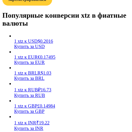
Популярные конверсии xtz в фиатные
валюты
1
xtz
к
USD
$
0.2016
Заработок
Купить за USD
1
xtz
к
EUR
€
0.17495
Купить за EUR
1
xtz
к
BRL
R$
1.03
Купить за BRL
1
xtz
к
RUB
₽
16.73
Купить за RUB
Силовая свинья
1
xtz
к
GBP
£
0.14984
Купить за GBP
Получайте конкурентные награды ежедневно
1
xtz
к
INR
₹
19.22
Купить за INR