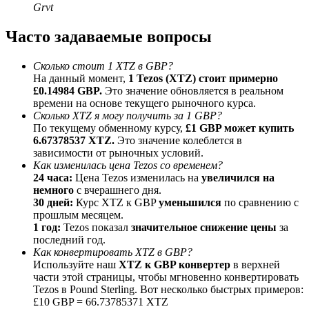
Grvt
До 65% комиссии!
Часто задаваемые вопросы
Сколько стоит 1 XTZ в GBP?
На данный момент,
1 Tezos (XTZ) стоит примерно
£0.14984 GBP.
Это значение обновляется в реальном
времени на основе текущего рыночного курса.
Сколько XTZ я могу получить за 1 GBP?
По текущему обменному курсу,
£1 GBP может купить
6.67378537 XTZ.
Это значение колеблется в
зависимости от рыночных условий.
Реферал
Как изменилась цена Tezos со временем?
Пригласите друга, чтобы получить денежные
24 часа:
Цена Tezos изменилась на
увеличился на
вознаграждения
немного
с вчерашнего дня.
30 дней:
Курс XTZ к GBP
уменьшился
по сравнению с
Deposit CASHCAT & Win
прошлым месяцем.
1 год:
Tezos показал
значительное снижение цены
за
последний год.
Как конвертировать XTZ в GBP?
Используйте наш
XTZ к GBP конвертер
в верхней
части этой страницы, чтобы мгновенно конвертировать
Tezos в Pound Sterling. Вот несколько быстрых примеров:
£10 GBP = 66.73785371 XTZ