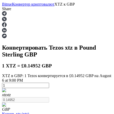
Bitrue
Конвертер криптовалют
XTZ
к
GBP
Share
Фьючерсы
Конвертировать Tezos
xtz
в Pound
Sterling
GBP
1 XTZ = £0.14952 GBP
XTZ в GBP: 1 Tezos конвертируется в £0.14952 GBP на August
6 at 9:00 PM
USDT-фьючерсы
Фьючерсы с использованием USDT в качестве
обеспечения
xtz
xtz
GBP
Купить
xtz
(
xtz
)