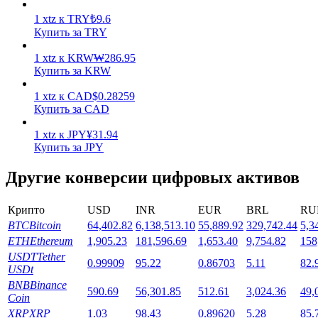
1
xtz
к
TRY
₺
9.6
Купить за TRY
1
xtz
к
KRW
₩
286.95
Купить за KRW
1
xtz
к
CAD
$
0.28259
Стейкинг
Купить за CAD
Высокая прибыль и мгновенный доступ
1
xtz
к
JPY
¥
31.94
Купить за JPY
Другие конверсии цифровых активов
Крипто
USD
INR
EUR
BRL
RU
BTC
Bitcoin
64,402.82
6,138,513.10
55,889.92
329,742.44
5,3
ETH
Ethereum
1,905.23
181,596.69
1,653.40
9,754.82
158
USDT
Tether
0.99909
95.22
0.86703
5.11
82.
USDt
Launchpool
BNB
Binance
590.69
56,301.85
512.61
3,024.36
49,
Гибкая ставка для заработка популярных токенов
Coin
XRP
XRP
1.03
98.43
0.89620
5.28
85.