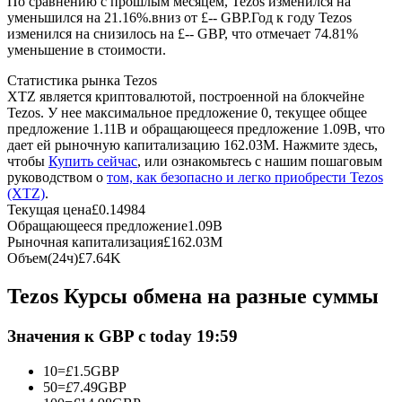
По сравнению с прошлым месяцем, Tezos изменился на
уменьшился на 21.16%.вниз от £-- GBP.
Год к году Tezos
изменился на снизилось на £-- GBP, что отмечает 74.81%
USDC фьючерсы
уменьшение в стоимости.
Фьючерсы с использованием USDC в качестве
Статистика рынка Tezos
обеспечения
XTZ является криптовалютой, построенной на блокчейне
Tezos. У нее максимальное предложение 0, текущее общее
предложение 1.11B и обращающееся предложение 1.09B, что
дает ей рыночную капитализацию 162.03M. Нажмите здесь,
чтобы
Купить сейчас
, или ознакомьтесь с нашим пошаговым
руководством о
том, как безопасно и легко приобрести Tezos
(XTZ)
.
Текущая цена
£
0.14984
Обращающееся предложение
1.09B
Рыночная капитализация
£
162.03M
Объем(24ч)
£
7.64K
Копирование торговли
Tezos Курсы обмена на разные суммы
Присоединяйтесь к лучшим трейдерам
Значения к GBP с today 19:59
10
=
£
1.5
GBP
50
=
£
7.49
GBP