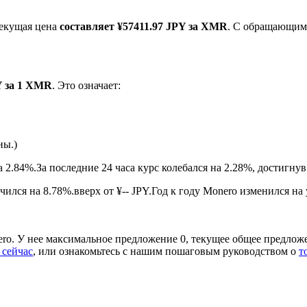
текущая цена
составляет ¥57411.97 JPY за XMR
. С обращающим
Y за 1 XMR
. Это означает:
ны.)
ырьевые товары
а 2.84%.
За последние 24 часа курс колебался на 2.28%, достигн
лся на 8.78%.вверх от ¥-- JPY.
Год к году Monero изменился на 
ro. У нее максимальное предложение 0, текущее общее предлож
 сейчас
, или ознакомьтесь с нашим пошаговым руководством о
т