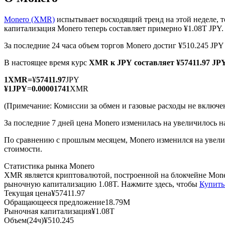
Monero (XMR)
испытывает восходящий тренд на этой неделе, 
капитализация Monero теперь составляет примерно ¥1.08T JPY.
За последние 24 часа объем торгов Monero достиг ¥510.245 JPY
Фьючерсы на COIN-M
В настоящее время курс
XMR к JPY
составляет ¥57411.97 JP
Криптовалютные фьючерсы
1
XMR
=
¥
57411.97
JPY
¥
1
JPY
=
0.00001741
XMR
TradFi
(Примечание: Комиссии за обмен и газовые расходы не включе
Деривативы на акции, форекс, драгоценные металлы и с
За последние 7 дней цена Monero изменилась на увеличилось н
По сравнению с прошлым месяцем, Monero изменился на увеличи
стоимости.
Статистика рынка Monero
XMR является криптовалютой, построенной на блокчейне Mone
рыночную капитализацию 1.08T. Нажмите здесь, чтобы
Купить
Текущая цена
¥
57411.97
Обращающееся предложение
18.79M
Рыночная капитализация
¥
1.08T
USDC фьючерсы
Объем(24ч)
¥
510.245