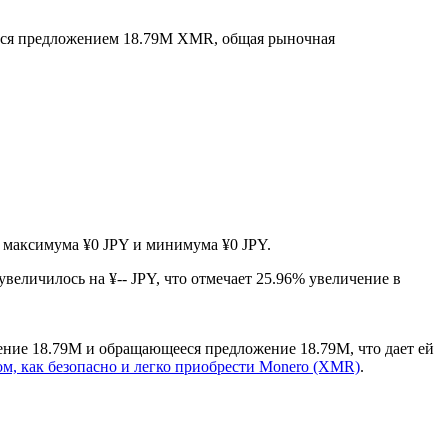
ся предложением 18.79M XMR, общая рыночная
ув максимума ¥0 JPY и минимума ¥0 JPY.
увеличилось на ¥-- JPY, что отмечает 25.96% увеличение в
ение 18.79M и обращающееся предложение 18.79M, что дает ей
ом, как безопасно и легко приобрести Monero (XMR)
.