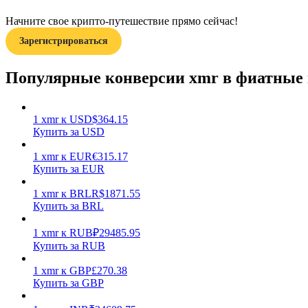
Начните свое крипто-путешествие прямо сейчас!
Гид
Зарегистрироваться
Руководство для начинающих по фьючерсам
Популярные конверсии xmr в фиатные
1
xmr
к
USD
$
364.15
Купить за USD
1
xmr
к
EUR
€
315.17
Купить за EUR
1
xmr
к
BRL
R$
1871.55
Торговые стратегии
Купить за BRL
Узнайте, как оставаться прибыльным
1
xmr
к
RUB
₽
29485.95
Купить за RUB
1
xmr
к
GBP
£
270.38
Купить за GBP