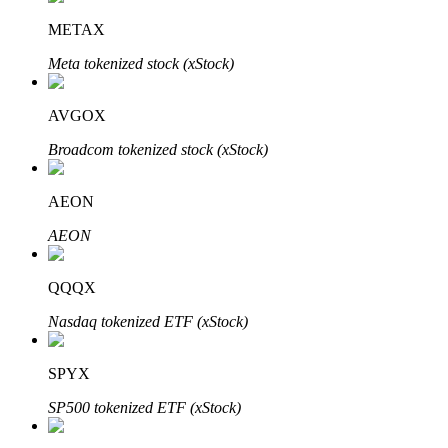
METAX
Блокировки BTR
Meta tokenized stock (xStock)
Эксклюзивные инвестиции для владельцев BTR
AVGOX
Broadcom tokenized stock (xStock)
AEON
AEON
QQQX
Кредиты
Nasdaq tokenized ETF (xStock)
Сервис заимствований, обеспеченных криптовалютой
SPYX
SP500 tokenized ETF (xStock)