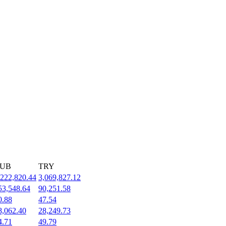
UB
TRY
,222,820.44
3,069,827.12
53,548.64
90,251.58
0.88
47.54
8,062.40
28,249.73
4.71
49.79