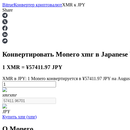
Bitrue
Конвертер криптовалют
XMR
к
JPY
Share
Фьючерсы
Конвертировать Monero
xmr
в Japanese
1 XMR = ¥57411.97 JPY
XMR в JPY: 1 Monero конвертируется в ¥57411.97 JPY на August
USDT-фьючерсы
xmr
xmr
Фьючерсы с использованием USDT в качестве обеспечен
JPY
Купить
xmr
(
xmr
)
О Monero