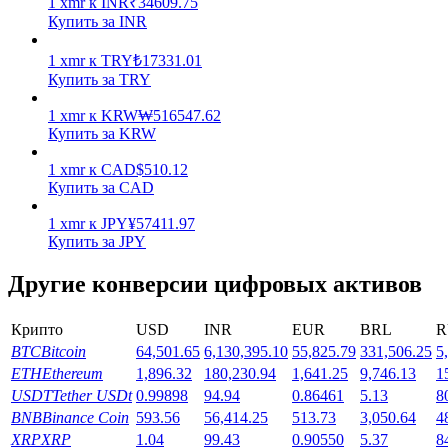
1
xmr
к
INR
₹
34609.75
Купить за INR
Заработок
1
xmr
к
TRY
₺
17331.01
Купить за TRY
1
xmr
к
KRW
₩
516547.62
Купить за KRW
1
xmr
к
CAD
$
510.12
Купить за CAD
1
xmr
к
JPY
¥
57411.97
Купить за JPY
Силовая свинья
Другие конверсии цифровых активов
Получайте конкурентные награды ежедневно
Крипто
USD
INR
EUR
BRL
R
BTC
Bitcoin
64,501.65
6,130,395.10
55,825.79
331,506.25
5
ETH
Ethereum
1,896.32
180,230.94
1,641.25
9,746.13
1
USDT
Tether USDt
0.99898
94.94
0.86461
5.13
8
BNB
Binance Coin
593.56
56,414.25
513.73
3,050.64
4
XRP
XRP
1.04
99.43
0.90550
5.37
8