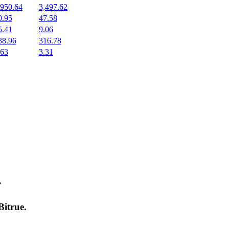
,950.64
3,497.62
0.95
47.58
5.41
9.06
38.96
316.78
.63
3.31
т
Bitrue
.