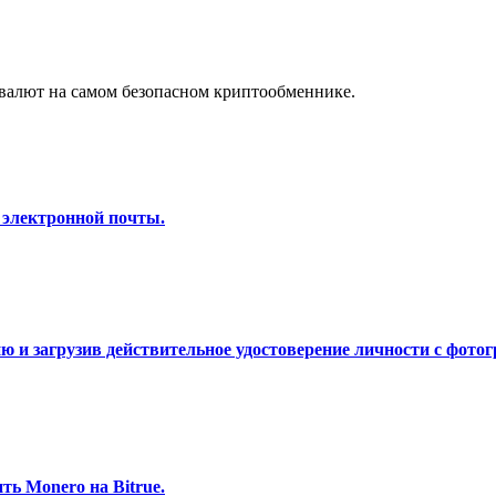
а копи-трейдинг
валют на самом безопасном криптообменнике.
 электронной почты.
 т. д.
 и загрузив действительное удостоверение личности с фотог
ь Monero на Bitrue.