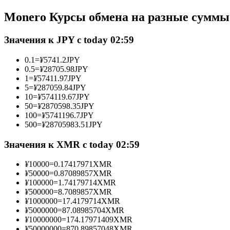
Фьючерсы с использованием USDC в качестве обеспечен
Monero Курсы обмена на разные суммы
Значения к JPY с today 02:59
0.1
=
¥
5741.2
JPY
0.5
=
¥
28705.98
JPY
1
=
¥
57411.97
JPY
5
=
¥
287059.84
JPY
10
=
¥
574119.67
JPY
50
=
¥
2870598.35
JPY
100
=
¥
5741196.7
JPY
Копирование торговли
500
=
¥
28705983.51
JPY
Присоединяйтесь к лучшим трейдерам
Значения к XMR с today 02:59
¥
10000
=
0.17417971
XMR
¥
50000
=
0.87089857
XMR
¥
100000
=
1.74179714
XMR
¥
500000
=
8.7089857
XMR
¥
1000000
=
17.4179714
XMR
¥
5000000
=
87.08985704
XMR
¥
10000000
=
174.17971409
XMR
¥
50000000
=
870.89857048
XMR