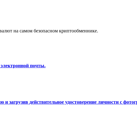
а копи-трейдинг
валют на самом безопасном криптообменнике.
 электронной почты.
 т. д.
 и загрузив действительное удостоверение личности с фотог