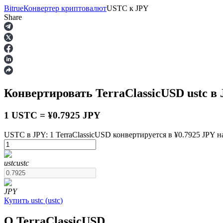
Bitrue
Конвертер криптовалют
USTC
к
JPY
Share
Фьючерсы
Конвертировать TerraClassicUSD
ustc
в 
1 USTC = ¥0.7925 JPY
USTC в JPY: 1 TerraClassicUSD конвертируется в ¥0.7925 JPY на
USDT-фьючерсы
ustc
ustc
Фьючерсы с использованием USDT в качестве обеспечен
JPY
Купить
ustc
(
ustc
)
О TerraClassicUSD