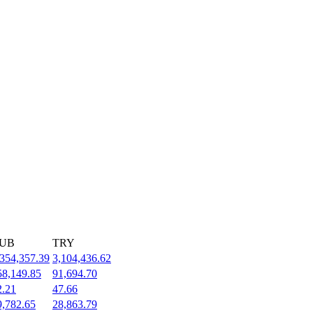
UB
TRY
,354,357.39
3,104,436.62
58,149.85
91,694.70
2.21
47.66
9,782.65
28,863.79