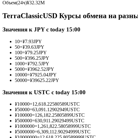
Объем(24ч)
¥
32.32M
Фьючерсы с использованием USDC в качестве обеспечен
TerraClassicUSD Курсы обмена на разн
Значения к JPY с today 15:00
10
=
¥
7.93
JPY
50
=
¥
39.63
JPY
100
=
¥
79.25
JPY
500
=
¥
396.25
JPY
1000
=
¥
792.5
JPY
5000
=
¥
3962.52
JPY
Копирование торговли
10000
=
¥
7925.04
JPY
Присоединяйтесь к лучшим трейдерам
50000
=
¥
39625.22
JPY
Значения к USTC с today 15:00
¥
10000
=
12,618.22580589
USTC
¥
50000
=
63,091.12902949
USTC
¥
100000
=
126,182.25805899
USTC
¥
500000
=
630,911.29029499
USTC
¥
1000000
=
1,261,822.58058999
USTC
¥
5000000
=
6,309,112.90294999
USTC
¥
10000000
=
12,618,225.80589999
USTC