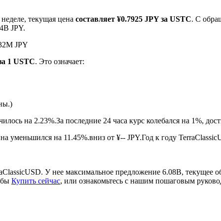
 неделе, текущая цена
составляет ¥0.7925 JPY за USTC
. С обр
4B JPY.
.32M JPY
 за 1 USTC
. Это означает:
ны.)
ырьевые товары
чилось на 2.23%.
За последние 24 часа курс колебался на 1%, до
а уменьшился на 11.45%.вниз от ¥-- JPY.
Год к году TerraClassi
aClassicUSD. У нее максимальное предложение 6.08B, текущее 
тобы
Купить сейчас
, или ознакомьтесь с нашим пошаговым руков