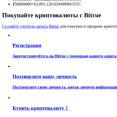
Станьте копи-трейдером
¥
50000000
=
63,091,129.02949996
USTC
Наслаждайтесь распределением прибыли и комиссиями з
Покупайте криптовалюты с Bitrue
Создайте учетную запись Bitrue
для покупки и продажи крипто
Регистрация
Зарегистрируйтесь на Bitrue с помощью вашего адреса
Информация
Анализ больших данных, включая торговую информацию и
Подтвердите вашу личность
Подтвердите свою личность, введя личную информацию
Купить криптовалюту！