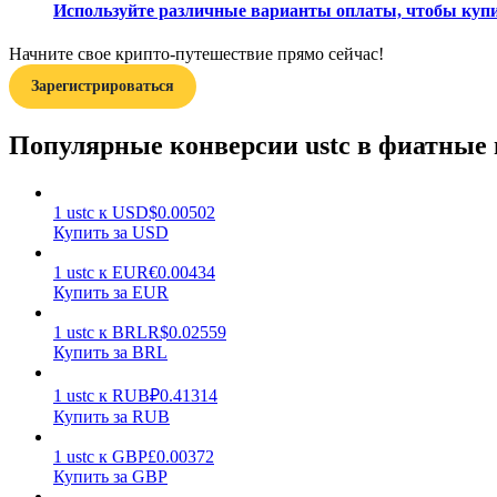
Используйте различные варианты оплаты, чтобы купит
Гид
Начните свое крипто-путешествие прямо сейчас!
Руководство для начинающих по фьючерсам
Зарегистрироваться
Популярные конверсии ustc в фиатные
1
ustc
к
USD
$
0.00502
Купить за USD
1
ustc
к
EUR
€
0.00434
Купить за EUR
Торговые стратегии
1
ustc
к
BRL
R$
0.02559
Узнайте, как оставаться прибыльным
Купить за BRL
1
ustc
к
RUB
₽
0.41314
Купить за RUB
1
ustc
к
GBP
£
0.00372
Купить за GBP