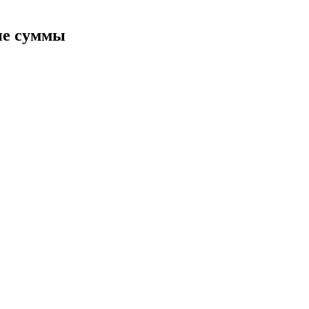
ия
ые суммы