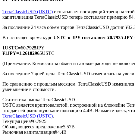
TerraClassicUSD (USTC)
испытывает восходящий тренд на этой
капитализация TerraClassicUSD теперь составляет примерно ¥4.
За последние 24 часа объем торгов TerraClassicUSD достиг ¥32
Фьючерсы на COIN-M
В настоящее время курс
USTC к JPY
составляет ¥0.7925 JPY
Криптовалютные фьючерсы
1
USTC
=
¥
0.7925
JPY
¥
1
JPY
=
1.26182965
USTC
TradFi
(Примечание: Комиссии за обмен и газовые расходы не включе
Деривативы на акции, форекс, драгоценные металлы и с
За последние 7 дней цена TerraClassicUSD изменилась на увели
По сравнению с прошлым месяцем, TerraClassicUSD изменился н
уменьшение в стоимости.
Статистика рынка TerraClassicUSD
USTC является криптовалютой, построенной на блокчейне Terr
что дает ей рыночную капитализацию 4.4B. Нажмите здесь, ч
TerraClassicUSD (USTC)
.
Текущая цена
¥
0.7925
Обращающееся предложение
5.57B
USDC фьючерсы
Рыночная капитализация
¥
4.4B