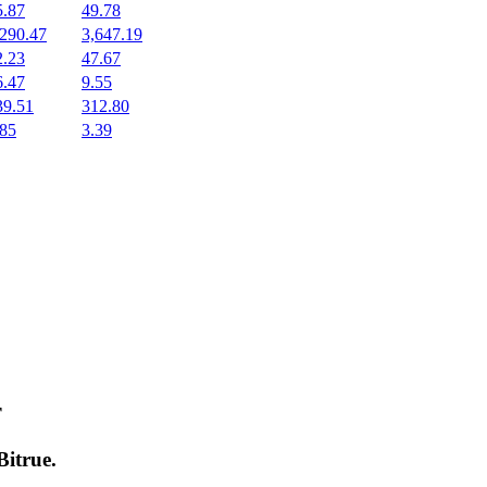
5.87
49.78
,290.47
3,647.19
2.23
47.67
6.47
9.55
39.51
312.80
.85
3.39
т
Bitrue
.