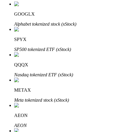
GOOGLX
Блокировки BTR
Alphabet tokenized stock (xStock)
Эксклюзивные инвестиции для владельцев BTR
SPYX
SP500 tokenized ETF (xStock)
QQQX
Nasdaq tokenized ETF (xStock)
Кредиты
METAX
Сервис заимствований, обеспеченных криптовалютой
Meta tokenized stock (xStock)
AEON
AEON