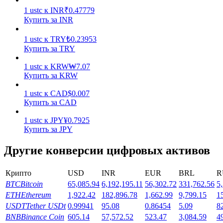
1
ustc
к
INR
₹
0.47779
Заработок
Купить за INR
1
ustc
к
TRY
₺
0.23953
Купить за TRY
1
ustc
к
KRW
₩
7.07
Купить за KRW
1
ustc
к
CAD
$
0.007
Купить за CAD
1
ustc
к
JPY
¥
0.7925
Силовая свинья
Купить за JPY
Получайте конкурентные награды ежедневно
Другие конверсии цифровых активов
Крипто
USD
INR
EUR
BRL
R
BTC
Bitcoin
65,085.94
6,192,195.11
56,302.72
331,762.56
5
ETH
Ethereum
1,922.42
182,896.78
1,662.99
9,799.15
1
USDT
Tether USDt
0.99941
95.08
0.86454
5.09
8
BNB
Binance Coin
605.14
57,572.52
523.47
3,084.59
4