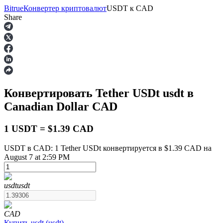
Bitrue
Конвертер криптовалют
USDT
к
CAD
Share
Фьючерсы
Конвертировать Tether USDt
usdt
в
Canadian Dollar
CAD
1 USDT = $1.39 CAD
USDT в CAD: 1 Tether USDt конвертируется в $1.39 CAD на
August 7 at 2:59 PM
USDT-фьючерсы
Фьючерсы с использованием USDT в качестве
обеспечения
usdt
usdt
CAD
Купить
usdt
(
usdt
)