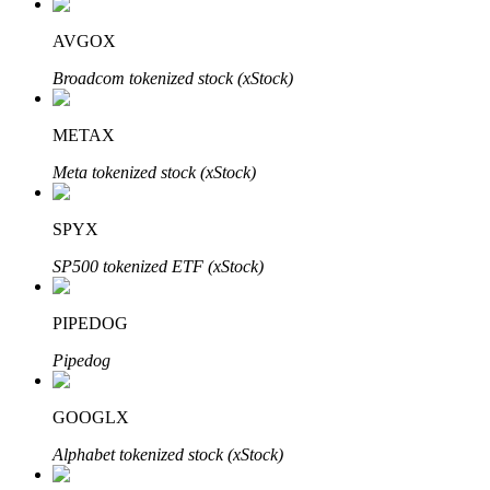
AVGOX
Broadcom tokenized stock (xStock)
METAX
Meta tokenized stock (xStock)
Авто Инвест
SPYX
Получите долгосрочную прибыль и гибкие проценты
SP500 tokenized ETF (xStock)
PIPEDOG
Pipedog
GOOGLX
Alphabet tokenized stock (xStock)
Изучите стейкинг