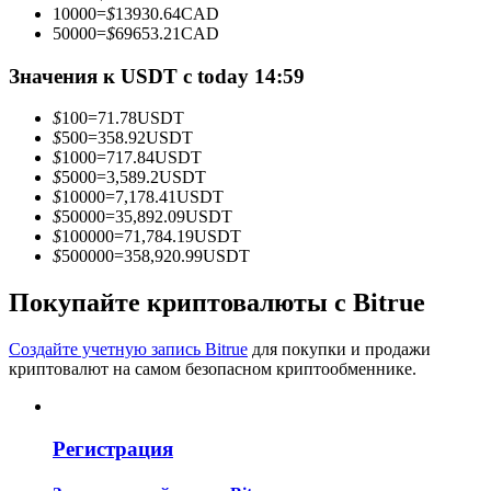
10000
=
$
13930.64
CAD
50000
=
$
69653.21
CAD
Значения к USDT с today 14:59
Станьте копи-трейдером
$
100
=
71.78
USDT
Наслаждайтесь распределением прибыли и комиссиями
$
500
=
358.92
USDT
за копи-трейдинг
$
1000
=
717.84
USDT
$
5000
=
3,589.2
USDT
$
10000
=
7,178.41
USDT
$
50000
=
35,892.09
USDT
$
100000
=
71,784.19
USDT
$
500000
=
358,920.99
USDT
Покупайте криптовалюты с Bitrue
Создайте учетную запись Bitrue
для покупки и продажи
криптовалют на самом безопасном криптообменнике.
Информация
Анализ больших данных, включая торговую информацию
и т. д.
Регистрация