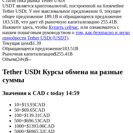
Статистика рынка Tether USDt
USDT является криптовалютой, построенной на блокчейне
Tether USDt. У нее максимальное предложение 0, текущее
USDC фьючерсы
общее предложение 189.1B и обращающееся предложение
183.51B, что дает ей рыночную капитализацию 255.41B.
Фьючерсы с использованием USDC в качестве
Нажмите здесь, чтобы
Купить сейчас
, или ознакомьтесь с
обеспечения
нашим пошаговым руководством о
том, как безопасно и легко
приобрести Tether USDt (USDT)
.
Текущая цена
$
1.39
Обращающееся предложение
183.51B
Рыночная капитализация
$
255.41B
Объем(24ч)
$
--
Tether USDt Курсы обмена на разные
суммы
Копирование торговли
Значения к CAD с today 14:59
Присоединяйтесь к лучшим трейдерам
10
=
$
13.93
CAD
50
=
$
69.65
CAD
100
=
$
139.31
CAD
500
=
$
696.53
CAD
1000
=
$
1393.06
CAD
5000
=
$
6965.32
CAD