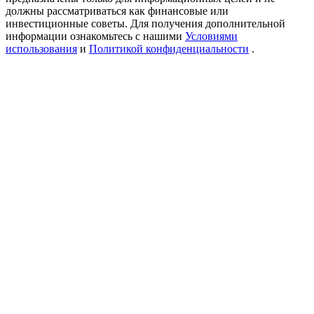
Precious Metals Trading Carnival
должны рассматриваться как финансовые или
инвестиционные советы. Для получения дополнительной
Trade Gold & Silver · 33,333 USDT Bonus
информации ознакомьтесь с нашими
Условиями
использования
и
Политикой конфиденциальности
.
USDT New User Exclusive 10% APR
USDT Flexible Staking | Daily Rewards
BTC New User Exclusive: 6.5% APR
BTC Flexible Staking | Daily Rewards