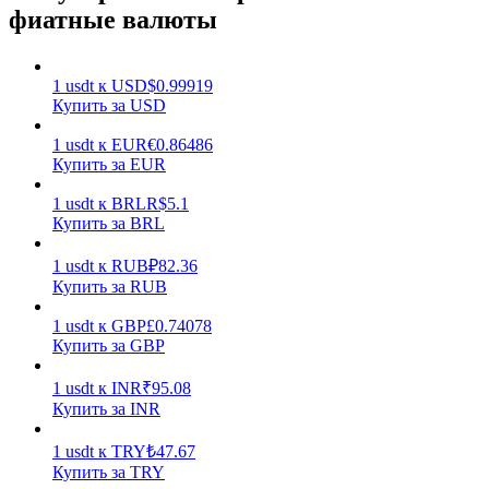
фиатные валюты
1
usdt
к
USD
$
0.99919
Купить за USD
1
usdt
к
EUR
€
0.86486
Заработок
Купить за EUR
1
usdt
к
BRL
R$
5.1
Купить за BRL
1
usdt
к
RUB
₽
82.36
Купить за RUB
1
usdt
к
GBP
£
0.74078
Купить за GBP
Силовая свинья
1
usdt
к
INR
₹
95.08
Купить за INR
Получайте конкурентные награды ежедневно
1
usdt
к
TRY
₺
47.67
Купить за TRY