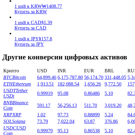
1
usdt
к
KRW
₩
1408.77
Купить за KRW
1
usdt
к
CAD
$
1.39
Купить за CAD
1
usdt
к
JPY
¥
157.8
Стейкинг
Купить за JPY
Высокая прибыль и мгновенный доступ
Другие конверсии цифровых активов
Крипто
USD
INR
EUR
BRL
RU
BTC
Bitcoin
64,899.46
6,175,787.80
56,174.70
331,448.05
5,3
ETH
Ethereum
1,913.51
182,088.54
1,656.26
9,772.50
157
USDT
Tether
0.99919
95.08
0.86486
5.10
82.
USDt
BNB
Binance
591.17
56,256.13
511.70
3,019.20
48,
Coin
XRP
XRP
1.02
97.73
0.88899
5.24
84.
Launchpool
SOL
Solana
73.79
7,022.04
63.87
376.86
6,0
Гибкая ставка для заработка популярных токенов
USDC
USD
0.99979
95.13
0.86538
5.10
82.
Coin