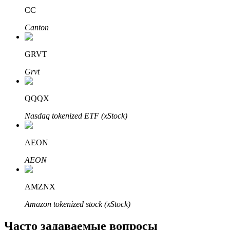
CC
Узнайте о пассивном доходе
Canton
Bitrue
AI
GRVT
Grvt
QQQX
Nasdaq tokenized ETF (xStock)
Bitrue Партнеры
AEON
AEON
AMZNX
Amazon tokenized stock (xStock)
Партнеры Bitrue
Часто задаваемые вопросы