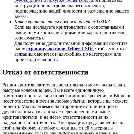
руководство по покупке Tether USDt
для пошаговых
инструкций по настройке вашего кошелька,
подтверждению вашей личности и размещению вашего
заказа.
Какие криптоактивы похожи на Tether USDt?
Если вы исследуете криптовалюты с сопоставимыми
BTC Welcome Rewards
рыночными капитализациями или характеристиками,
ознакомьтесь с:
Deposit & Trade BTC to Share 25000 USDT prize pool!
Для получения дополнительной информации посетите
нашу
страницу активов Tether USDt
, чтобы узнать о
связанных монетах и альткойнах по категориям или
производительности.
Deposit CASHCAT & Win
Отказ от ответственности
Share 500000 CASHCAT prize pool
Рынки криптовалют очень волатильны и могут испытывать
быстрые колебания цен. Вы несете единоличную
ответственность за свои инвестиционные решения, и Bitrue не
несет ответственности за любые убытки, которые вы можете
Exclusive for BitMart Users
понести. Мы полагаемся на сторонние источники цен и
других данных, связанных с перечисленными выше
Register & Trade to Win 500,000 USDT
криптовалютами, и не несем ответственности за их
надежность или точность. Информация, представленная на
этой платформе, и любые связанные с ней материалы
предназначены только для информационных целей и не