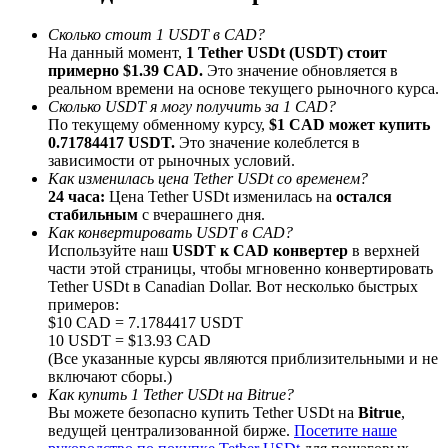
До 65% комиссии!
Сколько стоит 1 USDT в CAD?
На данный момент,
1 Tether USDt (USDT) стоит
примерно $1.39 CAD.
Это значение обновляется в
реальном времени на основе текущего рыночного курса.
Сколько USDT я могу получить за 1 CAD?
По текущему обменному курсу,
$1 CAD может купить
0.71784417 USDT.
Это значение колеблется в
зависимости от рыночных условий.
Как изменилась цена Tether USDt со временем?
24 часа:
Цена Tether USDt изменилась на
остался
стабильным
с вчерашнего дня.
Реферал
Как конвертировать USDT в CAD?
Используйте наш
USDT к CAD конвертер
в верхней
Пригласите друга, чтобы получить денежные
части этой страницы, чтобы мгновенно конвертировать
вознаграждения
Tether USDt в Canadian Dollar. Вот несколько быстрых
примеров:
BTC Welcome Rewards
$10 CAD = 7.1784417 USDT
10 USDT = $13.93 CAD
(Все указанные курсы являются приблизительными и не
включают сборы.)
Как купить 1 Tether USDt на Bitrue?
Вы можете безопасно купить Tether USDt на
Bitrue
,
ведущей централизованной бирже.
Посетите наше