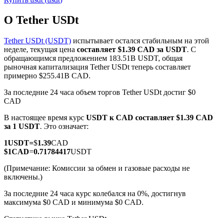
О Tether USDt
Tether USDt (USDT)
испытывает остался стабильным на этой
неделе, текущая цена
составляет $1.39 CAD за USDT
. С
обращающимся предложением 183.51B USDT, общая
Фьючерсы на COIN-M
рыночная капитализация Tether USDt теперь составляет
примерно $255.41B CAD.
Криптовалютные фьючерсы
За последние 24 часа объем торгов Tether USDt достиг $0
CAD
TradFi
В настоящее время курс
USDT к CAD
составляет $1.39 CAD
за 1 USDT
. Это означает:
Деривативы на акции, форекс, драгоценные металлы и
сырьевые товары
1
USDT
=
$
1.39
CAD
$
1
CAD
=
0.71784417
USDT
(Примечание: Комиссии за обмен и газовые расходы не
включены.)
За последние 24 часа курс колебался на 0%, достигнув
максимума $0 CAD и минимума $0 CAD.