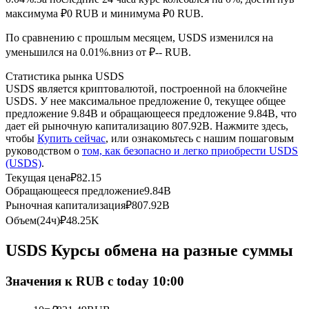
максимума ₽0 RUB и минимума ₽0 RUB.
USDC фьючерсы
По сравнению с прошлым месяцем, USDS изменился на
Фьючерсы с использованием USDC в качестве
уменьшился на 0.01%.вниз от ₽-- RUB.
обеспечения
Статистика рынка USDS
USDS является криптовалютой, построенной на блокчейне
USDS. У нее максимальное предложение 0, текущее общее
предложение 9.84B и обращающееся предложение 9.84B, что
дает ей рыночную капитализацию 807.92B. Нажмите здесь,
чтобы
Купить сейчас
, или ознакомьтесь с нашим пошаговым
руководством о
том, как безопасно и легко приобрести USDS
(USDS)
.
Текущая цена
₽
82.15
Обращающееся предложение
9.84B
Копирование торговли
Рыночная капитализация
₽
807.92B
Объем(24ч)
₽
48.25K
Присоединяйтесь к лучшим трейдерам
USDS Курсы обмена на разные суммы
Значения к RUB с today 10:00