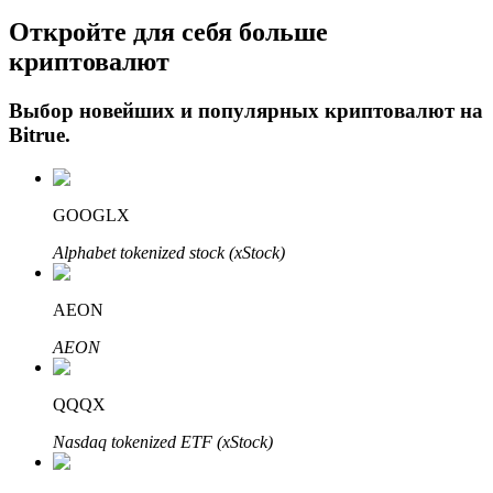
Откройте для себя больше
криптовалют
Выбор новейших и популярных криптовалют на
Bitrue
.
GOOGLX
Авто Инвест
Alphabet tokenized stock (xStock)
Получите долгосрочную прибыль и гибкие проценты
AEON
AEON
QQQX
Nasdaq tokenized ETF (xStock)
Изучите стейкинг