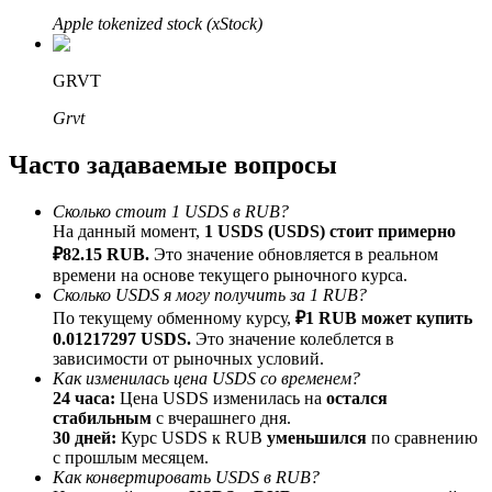
До 65% комиссии!
Apple tokenized stock (xStock)
GRVT
Grvt
Часто задаваемые вопросы
Сколько стоит 1 USDS в RUB?
На данный момент,
1 USDS (USDS) стоит примерно
Реферал
₽82.15 RUB.
Это значение обновляется в реальном
времени на основе текущего рыночного курса.
Пригласите друга, чтобы получить денежные
Сколько USDS я могу получить за 1 RUB?
вознаграждения
По текущему обменному курсу,
₽1 RUB может купить
BTC Welcome Rewards
0.01217297 USDS.
Это значение колеблется в
зависимости от рыночных условий.
Как изменилась цена USDS со временем?
24 часа:
Цена USDS изменилась на
остался
стабильным
с вчерашнего дня.
30 дней:
Курс USDS к RUB
уменьшился
по сравнению
с прошлым месяцем.
Как конвертировать USDS в RUB?