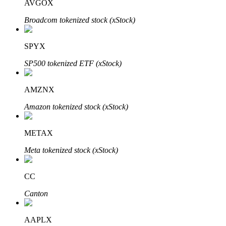
AVGOX
Узнайте о пассивном доходе
Broadcom tokenized stock (xStock)
Bitrue
AI
SPYX
SP500 tokenized ETF (xStock)
AMZNX
Amazon tokenized stock (xStock)
Bitrue Партнеры
METAX
Meta tokenized stock (xStock)
CC
Canton
Партнеры Bitrue
AAPLX