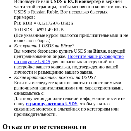
Используйте наш
USDS к RUB конвертер
в верхней
части этой страницы, чтобы мгновенно конвертировать
USDS в Russian Ruble. Вот несколько быстрых
примеров:
₽10 RUB = 0.12172976 USDS
BTC Welcome Rewards
10 USDS = ₽821.49 RUB
(Все указанные курсы являются приблизительными и не
Deposit & Trade BTC to Share 25000 USDT prize pool!
включают сборы.)
Как купить 1 USDS на Bitrue?
Вы можете безопасно купить USDS на
Bitrue
, ведущей
централизованной бирже.
Посетите наше руководство
по покупке USDS
для пошаговых инструкций по
Deposit CASHCAT & Win
настройке вашего кошелька, подтверждению вашей
личности и размещению вашего заказа.
Share 500000 CASHCAT prize pool
Какие криптоактивы похожи на USDS?
Если вы исследуете криптовалюты с сопоставимыми
рыночными капитализациями или характеристиками,
ознакомьтесь с:
Для получения дополнительной информации посетите
Exclusive for BitMart Users
нашу
страницу активов USDS
, чтобы узнать о
связанных монетах и альткойнах по категориям или
Register & Trade to Win 500,000 USDT
производительности.
Отказ от ответственности