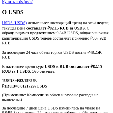
Купить
usds
(
usds
)
О USDS
USDS (USDS)
испытывает нисходящий тренд на этой неделе,
текущая цена
составляет ₽82.15 RUB за USDS
. С
Фьючерсы на COIN-M
обращающимся предложением 9.84B USDS, общая рыночная
капитализация USDS теперь составляет примерно ₽807.92B
Криптовалютные фьючерсы
RUB.
За последние 24 часа объем торгов USDS достиг ₽48.25K
RUB
TradFi
В настоящее время курс
USDS к RUB
составляет ₽82.15
Деривативы на акции, форекс, драгоценные металлы и
RUB за 1 USDS
. Это означает:
сырьевые товары
1
USDS
=
₽
82.15
RUB
₽
1
RUB
=
0.01217297
USDS
(Примечание: Комиссии за обмен и газовые расходы не
включены.)
За последние 7 дней цена USDS изменилась на упало на
0.04%.
За последние 24 часа курс колебался на 0%, достигнув