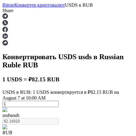
Bitrue
Конвертер криптовалют
USDS
к
RUB
Share
Фьючерсы
Конвертировать USDS
usds
в Russian
Ruble
RUB
1 USDS = ₽82.15 RUB
USDS в RUB: 1 USDS конвертируется в ₽82.15 RUB на
USDT-фьючерсы
August 7 at 10:00 AM
Фьючерсы с использованием USDT в качестве
обеспечения
usds
usds
RUB