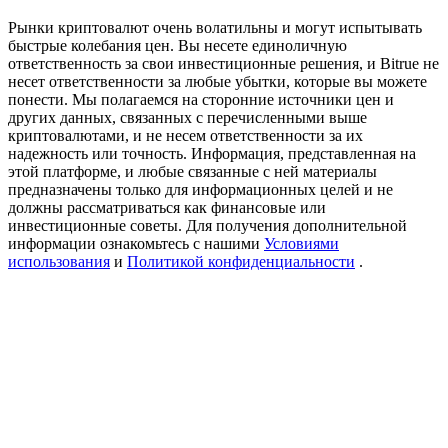
Precious Metals Trading Carnival
Рынки криптовалют очень волатильны и могут испытывать
быстрые колебания цен. Вы несете единоличную
Trade Gold & Silver · 33,333 USDT Bonus
ответственность за свои инвестиционные решения, и Bitrue не
несет ответственности за любые убытки, которые вы можете
понести. Мы полагаемся на сторонние источники цен и
других данных, связанных с перечисленными выше
USDT New User Exclusive 10% APR
криптовалютами, и не несем ответственности за их
надежность или точность. Информация, представленная на
USDT Flexible Staking | Daily Rewards
этой платформе, и любые связанные с ней материалы
предназначены только для информационных целей и не
должны рассматриваться как финансовые или
инвестиционные советы. Для получения дополнительной
информации ознакомьтесь с нашими
Условиями
BTC New User Exclusive: 6.5% APR
использования
и
Политикой конфиденциальности
.
BTC Flexible Staking | Daily Rewards