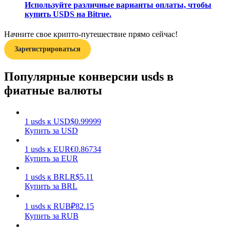
Используйте различные варианты оплаты, чтобы
купить USDS на Bitrue.
Начните свое крипто-путешествие прямо сейчас!
Зарегистрироваться
Популярные конверсии usds в
Заработок
фиатные валюты
1
usds
к
USD
$
0.99999
Купить за USD
1
usds
к
EUR
€
0.86734
Купить за EUR
1
usds
к
BRL
R$
5.11
Силовая свинья
Купить за BRL
Получайте конкурентные награды ежедневно
1
usds
к
RUB
₽
82.15
Купить за RUB