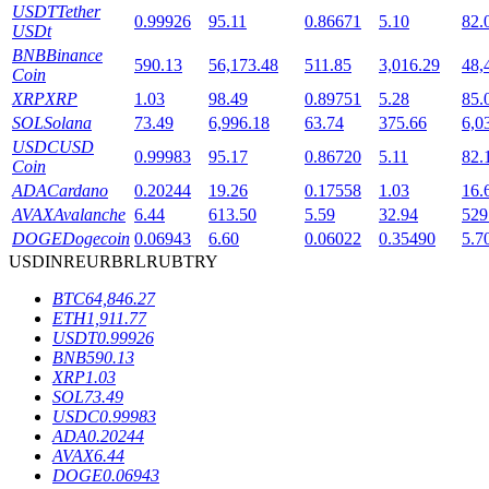
USDT
Tether
0.99926
95.11
0.86671
5.10
82.
USDt
BNB
Binance
590.13
56,173.48
511.85
3,016.29
48,
Coin
XRP
XRP
1.03
98.49
0.89751
5.28
85.
SOL
Solana
73.49
6,996.18
63.74
375.66
6,0
USDC
USD
0.99983
95.17
0.86720
5.11
82.
Coin
Блокировки BTR
ADA
Cardano
0.20244
19.26
0.17558
1.03
16.
AVAX
Avalanche
6.44
613.50
5.59
32.94
529
Эксклюзивные инвестиции для владельцев BTR
DOGE
Dogecoin
0.06943
6.60
0.06022
0.35490
5.7
USD
INR
EUR
BRL
RUB
TRY
BTC
64,846.27
ETH
1,911.77
USDT
0.99926
BNB
590.13
XRP
1.03
SOL
73.49
USDC
0.99983
ADA
0.20244
Кредиты
AVAX
6.44
DOGE
0.06943
Сервис заимствований, обеспеченных криптовалютой