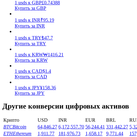
1
usds
к
GBP
£
0.74388
Купить за GBP
1
usds
к
INR
₹
95.19
Купить за INR
1
usds
к
TRY
₺
47.7
Купить за TRY
Стейкинг
Высокая прибыль и мгновенный доступ
1
usds
к
KRW
₩
1416.21
Купить за KRW
1
usds
к
CAD
$
1.4
Купить за CAD
1
usds
к
JPY
¥
158.36
Купить за JPY
Другие конверсии цифровых активов
Launchpool
Крипто
USD
INR
EUR
BRL
RU
BTC
Bitcoin
64,846.27
6,172,557.70
56,244.41
331,442.27
5,3
Гибкая ставка для заработка популярных токенов
ETH
Ethereum
1,911.77
181,976.73
1,658.17
9,771.44
157