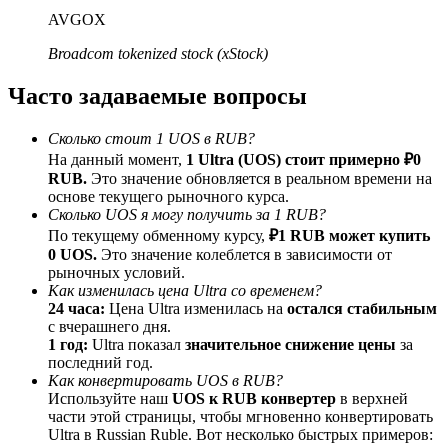
До 65% комиссии!
AVGOX
Broadcom tokenized stock (xStock)
Часто задаваемые вопросы
Сколько стоит 1 UOS в RUB?
На данный момент,
1 Ultra (UOS) стоит примерно ₽0
RUB.
Это значение обновляется в реальном времени на
основе текущего рыночного курса.
Сколько UOS я могу получить за 1 RUB?
Реферал
По текущему обменному курсу,
₽1 RUB может купить
0 UOS.
Это значение колеблется в зависимости от
Пригласите друга, чтобы получить денежные
рыночных условий.
вознаграждения
Как изменилась цена Ultra со временем?
BTC Welcome Rewards
24 часа:
Цена Ultra изменилась на
остался стабильным
с вчерашнего дня.
1 год:
Ultra показал
значительное снижение цены
за
последний год.
Как конвертировать UOS в RUB?
Используйте наш
UOS к RUB конвертер
в верхней
части этой страницы, чтобы мгновенно конвертировать
Ultra в Russian Ruble. Вот несколько быстрых примеров: