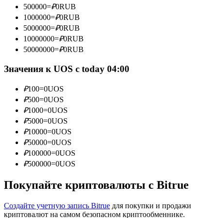
500000
=
₽
0
RUB
1000000
=
₽
0
RUB
5000000
=
₽
0
RUB
10000000
=
₽
0
RUB
Станьте копи-трейдером
50000000
=
₽
0
RUB
Наслаждайтесь распределением прибыли и комиссиями
Значения к UOS с today 04:00
за копи-трейдинг
₽
100
=
0
UOS
₽
500
=
0
UOS
₽
1000
=
0
UOS
₽
5000
=
0
UOS
₽
10000
=
0
UOS
₽
50000
=
0
UOS
₽
100000
=
0
UOS
₽
500000
=
0
UOS
Информация
Покупайте криптовалюты с Bitrue
Анализ больших данных, включая торговую информацию
и т. д.
Создайте учетную запись Bitrue
для покупки и продажи
криптовалют на самом безопасном криптообменнике.