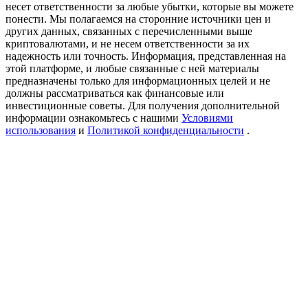
несет ответственности за любые убытки, которые вы можете
Precious Metals Trading Carnival
понести. Мы полагаемся на сторонние источники цен и
других данных, связанных с перечисленными выше
Trade Gold & Silver · 33,333 USDT Bonus
криптовалютами, и не несем ответственности за их
надежность или точность. Информация, представленная на
этой платформе, и любые связанные с ней материалы
предназначены только для информационных целей и не
USDT New User Exclusive 10% APR
должны рассматриваться как финансовые или
инвестиционные советы. Для получения дополнительной
USDT Flexible Staking | Daily Rewards
информации ознакомьтесь с нашими
Условиями
использования
и
Политикой конфиденциальности
.
BTC New User Exclusive: 6.5% APR
BTC Flexible Staking | Daily Rewards