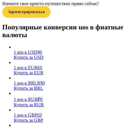
Начните свое крипто-путешествие прямо сейчас!
Зарегистрироваться
Популярные конверсии uos в фиатные
валюты
Заработок
1
uos
к
USD
$
0
Купить за USD
1
uos
к
EUR
€
0
Купить за EUR
1
uos
к
BRL
R$
0
Купить за BRL
1
uos
к
RUB
₽
0
Силовая свинья
Купить за RUB
Получайте конкурентные награды ежедневно
1
uos
к
GBP
£
0
Купить за GBP