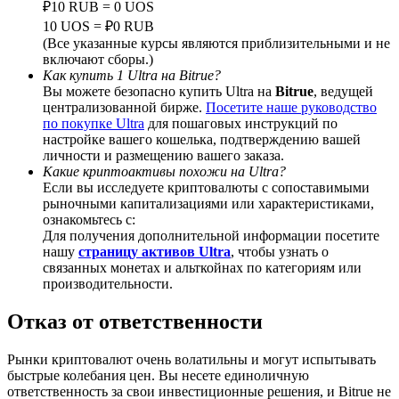
₽10 RUB = 0 UOS
10 UOS = ₽0 RUB
(Все указанные курсы являются приблизительными и не
включают сборы.)
Как купить 1 Ultra на Bitrue?
BTC Welcome Rewards
Вы можете безопасно купить Ultra на
Bitrue
, ведущей
централизованной бирже.
Посетите наше руководство
Deposit & Trade BTC to Share 25000 USDT prize pool!
по покупке Ultra
для пошаговых инструкций по
настройке вашего кошелька, подтверждению вашей
личности и размещению вашего заказа.
Какие криптоактивы похожи на Ultra?
Если вы исследуете криптовалюты с сопоставимыми
Deposit CASHCAT & Win
рыночными капитализациями или характеристиками,
ознакомьтесь с:
Share 500000 CASHCAT prize pool
Для получения дополнительной информации посетите
нашу
страницу активов Ultra
, чтобы узнать о
связанных монетах и альткойнах по категориям или
производительности.
Exclusive for BitMart Users
Отказ от ответственности
Register & Trade to Win 500,000 USDT
Рынки криптовалют очень волатильны и могут испытывать
быстрые колебания цен. Вы несете единоличную
ответственность за свои инвестиционные решения, и Bitrue не