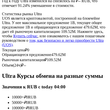
Год к году Ultra изменился на снизилось на ₽-- RUB, что
отмечает 91.24% уменьшение в стоимости.
USDC фьючерсы
Статистика рынка Ultra
UOS является криптовалютой, построенной на блокчейне
Фьючерсы с использованием USDC в качестве
Ultra. У нее максимальное предложение 1B, текущее общее
обеспечения
предложение 1B и обращающееся предложение 479.62M, что
дает ей рыночную капитализацию 109.52M. Нажмите здесь,
чтобы
Купить сейчас
, или ознакомьтесь с нашим пошаговым
руководством о
том, как безопасно и легко приобрести Ultra
(UOS)
.
Текущая цена
₽
0
Обращающееся предложение
479.62M
Рыночная капитализация
₽
109.52M
Объем(24ч)
₽
--
Копирование торговли
Ultra Курсы обмена на разные суммы
Присоединяйтесь к лучшим трейдерам
Значения к RUB с today 04:00
10000
=
₽
0
RUB
50000
=
₽
0
RUB
100000
=
₽
0
RUB