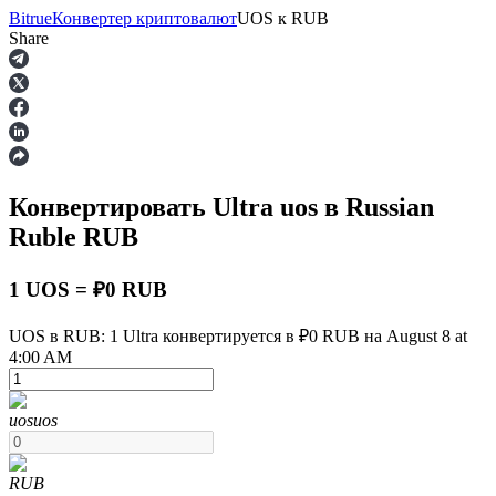
Bitrue
Конвертер криптовалют
UOS
к
RUB
Share
Фьючерсы
Конвертировать Ultra
uos
в Russian
Ruble
RUB
1 UOS = ₽0 RUB
UOS в RUB: 1 Ultra конвертируется в ₽0 RUB на August 8 at
USDT-фьючерсы
4:00 AM
Фьючерсы с использованием USDT в качестве
обеспечения
uos
uos
RUB