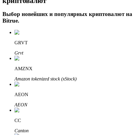
криптовалют
Выбор новейших и популярных криптовалют на
Bitrue
.
GRVT
Grvt
Авто Инвест
AMZNX
Получите долгосрочную прибыль и гибкие проценты
Amazon tokenized stock (xStock)
AEON
AEON
CC
Canton
Изучите стейкинг