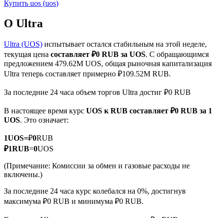
Купить
uos
(
uos
)
О Ultra
Ultra (UOS)
испытывает остался стабильным на этой неделе,
текущая цена
составляет ₽0 RUB за UOS
. С обращающимся
Фьючерсы на COIN-M
предложением 479.62M UOS, общая рыночная капитализация
Ultra теперь составляет примерно ₽109.52M RUB.
Криптовалютные фьючерсы
За последние 24 часа объем торгов Ultra достиг ₽0 RUB
В настоящее время курс
UOS к RUB
составляет ₽0 RUB за 1
TradFi
UOS
. Это означает:
Деривативы на акции, форекс, драгоценные металлы и
1
UOS
=
₽
0
RUB
сырьевые товары
₽
1
RUB
=
0
UOS
(Примечание: Комиссии за обмен и газовые расходы не
включены.)
За последние 24 часа курс колебался на 0%, достигнув
максимума ₽0 RUB и минимума ₽0 RUB.