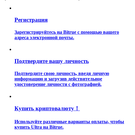
Регистрация
Зарегистрируйтесь на Bitrue с помощью вашего
адреса электронной почты.
Гид
Руководство для начинающих по фьючерсам
Подтвердите вашу личность
Подтвердите свою личность, введя личную
информацию и загрузив действительное
удостоверение личности с фотографией.
Купить криптовалюту！
Торговые стратегии
Используйте различные варианты оплаты, чтобы
купить Ultra на Bitrue.
Узнайте, как оставаться прибыльным