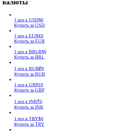
валюты
1
uos
к
USD
$
0
Купить за USD
1
uos
к
EUR
€
0
Купить за EUR
Заработок
1
uos
к
BRL
R$
0
Купить за BRL
1
uos
к
RUB
₽
0
Купить за RUB
1
uos
к
GBP
£
0
Купить за GBP
1
uos
к
INR
₹
0
Силовая свинья
Купить за INR
Получайте конкурентные награды ежедневно
1
uos
к
TRY
₺
0
Купить за TRY