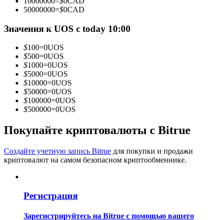
10000000
=
$
0
CAD
50000000
=
$
0
CAD
Значения к UOS с today 10:00
Станьте копи-трейдером
$
100
=
0
UOS
$
500
=
0
UOS
Наслаждайтесь распределением прибыли и комиссиями
$
1000
=
0
UOS
за копи-трейдинг
$
5000
=
0
UOS
$
10000
=
0
UOS
$
50000
=
0
UOS
$
100000
=
0
UOS
$
500000
=
0
UOS
Покупайте криптовалюты с Bitrue
Создайте учетную запись Bitrue
для покупки и продажи
криптовалют на самом безопасном криптообменнике.
Информация
Анализ больших данных, включая торговую информацию
и т. д.
Регистрация
Зарегистрируйтесь на Bitrue с помощью вашего