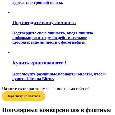
адреса электронной почты.
Подтвердите вашу личность
Подтвердите свою личность, введя личную
информацию и загрузив действительное
Гид
удостоверение личности с фотографией.
Руководство для начинающих по фьючерсам
Купить криптовалюту！
Используйте различные варианты оплаты, чтобы
купить Ultra на Bitrue.
Начните свое крипто-путешествие прямо сейчас!
Зарегистрироваться
Торговые стратегии
Популярные конверсии uos в фиатные
Узнайте, как оставаться прибыльным