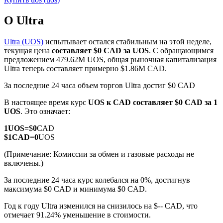
О Ultra
Ultra (UOS)
испытывает остался стабильным на этой неделе,
текущая цена
составляет $0 CAD за UOS
. С обращающимся
предложением 479.62M UOS, общая рыночная капитализация
Фьючерсы на COIN-M
Ultra теперь составляет примерно $1.86M CAD.
Криптовалютные фьючерсы
За последние 24 часа объем торгов Ultra достиг $0 CAD
В настоящее время курс
UOS к CAD
составляет $0 CAD за 1
UOS
. Это означает:
TradFi
1
UOS
=
$
0
CAD
Деривативы на акции, форекс, драгоценные металлы и
$
1
CAD
=
0
UOS
сырьевые товары
(Примечание: Комиссии за обмен и газовые расходы не
включены.)
За последние 24 часа курс колебался на 0%, достигнув
максимума $0 CAD и минимума $0 CAD.
Год к году Ultra изменился на снизилось на $-- CAD, что
отмечает 91.24% уменьшение в стоимости.