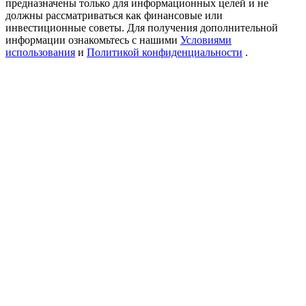
предназначены только для информационных целей и не
Precious Metals Trading Carnival
должны рассматриваться как финансовые или
инвестиционные советы. Для получения дополнительной
Trade Gold & Silver · 33,333 USDT Bonus
информации ознакомьтесь с нашими
Условиями
использования
и
Политикой конфиденциальности
.
USDT New User Exclusive 10% APR
USDT Flexible Staking | Daily Rewards
BTC New User Exclusive: 6.5% APR
BTC Flexible Staking | Daily Rewards