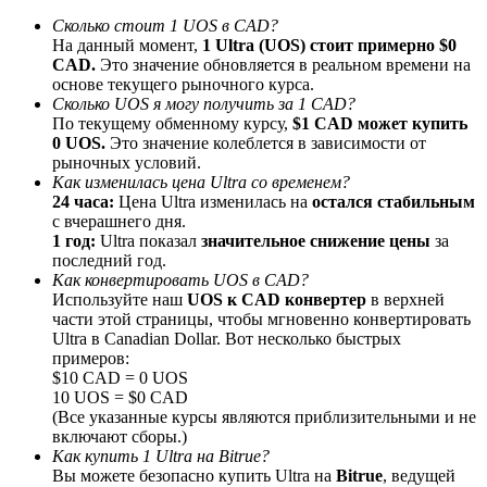
До 65% комиссии!
Сколько стоит 1 UOS в CAD?
На данный момент,
1 Ultra (UOS) стоит примерно $0
CAD.
Это значение обновляется в реальном времени на
основе текущего рыночного курса.
Сколько UOS я могу получить за 1 CAD?
По текущему обменному курсу,
$1 CAD может купить
0 UOS.
Это значение колеблется в зависимости от
рыночных условий.
Как изменилась цена Ultra со временем?
24 часа:
Цена Ultra изменилась на
остался стабильным
с вчерашнего дня.
1 год:
Ultra показал
значительное снижение цены
за
Реферал
последний год.
Пригласите друга, чтобы получить денежные
Как конвертировать UOS в CAD?
вознаграждения
Используйте наш
UOS к CAD конвертер
в верхней
части этой страницы, чтобы мгновенно конвертировать
BTC Welcome Rewards
Ultra в Canadian Dollar. Вот несколько быстрых
примеров:
$10 CAD = 0 UOS
10 UOS = $0 CAD
(Все указанные курсы являются приблизительными и не
включают сборы.)
Как купить 1 Ultra на Bitrue?
Вы можете безопасно купить Ultra на
Bitrue
, ведущей