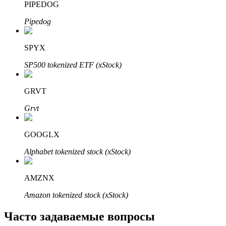
PIPEDOG
Узнайте о пассивном доходе
Pipedog
Bitrue
AI
SPYX
SP500 tokenized ETF (xStock)
GRVT
Grvt
Bitrue Партнеры
GOOGLX
Alphabet tokenized stock (xStock)
AMZNX
Amazon tokenized stock (xStock)
Часто задаваемые вопросы
Партнеры Bitrue