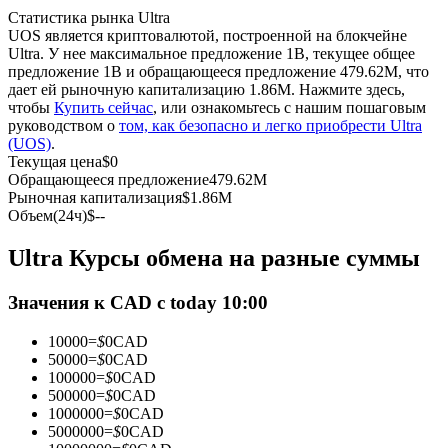
Статистика рынка Ultra
UOS является криптовалютой, построенной на блокчейне
USDC фьючерсы
Ultra. У нее максимальное предложение 1B, текущее общее
предложение 1B и обращающееся предложение 479.62M, что
Фьючерсы с использованием USDC в качестве
дает ей рыночную капитализацию 1.86M. Нажмите здесь,
обеспечения
чтобы
Купить сейчас
, или ознакомьтесь с нашим пошаговым
руководством о
том, как безопасно и легко приобрести Ultra
(UOS)
.
Текущая цена
$
0
Обращающееся предложение
479.62M
Рыночная капитализация
$
1.86M
Объем(24ч)
$
--
Ultra Курсы обмена на разные суммы
Копирование торговли
Значения к CAD с today 10:00
Присоединяйтесь к лучшим трейдерам
10000
=
$
0
CAD
50000
=
$
0
CAD
100000
=
$
0
CAD
500000
=
$
0
CAD
1000000
=
$
0
CAD
5000000
=
$
0
CAD