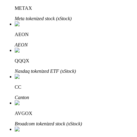
METAX
Meta tokenized stock (xStock)
AEON
AEON
QQQX
Авто Инвест
Nasdaq tokenized ETF (xStock)
Получите долгосрочную прибыль и гибкие проценты
CC
Canton
AVGOX
Broadcom tokenized stock (xStock)
Изучите стейкинг