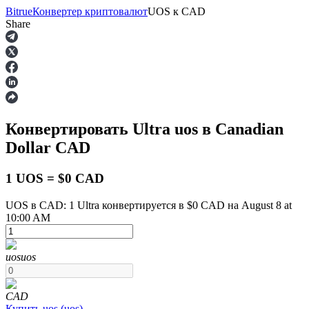
Bitrue
Конвертер криптовалют
UOS
к
CAD
Share
Фьючерсы
Конвертировать Ultra
uos
в Canadian
Dollar
CAD
1 UOS = $0 CAD
UOS в CAD: 1 Ultra конвертируется в $0 CAD на August 8 at
10:00 AM
USDT-фьючерсы
Фьючерсы с использованием USDT в качестве
обеспечения
uos
uos
CAD
Купить
uos
(
uos
)